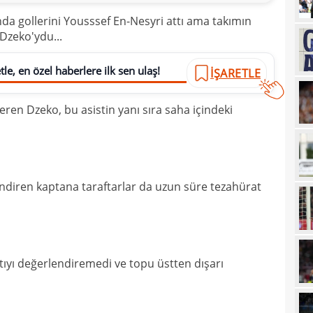
23
Özbe
nda gollerini Yousssef En-Nesyri attı ama takımın
 Dzeko'ydu...
23
adım
23
Keçi
le, en özel haberlere ilk sen ulaş!
İŞARETLE
23
veda
ı veren Dzeko, bu asistin yanı sıra saha içindeki
23
göm
23
gali
22
hare
22
ndiren kaptana taraftarlar da uzun süre tezahürat
22
Folc
22
kara
22
Sala
tıyı değerlendiremedi ve topu üstten dışarı
22
22