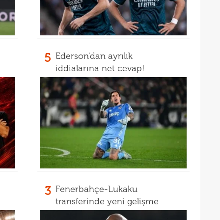
16
aldı
16
kattı
16
trans
16
5
Ederson'dan ayrılık
haya
iddialarına net cevap!
3
Fenerbahçe-Lukaku
transferinde yeni gelişme