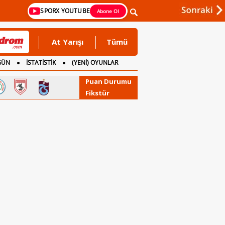
SPORX YOUTUBE
Abone Ol
At Yarışı
Tümü
GÜN
İSTATİSTİK
(YENİ) OYUNLAR
Puan Durumu
Fikstür