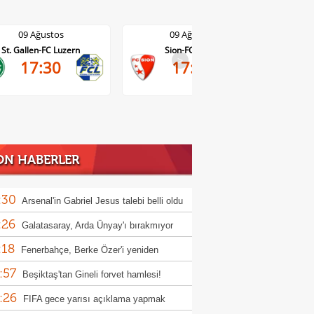
09 Ağustos
09 Ağustos
St. Gallen-FC Luzern
Sion-FC Vaduz
>
17:30
17:30
ON HABERLER
:30
Arsenal'in Gabriel Jesus talebi belli oldu
:26
Galatasaray, Arda Ünyay'ı bırakmıyor
:18
Fenerbahçe, Berke Özer'i yeniden
:57
osuna katmak istiyor
Beşiktaş'tan Gineli forvet hamlesi!
:26
FIFA gece yarısı açıklama yapmak