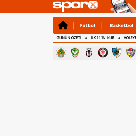
Futbol
Basketbol
GÜNÜN ÖZETİ
İLK 11'İNİ KUR
VOLEYB
CANLI ANLATIM
İNGİLTERE