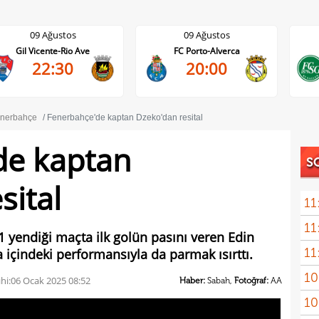
09 Ağustos
09 Ağustos
Gil Vicente-Rio Ave
FC Porto-Alverca
22:30
20:00
nerbahçe
Fenerbahçe'de kaptan Dzeko'dan resital
de kaptan
S
sital
11
11
 yendiği maçta ilk golün pasını veren Edin
11
a içindeki performansıyla da parmak ısırttı.
10
kadr
hi:
06 Ocak 2025 08:52
Haber:
Sabah,
Fotoğraf:
AA
10