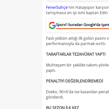
Fenerbahçe
'nin Hatayspor karşısı
tartışmasız en iyi ismi kaptan Edin
Sporx’i buradan Google’da işaret
Faslı yıldızın attığı ilk golün pasın
performansıyla da parmak ısırttı.
TARAFTARLAR TEZAHÜRAT YAPTI
Muhteşem bir şekilde takımı yönle
yaptı.
PENALTIYI DEĞERLENDİREMEDİ
Dzeko, 90+6'da ise kazanılan penal
gönderdi.
BU SEZON İLK KEZ