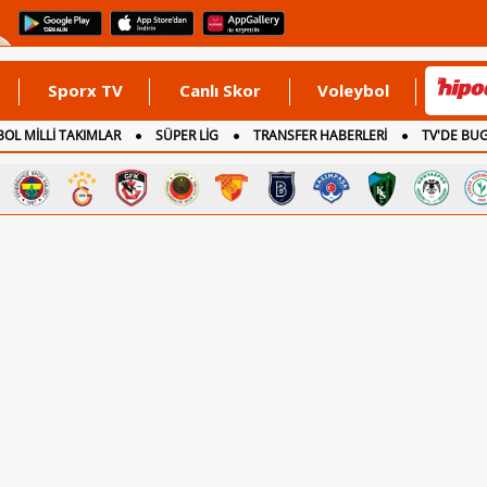
Sporx TV
Canlı Skor
Voleybol
OL MİLLİ TAKIMLAR
SÜPER LİG
TRANSFER HABERLERİ
TV'DE BU