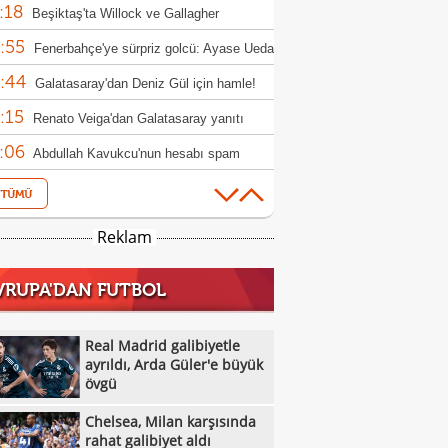
:18
nda kaldı!
Beşiktaş'ta Willock ve Gallagher
:55
sferlerinde flaş gelişme
Fenerbahçe'ye sürpriz golcü: Ayase Ueda
:44
Galatasaray'dan Deniz Gül için hamle!
:15
Renato Veiga'dan Galatasaray yanıtı
:06
Abdullah Kavukcu'nun hesabı spam
:59
ırısına uğradı!
Milli masa tenisçiler, WTT Avrupa
:52
h'e ilk turda veda etti
Beşiktaş'ta forvet harekatı! Vlahovic,
Reklam
:39
s ve David
Osman Zeki Korkmaz: "Bir gol fazla
VRUPA'DAN FUTBOL
:37
k"
Bülent Korkmaz: "Lige 3 puanla
:23
amak iyiydi"
Real Madrid galibiyetle ayrıldı, Arda
Real Madrid galibiyetle
:06
r'e büyük övgü
ayrıldı, Arda Güler'e büyük
ABB FOMGET, Miracle Ofem Usani'yi
övgü
:56
osuna kattı
BOTAŞ Kadın Basketbol Takımı 7
Chelsea, Milan karşısında
:51
sfer yaptı
Galatasaray taraftarından Dursun
rahat galibiyet aldı