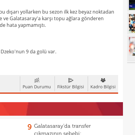
22
tran
u dışarı yollarken bu sezon ilk kez beyaz noktadan
 ve Galatasaray'a karşı topu ağlara gönderen
22
geli
de hata yapmamıştı.
22
yor
22
geçt
20
üzün
an Dzeko'nun 9 da golü var.
20
ediy
20
Band
20
Oyu
Puan Durumu
Fikstür Bilgisi
Kadro Bilgisi
20
20
spri
20
bera
19
kayb
9
Galatasaray'da transfer
çıkmazının sebebi:
19
bitir