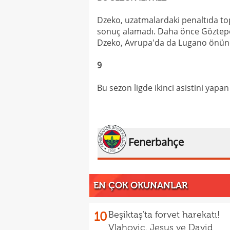
Dzeko, uzatmalardaki penaltıda top
sonuç alamadı. Daha önce Göztepe
Dzeko, Avrupa'da da Lugano önün
9
Bu sezon ligde ikinci asistini yap
Fenerbahçe
EN ÇOK OKUNANLAR
10
Beşiktaş'ta forvet harekatı!
Vlahovic, Jesus ve David