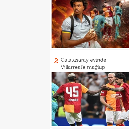
2
Galatasaray evinde
Villarreal'e mağlup