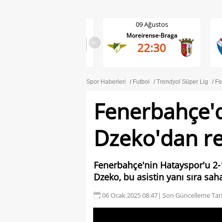
09 Ağustos
09 Ağustos
Anderlecht-RAAL La Louviere
Moreirense-Braga
<
19:30
22:30
Spor Haberleri
Futbol
Trendyol Süper Lig
Fe
Fenerbahçe'
Dzeko'dan re
Fenerbahçe'nin Hatayspor'u 2-1
Dzeko, bu asistin yanı sıra sah
06 Ocak 2025 08:47
| Son Güncelleme Tari