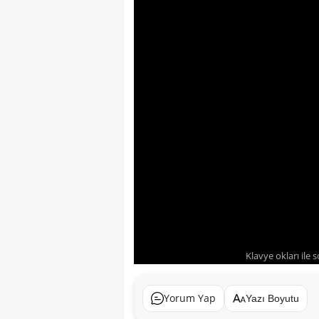
Klavye okları ile 
Yorum Yap
Yazı Boyutu