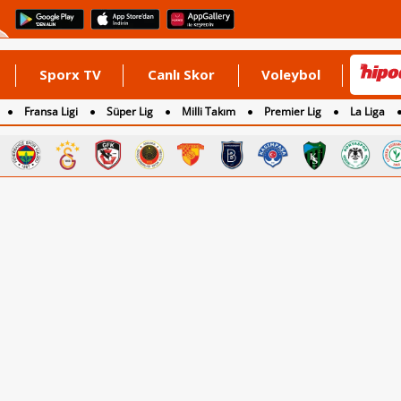
Sporx TV
Canlı Skor
Voleybol
Fransa Ligi
Süper Lig
Milli Takım
Premier Lig
La Liga