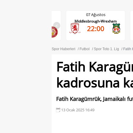
07 Ağustos
07 Ağustos
Wycombe Wanderers-
Middlesbrough-Wrexham
Stevenage
<
22:00
21:45
Spor Haberleri
Futbol
Spor Toto 1. Lig
Fatih
Fatih Karagü
kadrosuna ka
Fatih Karagümrük, Jamaikalı fut
13 Ocak 2025 16:49