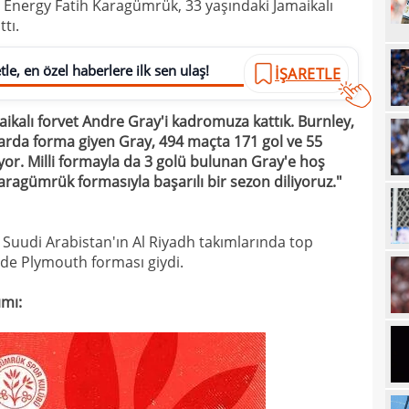
e Energy Fatih Karagümrük, 33 yaşındaki Jamaikalı
17
Emre
tı.
17
İki 
le, en özel haberlere ilk sen ulaş!
İŞARETLE
17
17
etti
aikalı forvet Andre Gray'i kadromuza kattık. Burnley,
arda forma giyen Gray, 494 maçta 171 gol ve 55
17
spor
iyor. Milli formayla da 3 golü bulunan Gray'e hoş
16
Köyb
aragümrük formasıyla başarılı bir sezon diliyoruz."
16
Ivan
16
e Suudi Arabistan'ın Al Riyadh takımlarında top
Dahl
'de Plymouth forması giydi.
16
kon
ımı:
16
deği
16
maaş
16
16
yala