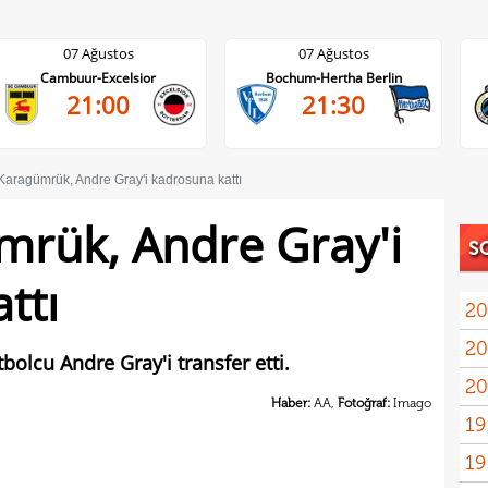
07 Ağustos
07 Ağustos
Cambuur-Excelsior
Bochum-Hertha Berlin
21:00
21:30
 Karagümrük, Andre Gray'i kadrosuna kattı
mrük, Andre Gray'i
S
ttı
20
20
Ilıc
bolcu Andre Gray'i transfer etti.
20
Haber:
AA,
Fotoğraf:
Imago
19
19
Inte