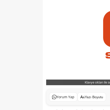
Klavye okları ile 
Yorum Yap
Yazı Boyutu