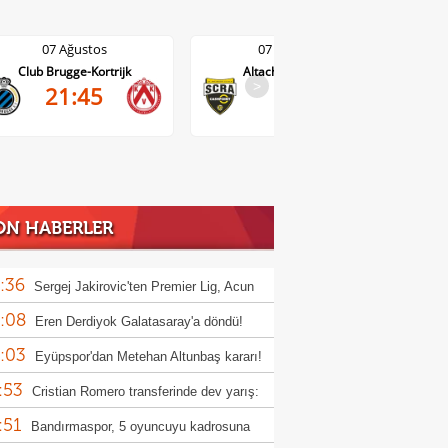
07 Ağustos
07 Ağustos
Club Brugge-Kortrijk
Altach-WSG Tirol
0-0
>
21:45
0'
ON HABERLER
:36
Sergej Jakirovic'ten Premier Lig, Acun
:08
alı ve Türkiye açıklaması!
Eren Derdiyok Galatasaray'a döndü!
:03
Eyüpspor'dan Metehan Altunbaş kararı!
:53
Cristian Romero transferinde dev yarış:
:51
r, Atletico Madrid ve Arsenal
Bandırmaspor, 5 oyuncuyu kadrosuna