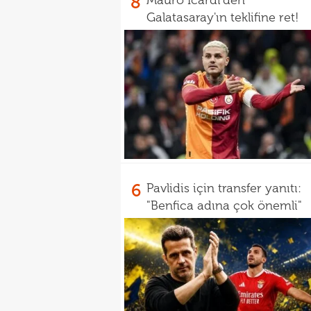
8
Mauro Icardi'den
Galatasaray'ın teklifine ret!
6
Pavlidis için transfer yanıtı:
"Benfica adına çok önemli"