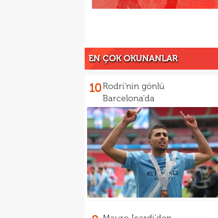
EN ÇOK OKUNANLAR
10
Rodri'nin gönlü
Barcelona'da