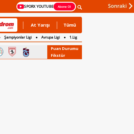
SPORX YOUTUBE
Abone Ol
At Yarışı
Tümü
Şampiyonlar Ligi
Avrupa Ligi
1.Lig
Puan Durumu
Fikstür