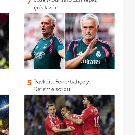
7
Jose Mourinho'dan tepki,
13
ve e
çok kızdı!
13
görü
13
13
soru
gücü
5
Pavlidis, Fenerbahçe'yi
Kerem'e sordu!