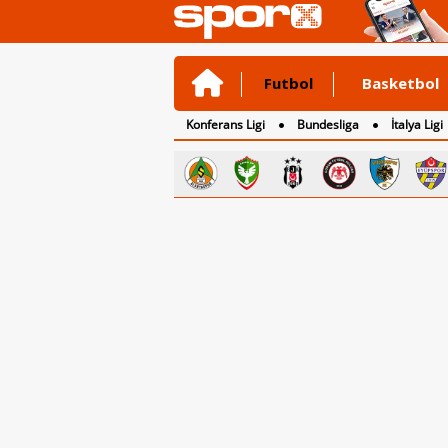
Futbol
Basketbol
Konferans Ligi
Bundesliga
İtalya Ligi
2. Lig
3. Lig