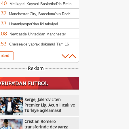
:40
!
Melikgazi Kayseri Basketbol'da Emin
:37
l dönemi
Manchester City, Barcelona'nın Rodri
:33
fini reddetti!
Ümraniyespor'dan iki takviye!
:08
Newcastle United'dan Manchester
:53
ed'a Lewis Hall yanıtı!
Chelsea'de yaprak dökümü! Tam 16
:12
cu gönderilecek
Özel Sporcular Down Judo Milli Takımı,
:07
ç'te 7 madalya kazandı
Fiorentina, Mastantuono'yu açıkladı!
Reklam
:03
Kayserispor, transfer yasağını kaldırdı
VRUPA'DAN FUTBOL
:59
Parma, El Bilal Toure transferini duyurdu
:43
Manisa Basket'in Kocaeli'ye taşınmasına
Sergej Jakirovic'ten
:40
milyon TL'lik tazminat davası
Premier Lig, Acun Ilıcalı ve
Karşıyaka Stadı'nda geri sayım sürüyor
Türkiye açıklaması!
:36
Galatasaray MCT Technic, Oumar
Cristian Romero
:30
o'yu transfer etti
Aleksandar Stanojevic, Cenk Tosun ve
transferinde dev yarış: