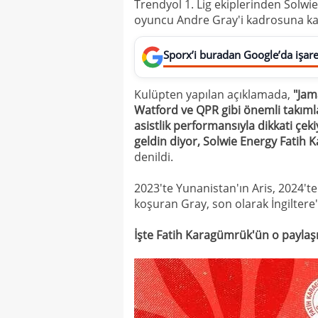
Trendyol 1. Lig ekiplerinden Solwi
oyuncu Andre Gray'i kadrosuna kat
Sporx’i buradan Google’da işaret
Kulüpten yapılan açıklamada,
"Jam
Watford ve QPR gibi önemli takıml
asistlik performansıyla dikkati çek
geldin diyor, Solwie Energy Fatih K
denildi.
2023'te Yunanistan'ın Aris, 2024't
koşuran Gray, son olarak İngiltere
İşte Fatih Karagümrük'ün o paylaş