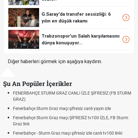
G.Saray'da transfer sessizliği: 6
yılın en düşük rakamı
Trabzonspor'un Salah karşılamasını
dünya konuşuyor...
Diğer haberleri görmek için aşağıya kaydırın.
Şu An Popüler İçerikler
ŞİFRESİZ (FB STURM
Fındık Fiyatı Açıklandı mı? 2026 TMO Fındık Al
Oldu mu?
 yayın izle
Altın Yükselecek mi, Yükselir mi? Altın Fiyatla
Beklentiler
v100 İZLE, FB Sturm
12. Yargı Paketi Resmî Gazete'de Yayımland
Dakika Gelişmeleri
 canlı tv100 linki