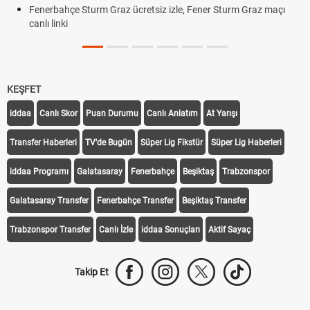
Fenerbahçe - Sturm Graz Maçı Ne Zaman? Ş
ner Sturm Graz maçı
Rövanşı Saat Kaçta, Hangi Kanalda?
Trabzonspor Avrupa Maçı Ne Zaman? UEFA A
Off Tarihi Belli Oldu
KEŞFET
iddaa
Canlı Skor
Puan Durumu
Canlı Anlatım
At Yarışı
Transfer Haberleri
TV'de Bugün
Süper Lig Fikstür
Süper Lig Haberleri
iddaa Programı
Galatasaray
Fenerbahçe
Beşiktaş
Trabzonspor
Galatasaray Transfer
Fenerbahçe Transfer
Beşiktaş Transfer
Trabzonspor Transfer
Canlı İzle
iddaa Sonuçları
Aktif Sayaç
Takip Et