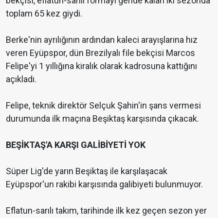
bekçisi, eflatun-sarılı formayı geride kalan iki sezonda
toplam 65 kez giydi.
Berke'nin ayrılığının ardından kaleci arayışlarına hız
veren Eyüpspor, dün Brezilyalı file bekçisi Marcos
Felipe'yi 1 yıllığına kiralık olarak kadrosuna kattığını
açıkladı.
Felipe, teknik direktör Selçuk Şahin'in şans vermesi
durumunda ilk maçına Beşiktaş karşısında çıkacak.
BEŞİKTAŞ'A KARŞI GALİBİYETİ YOK
Süper Lig'de yarın Beşiktaş ile karşılaşacak
Eyüpspor'un rakibi karşısında galibiyeti bulunmuyor.
Eflatun-sarılı takım, tarihinde ilk kez geçen sezon yer