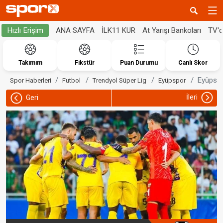
ANA SAYFA
İLK11 KUR
At Yarışı Bankoları
TV'
Hızlı Erişim
Takımım
Fikstür
Puan Durumu
Canlı Skor
Eyüpspo
Spor Haberleri
Futbol
Trendyol Süper Lig
Eyüpspor
İleri
Geri