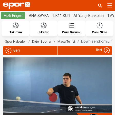
ANA SAYFA
İLK11 KUR
At Yarışı Bankoları
TV'
Hızlı Erişim
Takımım
Fikstür
Puan Durumu
Canlı Skor
Down sendromlu masa 
Spor Haberleri
Diğer Sporlar
Masa Tenisi
İleri
Geri