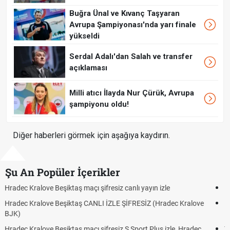
Buğra Ünal ve Kıvanç Taşyaran
Avrupa Şampiyonası'nda yarı finale
yükseldi
Serdal Adalı'dan Salah ve transfer
açıklaması
Milli atıcı İlayda Nur Çürük, Avrupa
şampiyonu oldu!
Diğer haberleri görmek için aşağıya kaydırın.
Şu An Popüler İçerikler
Hradec Kralove - Beşiktaş maçı şifresiz izle canlı tv100 linki
Hradec Kralove Beşiktaş maçı şifresiz tv100 izle, Hradec Kralove
BJK link
Trivela Nedir? Trivela Vuruşu Nasıl Yapılır?