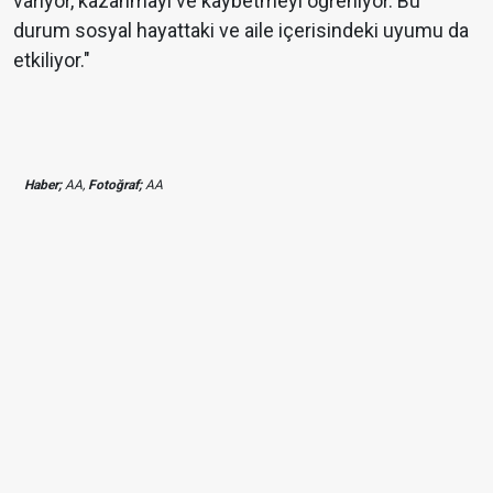
varıyor, kazanmayı ve kaybetmeyi öğreniyor. Bu
durum sosyal hayattaki ve aile içerisindeki uyumu da
etkiliyor."
Haber;
AA,
Fotoğraf;
AA