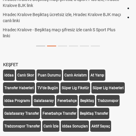
Röveşata Nedir? Röveşata Vuruşu Nasıl Yapılır?
Plonjon Nedir? Kalecilikte Plonjon Hareketi Nasıl Yapılır?
KEŞFET
iddaa
Canlı Skor
Puan Durumu
Canlı Anlatım
At Yarışı
Transfer Haberleri
TV'de Bugün
Süper Lig Fikstür
Süper Lig Haberleri
iddaa Programı
Galatasaray
Fenerbahçe
Beşiktaş
Trabzonspor
Galatasaray Transfer
Fenerbahçe Transfer
Beşiktaş Transfer
Trabzonspor Transfer
Canlı İzle
iddaa Sonuçları
Aktif Sayaç
Takip Et