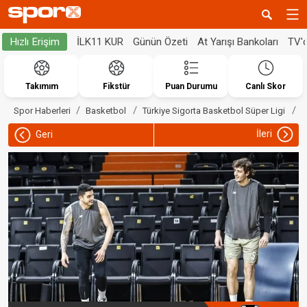
İLK11 KUR
Günün Özeti
At Yarışı Bankoları
TV'
Hızlı Erişim
Takımım
Fikstür
Puan Durumu
Canlı Skor
C
Spor Haberleri
Basketbol
Türkiye Sigorta Basketbol Süper Ligi
İleri
Geri