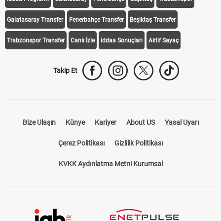
iddaa Programı
Galatasaray
Fenerbahçe
Beşiktaş
Trabzonspor
Galatasaray Transfer
Fenerbahçe Transfer
Beşiktaş Transfer
Trabzonspor Transfer
Canlı İzle
iddaa Sonuçları
Aktif Sayaç
Takip Et
Bize Ulaşın
Künye
Kariyer
About US
Yasal Uyarı
Çerez Politikası
Gizlilik Politikası
KVKK Aydınlatma Metni Kurumsal