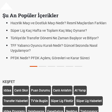
Şu An Popüler İçerikler
çlardan Farkları
Puan Durumunda AG, OM ve Diğer Kısaltmalar Ne
ır?
Skor Ne Demek? Sporda Skor ve Sonuç Kavramlar
ve Bitiyor?
Futbol Nasıl Oynanır? Temel Futbol Kuralları
onda Nasıl
Deplasman Golü Kuralı Nedir? Hangi Organizasyo
Uygulanıyor?
üreci
DGS Sonuçları Ne Zaman Açıklanacak 2026? ÖS
Tarihini Duyurdu
KEŞFET
iddaa
Canlı Skor
Puan Durumu
Canlı Anlatım
At Yarışı
Transfer Haberleri
TV'de Bugün
Süper Lig Fikstür
Süper Lig Haberleri