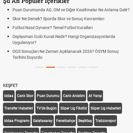
Şu An Popüler İçerikler
Puan Durumunda AG, OM ve Diğer Kısaltmalar Ne Anlama Gelir?
Skor Ne Demek? Sporda Skor ve Sonuç Kavramları
Futbol Nasıl Oynanır? Temel Futbol Kuralları
Deplasman Golü Kuralı Nedir? Hangi Organizasyonlarda
Uygulanıyor?
DGS Sonuçları Ne Zaman Açıklanacak 2026? ÖSYM Sonuç
Tarihini Duyurdu
KEŞFET
iddaa
Canlı Skor
Puan Durumu
Canlı Anlatım
At Yarışı
Transfer Haberleri
TV'de Bugün
Süper Lig Fikstür
Süper Lig Haberleri
iddaa Programı
Galatasaray
Fenerbahçe
Beşiktaş
Trabzonspor