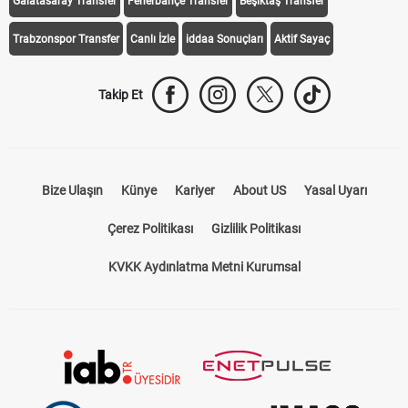
Galatasaray Transfer
Fenerbahçe Transfer
Beşiktaş Transfer
Trabzonspor Transfer
Canlı İzle
iddaa Sonuçları
Aktif Sayaç
Takip Et
Bize Ulaşın
Künye
Kariyer
About US
Yasal Uyarı
Çerez Politikası
Gizlilik Politikası
KVKK Aydınlatma Metni Kurumsal