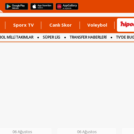
Sporx TV
Canlı Skor
Voleybol
OL MİLLİ TAKIMLAR
SÜPER LİG
TRANSFER HABERLERİ
TV'DE BU
06 Ağustos
06 Ağustos