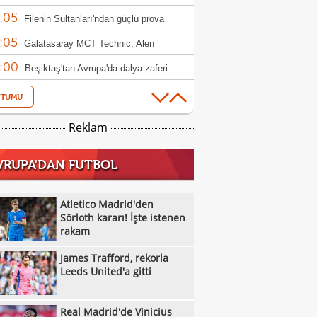
:05
ndim"
Filenin Sultanları'ndan güçlü prova
:05
Galatasaray MCT Technic, Alen
:00
lagic'i kadrosuna kattı
Beşiktaş'tan Avrupa'da dalya zaferi
:55
Beşiktaş Kadın Futbol Takımı, üç golle
:16
andı
Emirhan Topçu: "Topun oraya geleceğini
Reklam
:11
ettim"
Semih Kılıçsoy: "Beşiktaş'ı çok
VRUPA'DAN FUTBOL
:05
mişim"
Beşiktaş'ta inanılmaz rakam: Alexander
:52
el
10 kişi kalan Beşiktaş'tan Avrupa'da 100.
Atletico Madrid'den
:49
r!
Sörloth kararı! İşte istenen
Galatasaray'dan suç duyurusu
rakam
:42
James Trafford, rekorla Leeds United'a
James Trafford, rekorla
:32
Kassoum Ouattara, 6 dakikada kırmızı
Leeds United'a gitti
:18
 gördü!
Aleksey Batrakov için Galatasaray
Real Madrid'de Vinicius
:14
laması!
Real Madrid'de Vinicius Junior düğümü