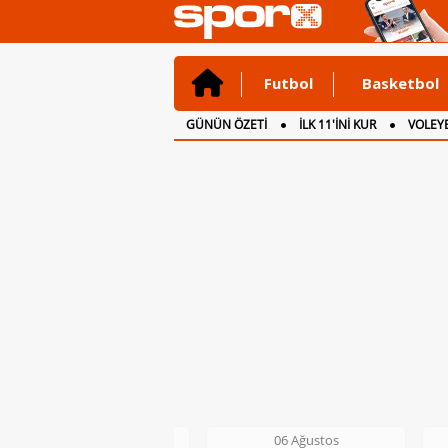
Futbol
Basketbol
GÜNÜN ÖZETİ
İLK 11'İNİ KUR
VOLEYB
CANLI ANLATIM
İNGİLTERE
06 Ağustos
06 Ağustos