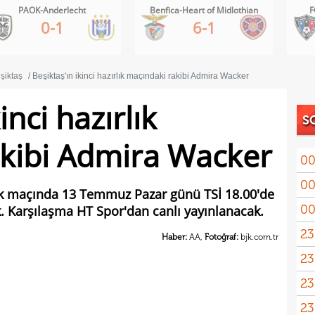
Benfica-Heart of Midlothian
FC Inter Turku-FC Vaduz
6-1
2-1
şiktaş
Beşiktaş'ın ikinci hazırlık maçındaki rakibi Admira Wacker
inci hazırlık
S
kibi Admira Wacker
00
00
rlık maçında 13 Temmuz Pazar günü TSİ 18.00'de
00
. Karşılaşma HT Spor'dan canlı yayınlanacak.
23
Haber:
AA,
Fotoğraf:
bjk.com.tr
23
yağd
23
iste
23
kaza