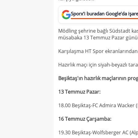
Sporx’i buradan Google’da işaret
Mödling şehrine bağlı Südstadt k
müsabaka 13 Temmuz Pazar günü T
Karşılaşma HT Spor ekranlarından
Hazırlık maçı için siyah-beyazlı tara
Beşiktaş'ın hazırlık maçlarının pro
13 Temmuz Pazar:
18.00 Beşiktaş-FC Admira Wacker 
16 Temmuz Çarşamba:
19.30 Beşiktaş-Wolfsberger AC (A