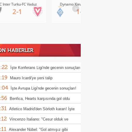
Dynamo Kiev-Qarabag FK
FC Twente-Dunajska Streda
>
1-0
6-0
ON HABERLER
:22
İşte Konferans Ligi'nde gecenin sonuçları
:19
Mauro Icardi'ye yeni talip
:04
İşte Avrupa Ligi'nde gecenin sonuçları!
:56
Benfica, Hearts karşısında gol oldu
:31
ı!
Atletico Madrid'den Sörloth kararı! İşte
:12
nen rakam
Vincenzo Italiano: "Cesur olduk ve
:11
ndık"
Alexander Nübel: "Gol atmışız gibi