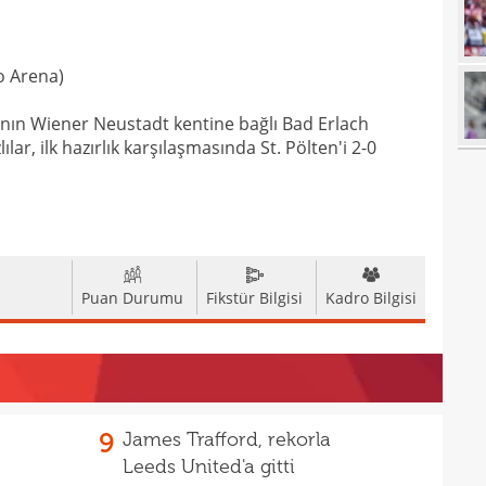
18
18
o Arena)
18
baba
18
futb
a'nın Wiener Neustadt kentine bağlı Bad Erlach
ar, ilk hazırlık karşılaşmasında St. Pölten'i 2-0
18
18
18
alam
17
başı
Puan Durumu
Fikstür Bilgisi
Kadro Bilgisi
17
boya
17
17
17
gör
9
James Trafford, rekorla
17
Leeds United'a gitti