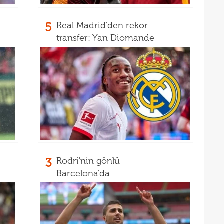
15
mali
5
Real Madrid'den rekor
15
sözl
transfer: Yan Diomande
prog
3
Rodri'nin gönlü
Barcelona'da