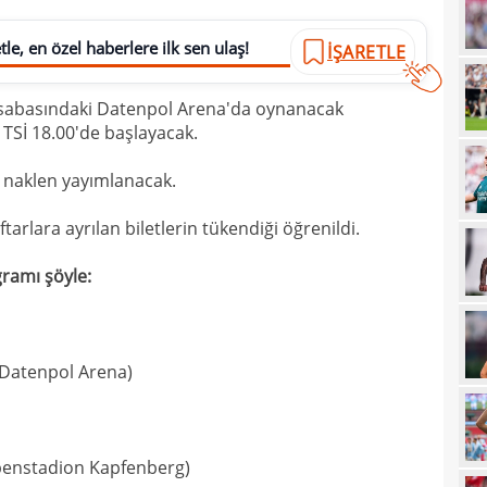
21
çözü
le, en özel haberlere ilk sen ulaş!
İŞARETLE
21
asabasındaki Datenpol Arena'da oynanacak
20
kara
Sİ 18.00'de başlayacak.
20
Must
 naklen yayımlanacak.
20
19
ftarlara ayrılan biletlerin tükendiği öğrenildi.
19
gramı şöyle:
19
19
(Datenpol Arena)
19
yolla
18
18
lpenstadion Kapfenberg)