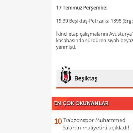
17 Temmuz Perşembe:
19.30 Beşiktaş-Petrzalka 1898 (Erg
İkinci etap çalışmalarını Avustury
kasabasında sürdüren siyah-beyazlıl
yenmişti.
Beşiktaş
EN ÇOK OKUNANLAR
10
Trabzonspor Muhammed
Salah'ın maliyetini açıkladı!