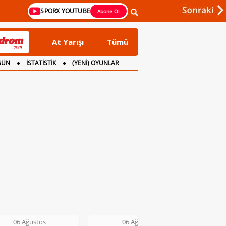
SPORX YOUTUBE
Abone Ol
At Yarışı
Tümü
GÜN
İSTATİSTİK
(YENİ) OYUNLAR
06 Ağustos
06 Ağustos