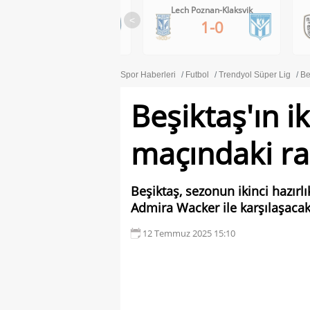
C
Lech Poznan-Klaksvik
PAOK-Anderlecht
<
1-0
0-1
Spor Haberleri
Futbol
Trendyol Süper Lig
Be
Beşiktaş'ın ik
maçındaki ra
Beşiktaş, sezonun ikinci hazı
Admira Wacker ile karşılaşacak
12 Temmuz 2025 15:10