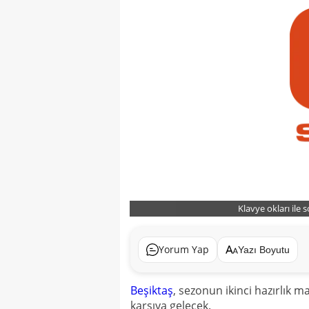
Klavye okları ile 
Yorum Yap
Yazı Boyutu
Beşiktaş
, sezonun ikinci hazırlık 
karşıya gelecek.