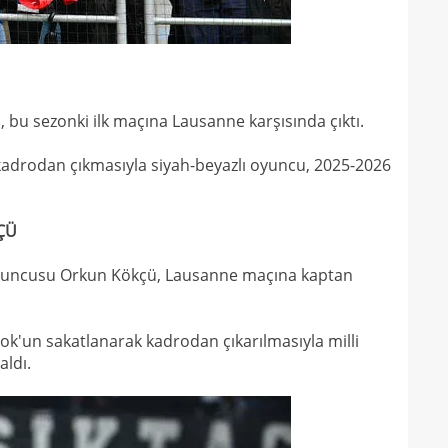
10
Fof
10
10
10
mena
, bu sezonki ilk maçına Lausanne karşısında çıktı.
09
aldı
kadrodan çıkmasıyla siyah-beyazlı oyuncu, 2025-2026
09
sözl
09
düş
ÇÜ
08
düny
oyuncusu Orkun Kökçü, Lausanne maçına kaptan
08
tran
08
değe
ok'un sakatlanarak kadrodan çıkarılmasıyla milli
08
aldı.
08
değe
01
bile!