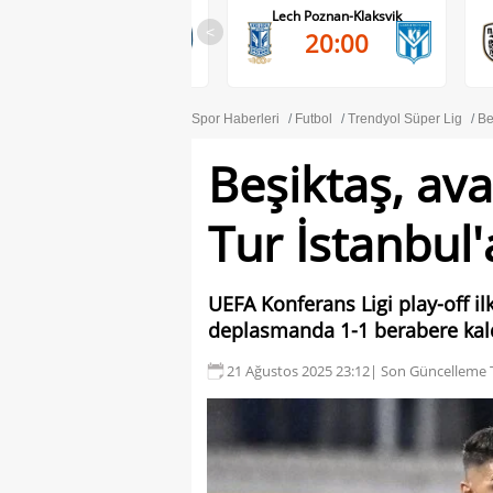
RB Salzburg-Pafos FC
Lech Poznan-Klaksvik
P
<
20:00
20:00
Spor Haberleri
Futbol
Trendyol Süper Lig
Be
Beşiktaş, ava
Tur İstanbul'
UEFA Konferans Ligi play-off i
deplasmanda 1-1 berabere kal
21 Ağustos 2025 23:12
| Son Güncelleme T