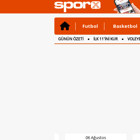
Futbol
Basketbol
GÜNÜN ÖZETİ
İLK 11'İNİ KUR
VOLEYB
CANLI ANLATIM
İNGİLTERE
06 Ağustos
06 Ağustos