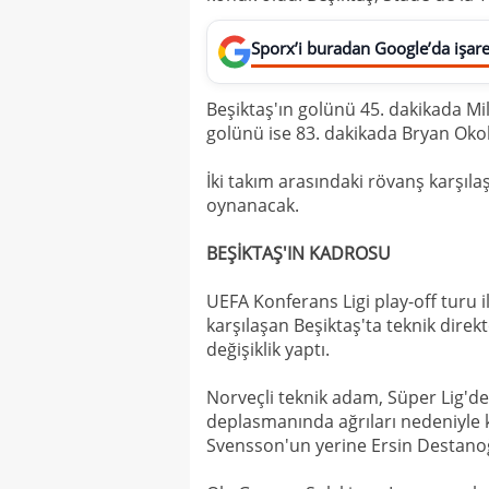
Sporx’i buradan Google’da işaret
Beşiktaş'ın golünü 45. dakikada Mil
golünü ise 83. dakikada Bryan Okoh
İki takım arasındaki rövanş karşı
oynanacak.
BEŞİKTAŞ'IN KADROSU
UEFA Konferans Ligi play-off turu 
karşılaşan Beşiktaş'ta teknik direk
değişiklik yaptı.
Norveçli teknik adam, Süper Lig'd
deplasmanında ağrıları nedeniyle 
Svensson'un yerine Ersin Destanoğl