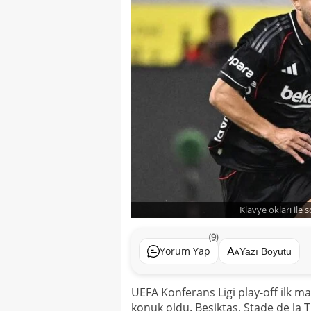
Klavye okları ile 
(9)
Yorum Yap
Yazı Boyutu
UEFA Konferans Ligi play-off ilk m
konuk oldu. Beşiktaş, Stade de la Tu