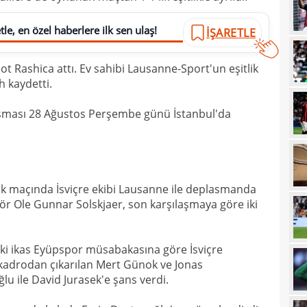
14
kupa
le, en özel haberlere ilk sen ulaş!
İŞARETLE
14
ot Rashica attı. Ev sahibi Lausanne-Sport'un eşitlik
14
Sam
 kaydetti.
14
laşması 28 Ağustos Perşembe günü İstanbul'da
14
oldu
13
hızl
13
Juve
ilk maçında İsviçre ekibi Lausanne ile deplasmanda
13
sıca
tör Ole Gunnar Solskjaer, son karşılaşmaya göre iki
13
13
kötü
eki ikas Eyüpspor müsabakasına göre İsviçre
13
kadrodan çıkarılan Mert Günok ve Jonas
spon
u ile David Jurasek'e şans verdi.
13