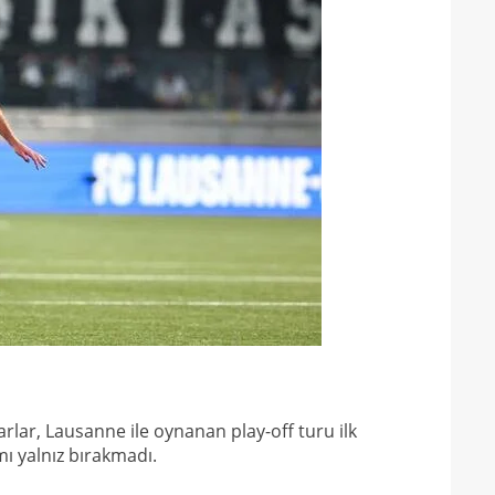
01
11'le
00
iddi
Şamp
arlar, Lausanne ile oynanan play-off turu ilk
mı yalnız bırakmadı.