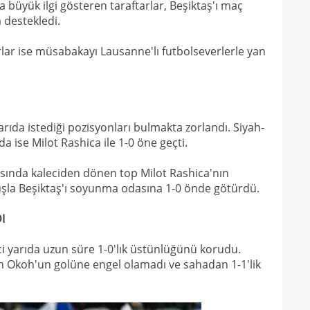
 büyük ilgi gösteren taraftarlar, Beşiktaş'ı maç
 destekledi.
rlar ise müsabakayı Lausanne'lı futbolseverlerle yan
arıda istediği pozisyonları bulmakta zorlandı. Siyah-
da ise Milot Rashica ile 1-0 öne geçti.
asında kaleciden dönen top Milot Rashica'nın
ruşla Beşiktaş'ı soyunma odasına 1-0 önde götürdü.
I
ci yarıda uzun süre 1-0'lık üstünlüğünü korudu.
an Okoh'un golüne engel olamadı ve sahadan 1-1'lik