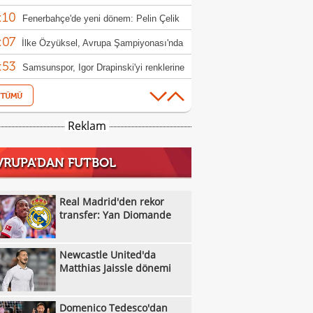
:10
iyonluk mesajı!
Fenerbahçe'de yeni dönem: Pelin Çelik
:07
ktör oldu
İlke Özyüksel, Avrupa Şampiyonası'nda
:53
le yükseldi
Samsunspor, Igor Drapinski'yi renklerine
:45
Karşıyaka'nın potada ilk iki maçı
:44
rcisiz
Özgür Önver'den yeni sezon mesajı:
Reklam
:35
atasaray ruhunu oluşturacağız"
Franco Mastantuono Fiorentina yolunda!
VRUPA'DAN FUTBOL
:06
Trabzonspor Muhammed Salah'ın
:01
yetini açıkladı!
TFF ile Trendyol isim sponsorluğu
Real Madrid'den rekor
:01
eşmesini uzattı
transfer: Yan Diomande
Trendyol 1. Lig sezonun ilk hafta
:52
ramı açıklandı
Denizli İdmanyurdu'ndan orta saha
Newcastle United'da
:48
sferi
Muğlaspor, Akil'i yine kiraladı
Matthias Jaissle dönemi
:45
Somaspor'da transfer sürüyor
Domenico Tedesco'dan
:42
Göztepe ve Galatasaray'ın 53 yıllık yarım