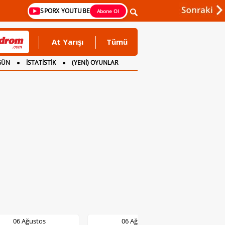
SPORX YOUTUBE
Abone Ol
At Yarışı
Tümü
GÜN
İSTATİSTİK
(YENİ) OYUNLAR
6 Ağustos
06 Ağustos
06 