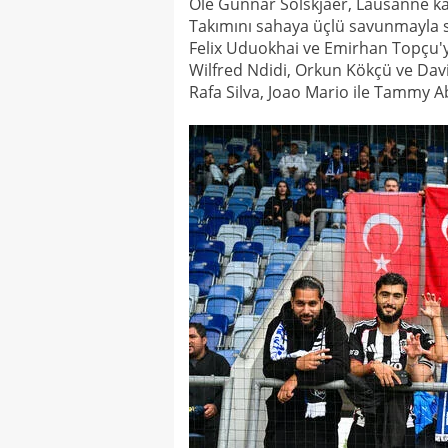
Ole Gunnar Solskjaer, Lausanne ka
Takımını sahaya üçlü savunmayla s
Felix Uduokhai ve Emirhan Topçu'ya
Wilfred Ndidi, Orkun Kökçü ve Dav
Rafa Silva, Joao Mario ile Tammy 