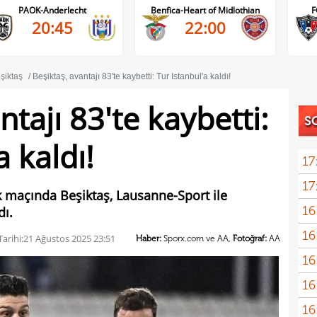
AOK-Anderlecht
Benfica-Heart of Midlothian
FC Inte
20:45
22:00
şiktaş
Beşiktaş, avantajı 83'te kaybetti: Tur İstanbul'a kaldı!
ntajı 83'te kaybetti:
S
a kaldı!
17
17
lk maçında Beşiktaş, Lausanne-Sport ile
16
dı.
Dio
16
arihi:
21 Ağustos 2025 23:51
Haber:
Sporx.com ve AA,
Fotoğraf:
AA
16
16
16
Avru