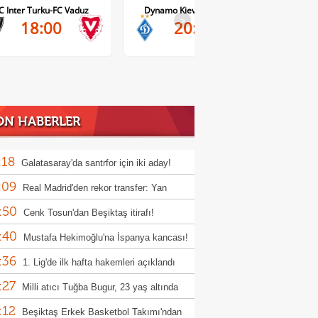
r Turku-FC Vaduz
Dynamo Kiev-Qarabag FK
FC Twente-D
>
18:00
20:00
2
ON HABERLER
:18
Galatasaray'da santrfor için iki aday!
:09
Real Madrid'den rekor transfer: Yan
:50
mande
Cenk Tosun'dan Beşiktaş itirafı!
:40
Mustafa Hekimoğlu'na İspanya kancası!
:36
1. Lig'de ilk hafta hakemleri açıklandı
:27
Milli atıcı Tuğba Bugur, 23 yaş altında
:12
pa şampiyonu oldu
Beşiktaş Erkek Basketbol Takımı'ndan