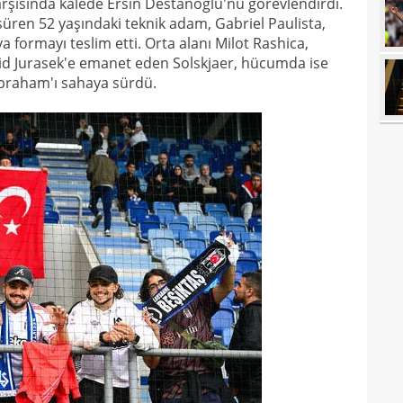
rşısında kalede Ersin Destanoğlu'nu görevlendirdi.
13
olabi
üren 52 yaşındaki teknik adam, Gabriel Paulista,
13
 formayı teslim etti. Orta alanı Milot Rashica,
id Jurasek'e emanet eden Solskjaer, hücumda ise
13
duru
Abraham'ı sahaya sürdü.
13
hiç 
12
dola
12
çıktı
12
fikst
12
vurg
12
11
11
spon
11
11
Turn