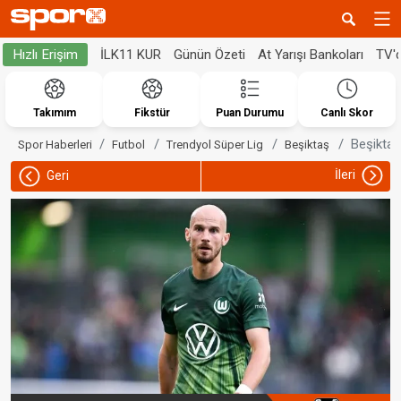
İLK11 KUR
Günün Özeti
At Yarışı Bankoları
TV'
Hızlı Erişim
Takımım
Fikstür
Puan Durumu
Canlı Skor
Beşiktaş
Spor Haberleri
Futbol
Trendyol Süper Lig
Beşiktaş
İleri
Geri