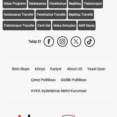
iddaa Programı
Galatasaray
Fenerbahçe
Beşiktaş
Trabzonspor
Galatasaray Transfer
Fenerbahçe Transfer
Beşiktaş Transfer
Trabzonspor Transfer
Canlı İzle
iddaa Sonuçları
Aktif Sayaç
Takip Et
Bize Ulaşın
Künye
Kariyer
About US
Yasal Uyarı
Çerez Politikası
Gizlilik Politikası
KVKK Aydınlatma Metni Kurumsal