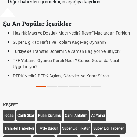
Diğer haberleri görmek için aşağıya kaydırın.
Şu An Popüler İçerikler
ık Maçı ve Dostluk Maçı Nedir? Resmî Maçlardan Farkları
Puan Duru
Lig Kaç Hafta ve Toplam Kaç Maç Oynanır?
Skor Ne D
e'de Transfer Dönemi Ne Zaman Başlıyor ve Bitiyor?
Futbol Na
bancı Oyuncu Kuralı Nedir? Güncel Sezonda Nasıl
Deplasman
nıyor?
Uygulanıy
edir? PFDK Açılımı, Görevleri ve Karar Süreci
DGS Sonu
Tarihini 
KEŞFET
iddaa
Canlı Skor
Puan Durumu
Canlı Anlatım
At Yarışı
Transfer Haberleri
TV'de Bugün
Süper Lig Fikstür
Süper Lig Haberleri