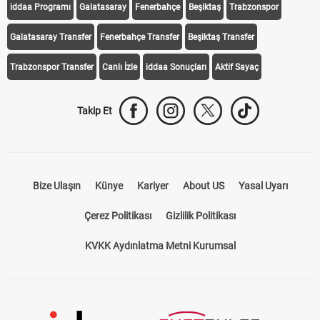
iddaa Programı
Galatasaray
Fenerbahçe
Beşiktaş
Trabzonspor
Galatasaray Transfer
Fenerbahçe Transfer
Beşiktaş Transfer
Trabzonspor Transfer
Canlı İzle
iddaa Sonuçları
Aktif Sayaç
Takip Et
Bize Ulaşın
Künye
Kariyer
About US
Yasal Uyarı
Çerez Politikası
Gizlilik Politikası
KVKK Aydınlatma Metni Kurumsal