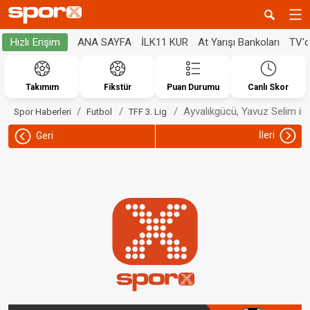
ANA SAYFA
İLK11 KUR
At Yarışı Bankoları
TV'
Hızlı Erişim
Takımım
Fikstür
Puan Durumu
Canlı Skor
Ayvalıkgücü, Yavuz Selim ile
Spor Haberleri
Futbol
TFF 3. Lig
İleri
Geri