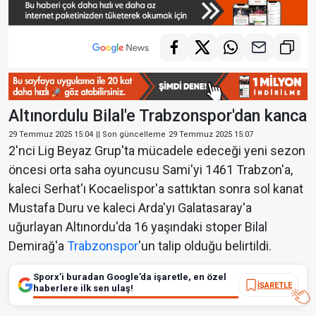
Altınordulu Bilal'e Trabzonspor'dan kanca
29 Temmuz 2025 15:04
|| Son güncelleme
29 Temmuz 2025 15:07
2'nci Lig Beyaz Grup'ta mücadele edeceği yeni sezon
öncesi orta saha oyuncusu Sami'yi 1461 Trabzon'a,
kaleci Serhat'ı Kocaelispor'a sattıktan sonra sol kanat
Mustafa Duru ve kaleci Arda'yı Galatasaray'a
uğurlayan Altınordu'da 16 yaşındaki stoper Bilal
Demirağ'a
Trabzonspor
'un talip olduğu belirtildi.
Sporx’i buradan Google’da işaretle, en özel
İŞARETLE
haberlere ilk sen ulaş!