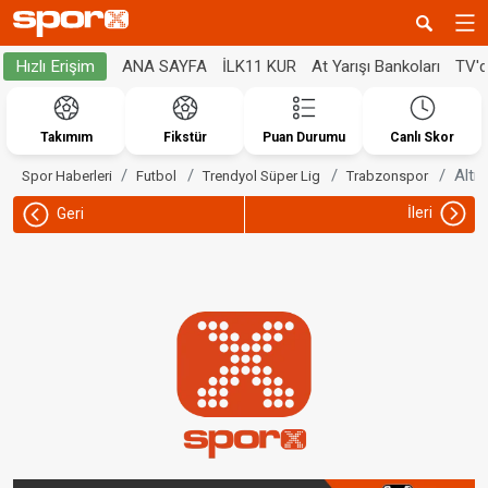
ANA SAYFA
İLK11 KUR
At Yarışı Bankoları
TV'
Hızlı Erişim
Takımım
Fikstür
Puan Durumu
Canlı Skor
Altı
Spor Haberleri
Futbol
Trendyol Süper Lig
Trabzonspor
İleri
Geri