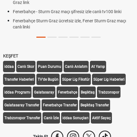
Graz link
Fenerbahçe - Sturm Graz maçı şifresiz izle canlı tv100 linki
Fenerbahçe Sturm Graz ücretsiz izle, Fener Sturm Graz maçı
canlı linki
KEŞFET
iddaa
Canlı Skor
Puan Durumu
Canlı Anlatım
At Yarışı
Transfer Haberleri
TV'de Bugün
Süper Lig Fikstür
Süper Lig Haberleri
iddaa Programı
Galatasaray
Fenerbahçe
Beşiktaş
Trabzonspor
Galatasaray Transfer
Fenerbahçe Transfer
Beşiktaş Transfer
Trabzonspor Transfer
Canlı İzle
iddaa Sonuçları
Aktif Sayaç