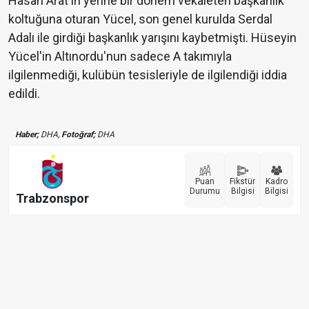
Hasan Arat'ın yerine bir dönem vekaleten başkanlık
koltuğuna oturan Yücel, son genel kurulda Serdal
Adalı ile girdiği başkanlık yarışını kaybetmişti. Hüseyin
Yücel'in Altınordu'nun sadece A takımıyla
ilgilenmediği, kulübün tesisleriyle de ilgilendiği iddia
edildi.
Haber;
DHA,
Fotoğraf;
DHA
Puan
Fikstür
Kadro
Durumu
Bilgisi
Bilgisi
Trabzonspor