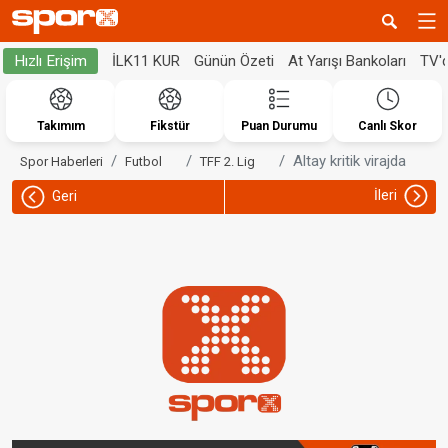
İLK11 KUR
Günün Özeti
At Yarışı Bankoları
TV'
Hızlı Erişim
Takımım
Fikstür
Puan Durumu
Canlı Skor
Altay kritik virajda
Spor Haberleri
Futbol
TFF 2. Lig
İleri
Geri