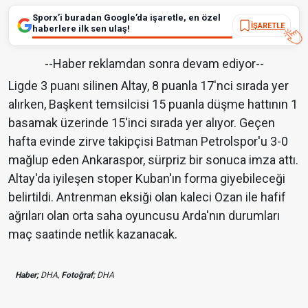
Sporx’i buradan Google’da işaretle, en özel
İŞARETLE
haberlere ilk sen ulaş!
--Haber reklamdan sonra devam ediyor--
Ligde 3 puanı silinen Altay, 8 puanla 17'nci sırada yer
alırken, Başkent temsilcisi 15 puanla düşme hattının 1
basamak üzerinde 15'inci sırada yer alıyor. Geçen
hafta evinde zirve takipçisi Batman Petrolspor'u 3-0
mağlup eden Ankaraspor, sürpriz bir sonuca imza attı.
Altay'da iyileşen stoper Kuban'ın forma giyebileceği
belirtildi. Antrenman eksiği olan kaleci Ozan ile hafif
ağrıları olan orta saha oyuncusu Arda'nın durumları
maç saatinde netlik kazanacak.
Haber;
DHA,
Fotoğraf;
DHA