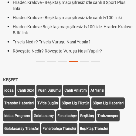
Hradec Kralove - Beşiktaş maçı şifresiz izle canlı S Sport Plus
linki
Hradec Kralove - Beşiktaş maçı şifresiz izle canlı tv100 linki
Hradec Kralove Beşiktaş maçı şifresiz tv100 izle, Hradec Kralove
BJK link
Trivela Nedir? Trivela Vuruşu Nasıl Yapılır?
Röveşata Nedir? Röveşata Vuruşu Nasıl Yapılır?
KEŞFET
iddaa
Canlı Skor
Puan Durumu
Canlı Anlatım
At Yarışı
Transfer Haberleri
TV'de Bugün
Süper Lig Fikstür
Süper Lig Haberleri
iddaa Programı
Galatasaray
Fenerbahçe
Beşiktaş
Trabzonspor
Galatasaray Transfer
Fenerbahçe Transfer
Beşiktaş Transfer