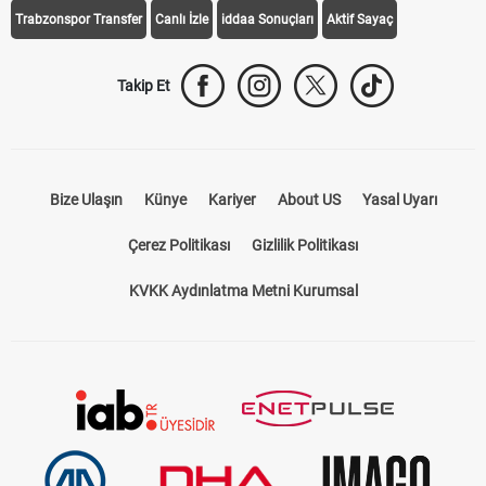
Trabzonspor Transfer
Canlı İzle
iddaa Sonuçları
Aktif Sayaç
Takip Et
Bize Ulaşın
Künye
Kariyer
About US
Yasal Uyarı
Çerez Politikası
Gizlilik Politikası
KVKK Aydınlatma Metni Kurumsal