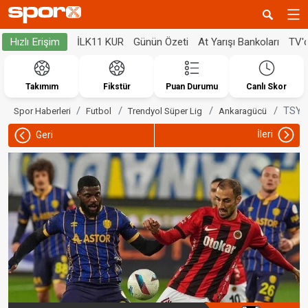
İLK11 KUR
Günün Özeti
At Yarışı Bankoları
TV'
Hızlı Erişim
Takımım
Fikstür
Puan Durumu
Canlı Skor
TSYD 
Spor Haberleri
Futbol
Trendyol Süper Lig
Ankaragücü
İleri
Geri