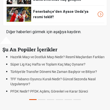
Fenerbahçe'den Ayase Ueda'ya
resmi teklif!
Diğer haberleri görmek için aşağıya kaydırın.
Şu An Popüler İçerikler
Maçı ve Dostluk Maçı Nedir? Resmî Maçlardan Farkları
Puan Durumu
g Kaç Hafta ve Toplam Kaç Maç Oynanır?
Skor Ne Dem
e Transfer Dönemi Ne Zaman Başlıyor ve Bitiyor?
Futbol Nasıl
ncı Oyuncu Kuralı Nedir? Güncel Sezonda Nasıl
Deplasman G
yor?
Uygulanıyor
r? PFDK Açılımı, Görevleri ve Karar Süreci
DGS Sonuçl
Tarihini Duy