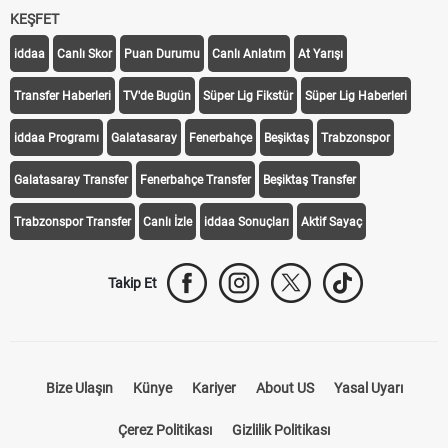
KEŞFET
iddaa
Canlı Skor
Puan Durumu
Canlı Anlatım
At Yarışı
Transfer Haberleri
TV'de Bugün
Süper Lig Fikstür
Süper Lig Haberleri
iddaa Programı
Galatasaray
Fenerbahçe
Beşiktaş
Trabzonspor
Galatasaray Transfer
Fenerbahçe Transfer
Beşiktaş Transfer
Trabzonspor Transfer
Canlı İzle
iddaa Sonuçları
Aktif Sayaç
Takip Et
Bize Ulaşın
Künye
Kariyer
About US
Yasal Uyarı