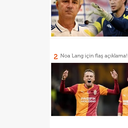
2
Noa Lang için flaş açıklama!