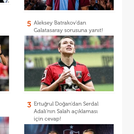
13
12
5
Aleksey Batrakov'dan
Galatasaray sorusuna yanıt!
3
Ertuğrul Doğan'dan Serdal
Adalı'nın Salah açıklaması
için cevap!