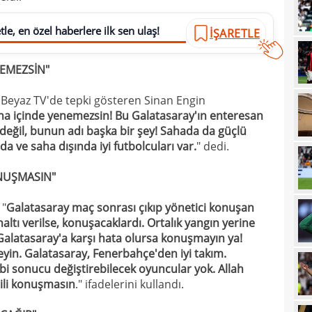
21
sevi
le, en özel haberlere ilk sen ulaş!
İŞARETLE
21
maçt
NEMEZSİN"
21
21
Beyaz TV'de tepki gösteren Sinan Engin
ha içinde yenemezsin! Bu Galatasaray'ın enteresan
21
n değil, bunun adı başka bir şey! Sahada da güçlü
20
a ve saha dışında iyi futbolcuları var.
" dedi.
tara
19
soru
NUŞMASIN"
19
net 
 "
Galatasaray maç sonrası çıkıp yönetici konuşan
19
Ligi
ltı verilse, konuşacaklardı. Ortalık yangın yerine
 Galatasaray'a karşı hata olursa konuşmayın ya!
19
"Paz
eyin. Galatasaray, Fenerbahçe'den iyi takım.
18
i sonucu değiştirebilecek oyuncular yok. Allah
prov
gili konuşmasın
." ifadelerini kullandı.
18
duy