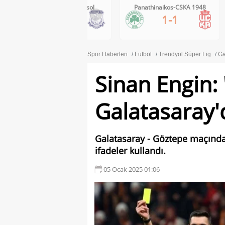
Panathinaikos-CSKA 1948
Boca Juniors-Estudiantes
<
1-1
1-0
Spor Haberleri
Futbol
Trendyol Süper Lig
Ga
Sinan Engin:
Galatasaray'
Galatasaray - Göztepe maçındak
ifadeler kullandı.
05 Ocak 2025 01:06