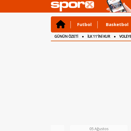
Futbol
Basketbol
GÜNÜN ÖZETİ
İLK 11'İNİ KUR
VOLEYB
CANLI ANLATIM
İNGİLTERE
05 Ağustos
06 Ağustos