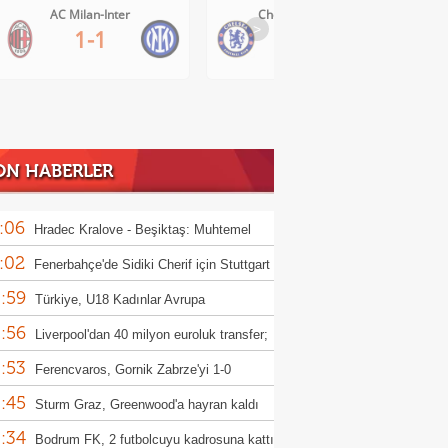
Chelsea-Juventus
SSC Napoli-Osasuna
>
0-1
2-1
ON HABERLER
:06
Hradec Kralove - Beşiktaş: Muhtemel
:02
r
Fenerbahçe'de Sidiki Cherif için Stuttgart
:59
ası!
Türkiye, U18 Kadınlar Avrupa
:56
iyonası'nda Sırbistan'a 70-67 yenildi
Liverpool'dan 40 milyon euroluk transfer;
:53
or Munoz
Ferencvaros, Gornik Zabrze'yi 1-0
:45
up etti
Sturm Graz, Greenwood'a hayran kaldı
:34
Bodrum FK, 2 futbolcuyu kadrosuna kattı