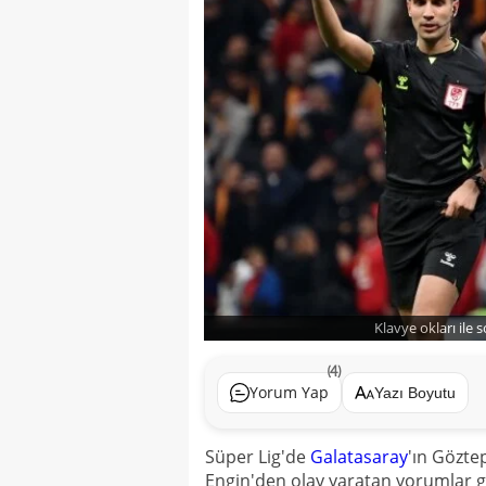
Klavye okları ile 
(4)
Yorum Yap
Yazı Boyutu
Süper Lig'de
Galatasaray
'ın Göztep
Engin'den olay yaratan yorumlar g