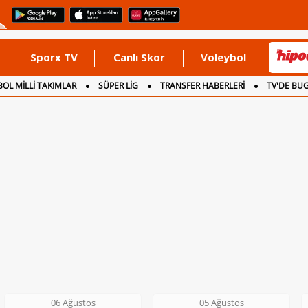
Sporx TV
Canlı Skor
Voleybol
OL MİLLİ TAKIMLAR
SÜPER LİG
TRANSFER HABERLERİ
TV'DE BU
05 Ağustos
05 Ağustos