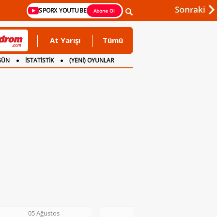
SPORX YOUTUBE
Abone Ol
At Yarışı
Tümü
GÜN
İSTATİSTİK
(YENİ) OYUNLAR
05 Ağustos
05 Ağustos