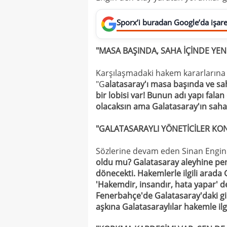
Sporx’i buradan Google’da işaret
"MASA BAŞINDA, SAHA İÇİNDE YE
Karşılaşmadaki hakem kararlarına 
"G
alatasaray'ı masa başında ve sa
bir lobisi var! Bunun adı yapı fala
olacaksın ama Galatasaray'ın sahad
"GALATASARAYLI YÖNETİCİLER KO
Sözlerine devam eden Sinan Engin
oldu mu? Galatasaray aleyhine pena
dönecekti. Hakemlerle ilgili arada
'Hakemdir, insandır, hata yapar' d
Fenerbahçe'de Galatasaray'daki gib
aşkına Galatasaraylılar hakemle il