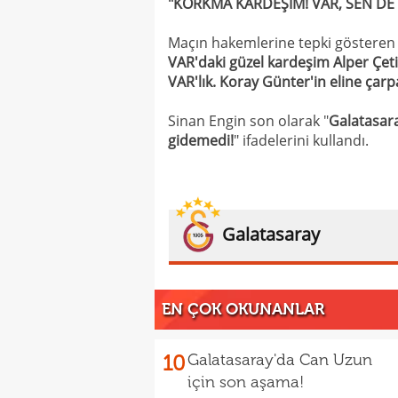
"KORKMA KARDEŞİM! VAR, SEN DE
Maçın hakemlerine tepki gösteren 
VAR'daki güzel kardeşim Alper Çeti
VAR'lık. Koray Günter'in eline çarpan
Sinan Engin son olarak "
Galatasara
gidemedi!
" ifadelerini kullandı.
Galatasaray
EN ÇOK OKUNANLAR
10
Galatasaray'da Can Uzun
için son aşama!