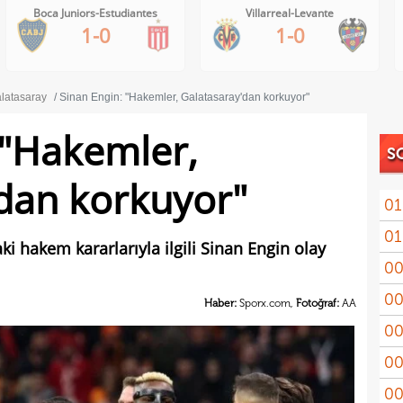
Villarreal-Levante
AC Milan-Inter
1-0
1-1
latasaray
Sinan Engin: "Hakemler, Galatasaray'dan korkuyor"
 "Hakemler,
S
dan korkuyor"
01
01
11'le
i hakem kararlarıyla ilgili Sinan Engin olay
00
iddi
00
Şamp
Haber:
Sporx.com,
Fotoğraf:
AA
00
Vict
00
mağl
00