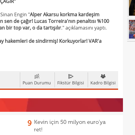
 ÇAĞIR"
17
açık
17
durd
Sinan Engin "
Alper Akarsu korkma kardeşim
n sen de çağır! Lucas Torreira'nın penaltısı %100
16
 bir top var, o da tartışılır
." açıklamasını yaptı.
16
y hakemleri de sindirmiş! Korkuyorlar! VAR'a
16
16
16
16
Bord
Puan Durumu
Fikstür Bilgisi
Kadro Bilgisi
16
15
açık
15
aldı!
15
9
Kevin için 50 milyon euro'ya
14
ayrı
ret!