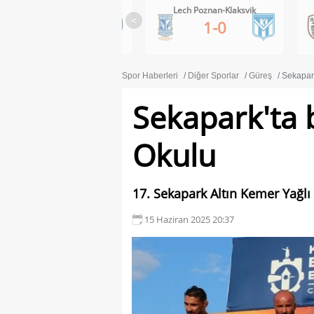
Lech Poznan-Klaksvik
PAOK-Anderlecht
<
1-0
0-1
Spor Haberleri
Diğer Sporlar
Güreş
Sekapar
Sekapark'ta 
Okulu
17. Sekapark Altın Kemer Yağl
15 Haziran 2025 20:37