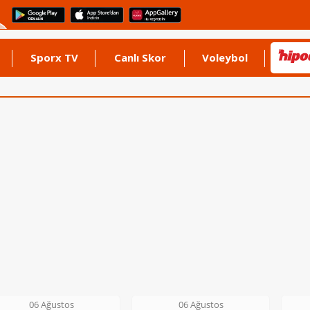
Sporx TV
Canlı Skor
Voleybol
06 Ağustos
06 Ağustos