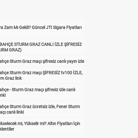
a Zam Mı Geldi? Güncel JTI Sigara Fiyatları
BAHÇE STURM GRAZ CANLI İZLE ŞİFRESİZ
TURM GRAZ)
hçe Sturm Graz maçı şifresiz canlı yayın izle
ahçe Sturm Graz maçı ŞİFRESİZ tv100 İZLE,
rm Graz link
hçe - Sturm Graz maçı şifresiz izle canlı
inki
hçe Sturm Graz ücretsiz izle, Fener Sturm
çı canlı linki
ükselecek mi, Yükselir mi? Altın Fiyatları İçin
lentiler