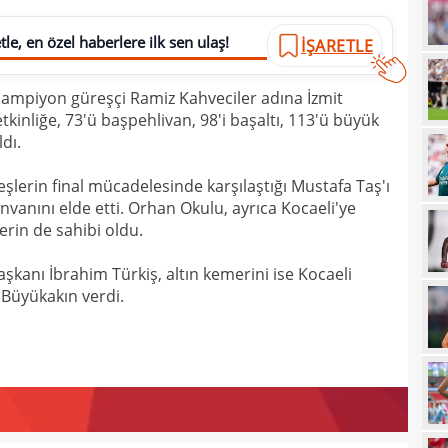
21
çözü
le, en özel haberlere ilk sen ulaş!
İŞARETLE
21
şampiyon güreşçi Ramiz Kahveciler adına İzmit
20
kara
etkinliğe, 73'ü başpehlivan, 98'i başaltı, 113'ü büyük
20
Must
dı.
20
eşlerin final mücadelesinde karşılaştığı Mustafa Taş'ı
19
anını elde etti. Orhan Okulu, ayrıca Kocaeli'ye
erin de sahibi oldu.
19
kanı İbrahim Türkiş, altın kemerini ise Kocaeli
19
 Büyükakın verdi.
19
19
yolla
18
18