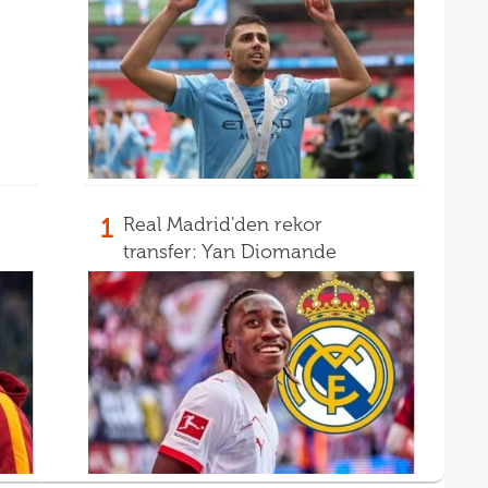
15
mali
15
sözl
prog
1
Real Madrid'den rekor
transfer: Yan Diomande