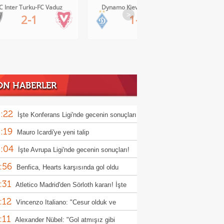
Dynamo Kiev-Qarabag FK
FC Twente-Dunajska Streda
>
1-0
6-0
ON HABERLER
:22
İşte Konferans Ligi'nde gecenin sonuçları
:19
Mauro Icardi'ye yeni talip
:04
İşte Avrupa Ligi'nde gecenin sonuçları!
:56
Benfica, Hearts karşısında gol oldu
:31
ı!
Atletico Madrid'den Sörloth kararı! İşte
:12
nen rakam
Vincenzo Italiano: "Cesur olduk ve
:11
ndık"
Alexander Nübel: "Gol atmışız gibi