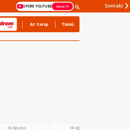
SPORX YOUTUBE
Abone Ol
At Yarışı
Tümü
06 Ağustos
06 Ağustos