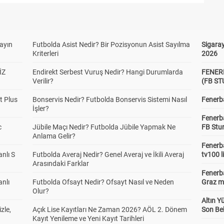
yayın
Futbolda Asist Nedir? Bir Pozisyonun Asist Sayılma
Sigaray
Kriterleri
2026
İZ
Endirekt Serbest Vuruş Nedir? Hangi Durumlarda
FENER
Verilir?
(FB S
t Plus
Bonservis Nedir? Futbolda Bonservis Sistemi Nasıl
Fenerba
İşler?
Fenerb
c
Jübile Maçı Nedir? Futbolda Jübile Yapmak Ne
FB Stu
Anlama Gelir?
Fenerba
anlı S
Futbolda Averaj Nedir? Genel Averaj ve İkili Averaj
tv100 l
Arasındaki Farklar
Fenerba
anlı
Futbolda Ofsayt Nedir? Ofsayt Nasıl ve Neden
Graz ma
Olur?
Altın Y
zle,
Açık Lise Kayıtları Ne Zaman 2026? AÖL 2. Dönem
Son Bek
Kayıt Yenileme ve Yeni Kayıt Tarihleri