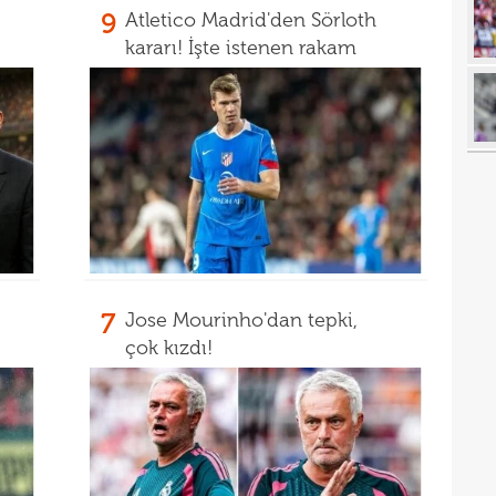
18
9
Atletico Madrid'den Sörloth
18
kararı! İşte istenen rakam
18
baba
18
futb
18
18
18
alam
17
başı
17
boya
7
Jose Mourinho'dan tepki,
çok kızdı!
17
17
17
gör
17