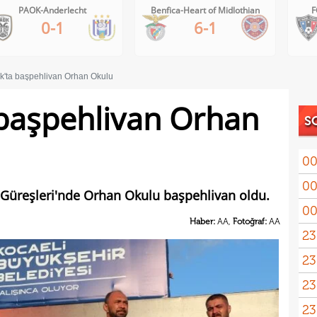
Benfica-Heart of Midlothian
FC Inter Turku-FC Vaduz
6-1
2-1
k'ta başpehlivan Orhan Okulu
başpehlivan Orhan
S
00
00
ı Güreşleri'nde Orhan Okulu başpehlivan oldu.
00
Haber:
AA,
Fotoğraf:
AA
23
23
yağd
23
iste
23
kaza