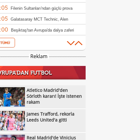
:05
ndim"
Filenin Sultanları'ndan güçlü prova
:05
Galatasaray MCT Technic, Alen
:00
lagic'i kadrosuna kattı
Beşiktaş'tan Avrupa'da dalya zaferi
:55
Beşiktaş Kadın Futbol Takımı, üç golle
:16
andı
Emirhan Topçu: "Topun oraya geleceğini
Reklam
:11
ettim"
Semih Kılıçsoy: "Beşiktaş'ı çok
VRUPA'DAN FUTBOL
:05
mişim"
Beşiktaş'ta inanılmaz rakam: Alexander
:52
el
10 kişi kalan Beşiktaş'tan Avrupa'da 100.
Atletico Madrid'den
:49
r!
Sörloth kararı! İşte istenen
Galatasaray'dan suç duyurusu
rakam
:42
James Trafford, rekorla Leeds United'a
James Trafford, rekorla
:32
Kassoum Ouattara, 6 dakikada kırmızı
Leeds United'a gitti
:18
 gördü!
Aleksey Batrakov için Galatasaray
Real Madrid'de Vinicius
:14
laması!
Real Madrid'de Vinicius Junior düğümü