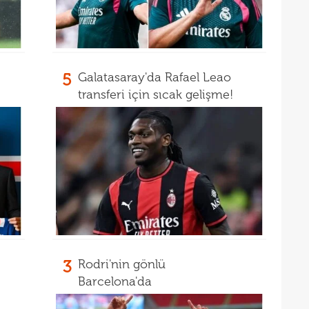
17
16
Dio
16
5
Galatasaray'da Rafael Leao
16
transferi için sıcak gelişme!
16
16
Avru
16
şamp
16
dire
15
fina
15
kattı
15
seyi
3
Rodri'nin gönlü
15
"Gal
Barcelona'da
15