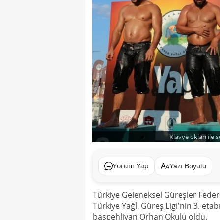
Klavye okları ile 
Yorum Yap
Yazı Boyutu
Türkiye Geleneksel Güreşler Fede
Türkiye Yağlı Güreş Ligi'nin 3. eta
başpehlivan Orhan Okulu oldu.