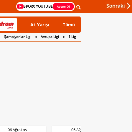
SPORX YOUTUBE
Abone Ol
At Yarışı
Tümü
Şampiyonlar Ligi
Avrupa Ligi
1.Lig
06 Ağustos
06 Ağustos