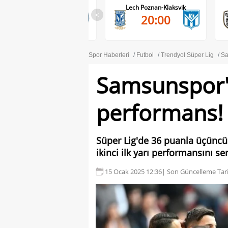
Lech Poznan-Klaksvik
PAOK-Anderlecht
<
20:00
20:45
Spor Haberleri
Futbol
Trendyol Süper Lig
Sa
Samsunspor'
performans!
Süper Lig'de 36 puanla üçüncü
ikinci ilk yarı performansını ser
15 Ocak 2025 12:36
| Son Güncelleme Tari