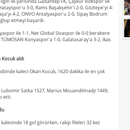
 ligin ilk yarısında Gaziantep FK, Çaykur Rizespor ve
13
Hatayspor'u 3-0, Rams Başakşehir'i 2-0, Göztepe'yi 4-
13
duru
aşa'yı 4-2, ONVO Antalyaspor'u 2-0, Sipay Bodrum
ağlup etmeyi başardı.
13
hiç 
12
dola
aspor ile 1-1, Net Global Sivaspor ile 0-0 berabere
0, TÜMOSAN Konyaspor'a 1-0, Galatasaray'a 3-2, ikas
12
çıktı
12
fikst
 Kocuk aldı
12
vurg
kibinde kaleci Okan Kocuk, 1620 dakika ile en çok
12
11
 Lubomir Satka 1527, Marius Mouandilmadji 1449,
11
spon
 etti.
11
du
11
Turn
kalesinde 18 gol görürken, rakip fileleri 32 kez
10
Fof