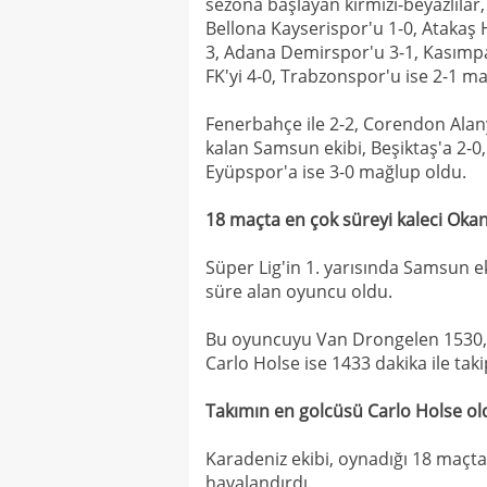
sezona başlayan kırmızı-beyazlılar,
Bellona Kayserispor'u 1-0, Atakaş 
3, Adana Demirspor'u 3-1, Kasımp
FK'yi 4-0, Trabzonspor'u ise 2-1 m
Fenerbahçe ile 2-2, Corendon Alany
kalan Samsun ekibi, Beşiktaş'a 2-
Eyüpspor'a ise 3-0 mağlup oldu.
18 maçta en çok süreyi kaleci Okan
Süper Lig'in 1. yarısında Samsun e
süre alan oyuncu oldu.
Bu oyuncuyu Van Drongelen 1530,
Carlo Holse ise 1433 dakika ile takip
Takımın en golcüsü Carlo Holse ol
Karadeniz ekibi, oynadığı 18 maçta 
havalandırdı.