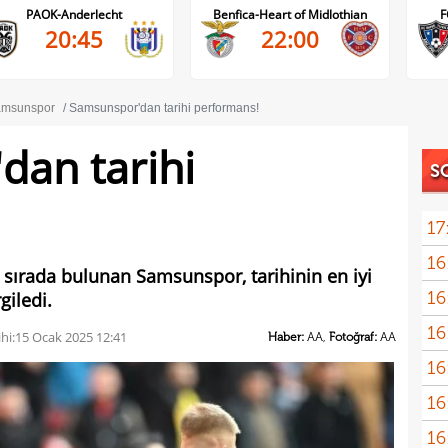
Benfica-Heart of Midlothian
FC Inter Turku-FC Vaduz
22:00
18:00
msunspor
Samsunspor'dan tarihi performans!
dan tarihi
S
17
16
Dio
 sırada bulunan Samsunspor, tarihinin en iyi
16
giledi.
16
hi:
15 Ocak 2025 12:41
Haber:
AA,
Fotoğraf:
AA
16
16
Avru
16
şamp