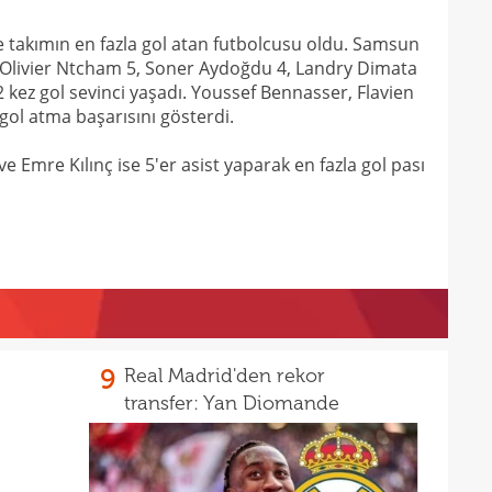
10
le takımın en fazla gol atan futbolcusu oldu. Samsun
10
 Olivier Ntcham 5, Soner Aydoğdu 4, Landry Dimata
10
kez gol sevinci yaşadı. Youssef Bennasser, Flavien
mena
 gol atma başarısını gösterdi.
09
aldı
e Emre Kılınç ise 5'er asist yaparak en fazla gol pası
09
sözl
09
düş
08
düny
08
tran
08
değe
08
9
Real Madrid'den rekor
08
değe
transfer: Yan Diomande
01
bile!
01
11'le