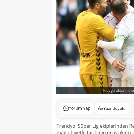
Klavye okları ile 
Yorum Yap
Yazı Boyutu
Trendyol Süper Lig ekiplerinden Re
mağlubiyetle tarihinin en iyi ikinci 