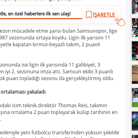
14
le, en özel haberlere ilk sen ulaş!
İŞARETLE
14
Sam
9 sezon mücadele etme şansı bulan Samsunspor, lige
14
1987 sezonunda ortaya koydu. Ligin ilk yarısını 11
14
oldu
iyetle kapatan kırmızı-beyazlı takım, 2 puanlı
13
hızl
13
onunda ise ligin ilk yarısında 11 galibiyet, 3
Juve
n iyi 2. sezonuna imza attı. Samsun ekibi 3 puanlı
13
sıca
ok puan topladığı sezonu da gerçekleştirmiş oldu.
13
 ortalaması yakaladı
13
kötü
aki isim teknik direktör Thomas Reis, takımın
13
spon
şına ortalama 2 puan toplayarak kulüp tarihinin en
13
.
13
olabi
edeniyle yeni futbolcu transferinden yoksun şekilde