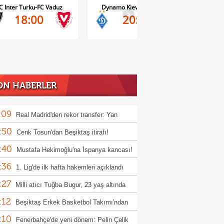
Dynamo Kiev-Qarabag FK
FC Twente-Dunajska Streda
>
20:00
21:00
ON HABERLER
:09
Real Madrid'den rekor transfer: Yan
:50
mande
Cenk Tosun'dan Beşiktaş itirafı!
:40
Mustafa Hekimoğlu'na İspanya kancası!
:36
1. Lig'de ilk hafta hakemleri açıklandı
:27
Milli atıcı Tuğba Bugur, 23 yaş altında
:12
pa şampiyonu oldu
Beşiktaş Erkek Basketbol Takımı'ndan
:10
iyonluk mesajı!
Fenerbahçe'de yeni dönem: Pelin Çelik