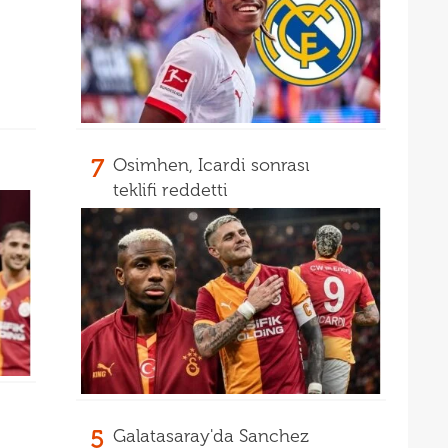
00
iddi
00
Şamp
Vict
7
Osimhen, Icardi sonrası
teklifi reddetti
5
Galatasaray'da Sanchez