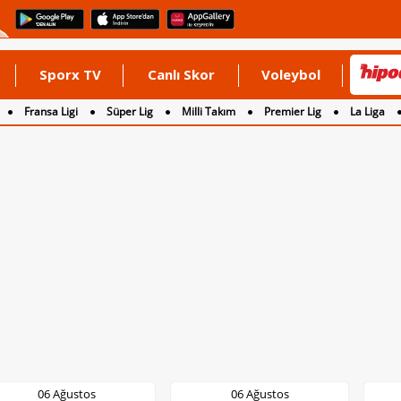
Sporx TV
Canlı Skor
Voleybol
Fransa Ligi
Süper Lig
Milli Takım
Premier Lig
La Liga
06 Ağustos
06 Ağustos