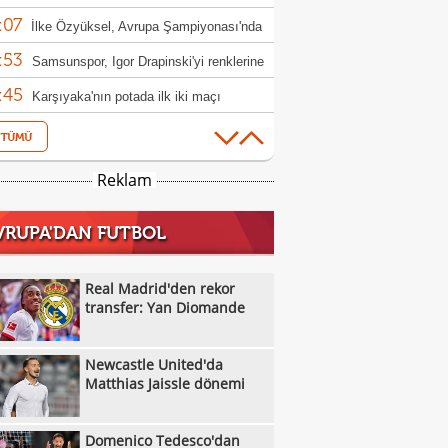
:07
ktör oldu
İlke Özyüksel, Avrupa Şampiyonası'nda
:53
le yükseldi
Samsunspor, Igor Drapinski'yi renklerine
:45
Karşıyaka'nın potada ilk iki maçı
:44
rcisiz
Özgür Önver'den yeni sezon mesajı:
:35
atasaray ruhunu oluşturacağız"
Franco Mastantuono Fiorentina yolunda!
Reklam
:06
Trabzonspor Muhammed Salah'ın
VRUPA'DAN FUTBOL
:01
yetini açıkladı!
TFF ile Trendyol isim sponsorluğu
:01
eşmesini uzattı
Trendyol 1. Lig sezonun ilk hafta
Real Madrid'den rekor
:52
ramı açıklandı
transfer: Yan Diomande
Denizli İdmanyurdu'ndan orta saha
:48
sferi
Muğlaspor, Akil'i yine kiraladı
Newcastle United'da
:45
Somaspor'da transfer sürüyor
Matthias Jaissle dönemi
:42
Göztepe ve Galatasaray'ın 53 yıllık yarım
Domenico Tedesco'dan
:40
sı
Karşıyaka'da sıra Muhaymin Mustafa'da