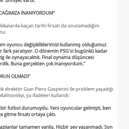
r zihniyet vardı."
16
müjd
16
Tayl
KACAĞIMIZA İNANIYORDUM"
15
pist
kikalarda kaçan tarihi fırsatı da unutamadığını
15
tu:
kadr
tüm oyuncu değişikliklerimizi kullanmış olduğumuz
r fark yaratıyor. O dönemin PSG'si bugünkü kadar
pzig ile oynayacaktık. Final oynama düşüncesi
lirdik. Buna gerçekten çok inanıyordum."
SORUN OLMADI"
nik direktör Gian Piero Gasperini ile problem yaşadığı
alinovskyi, şu ifadeleri kullandı:
bir futbol durumuydu. Yeni oyuncular gelmişti, ben
gitme fırsatı ortaya çıktı.
yazılanlar tamamen yanlış. Hiçbir şey yaşanmadı. Son