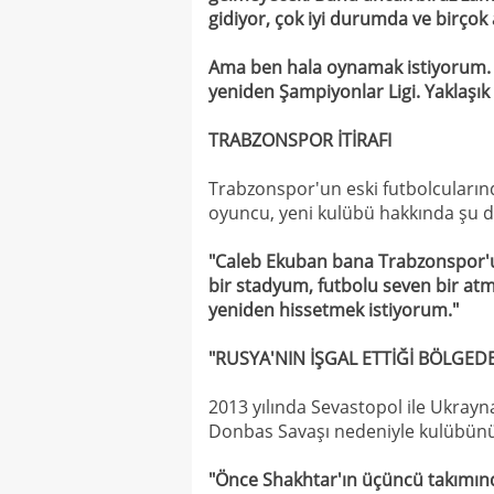
gidiyor, çok iyi durumda ve birçok 
Ama ben hala oynamak istiyorum. 
yeniden Şampiyonlar Ligi. Yaklaşı
TRABZONSPOR İTİRAFI
Trabzonspor'un eski futbolcuların
oyuncu, yeni kulübü hakkında şu d
"Caleb Ekuban bana Trabzonspor'un
bir stadyum, futbolu seven bir atmo
yeniden hissetmek istiyorum."
"RUSYA'NIN İŞGAL ETTİĞİ BÖLGE
2013 yılında Sevastopol ile Ukrayn
Donbas Savaşı nedeniyle kulübünü k
"Önce Shakhtar'ın üçüncü takımın