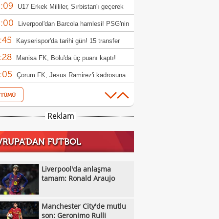
:09
rıldı
U17 Erkek Milliler, Sırbistan'ı geçerek
:00
le yükseldi!
Liverpool'dan Barcola hamlesi! PSG'nin
:45
bi dudak uçuklattı
Kayserispor'da tarihi gün! 15 transfer
:28
en!
Manisa FK, Bolu'da üç puanı kaptı!
:05
Çorum FK, Jesus Ramirez'i kadrosuna
:52
!
Fisnik Asllani'nin Leipzig'e transferi son
:52
 iptal oldu!
Erzurumspor, Ebosele ile anlaştı!
Reklam
:31
Metehan Altunbaş, Kocaelispor'da
VRUPA'DAN FUTBOL
:49
Fenerbahçe'ye müjdeli haber: Romelu
:29
aku
Filenin Sultanları, Fransa'yı yine devirdi!
Liverpool'da anlaşma
:13
tamam: Ronald Araujo
Manchester City'de mutlu son: Geronimo
:09
Kıvanç Taşyaran ve Buğra Ünal, Avrupa
Manchester City'de mutlu
:42
iyonası'nda finale yükseldi
Altay, Tuna Üzümcü ile topbaşı yaptı
son: Geronimo Rulli