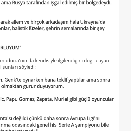
i ama Rusya tarafından işgal edilmiş bir bölgedeydi.
16
kon
16
deği
arak ailem ve birçok arkadaşım hala Ukrayna'da
lar, balistik füzeler, şehrin semalarında bir şey
16
maaş
16
RURLUYUM"
16
yala
pdoria'nın da kendisiyle ilgilendiğini doğrulayan
16
Rak
i şunları söyledi:
16
için 
m. Genk'te oynarken bana teklif yaptılar ama sonra
16
Çeky
ış olmaktan gurur duyuyorum.
16
Erok
cic, Papu Gomez, Zapata, Muriel gibi güçlü oyuncular
16
şamp
16
12. 
anta'sı değildi çünkü daha sonra Avrupa Ligi'ni
16
Şamp
nma odasındaki genel his, Serie A şampiyonu bile