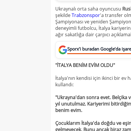
Ukraynalı orta saha oyuncusu
Rusl
şekilde
Trabzonspor
'a transfer ol
Şampiyonası ve yeniden Şampiyon
deneyimli futbolcu, İtalya kariyer
ağır sakatlığa dair çarpıcı açıkla
Sporx’i buradan Google’da işaret
"İTALYA BENİM EVİM OLDU"
İtalya'nın kendisi için ikinci bir ev
kullandı:
"Ukrayna'dan sonra evet. Belçika 
yıl unutulmaz. Kariyerimi bitirdi
benim evim.
Çocuklarım İtalya'da doğdu ve eşi
gelmeyecek. Bunu ancak biraz zam