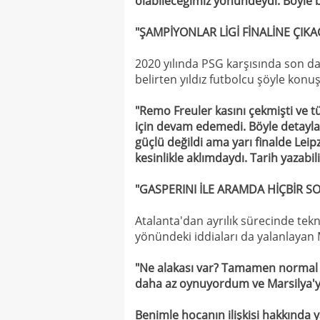
olabileceğimiz yönündeydi. Böyle bi
"ŞAMPİYONLAR LİGİ FİNALİNE ÇI
2020 yılında PSG karşısında son da
belirten yıldız futbolcu şöyle konuş
"Remo Freuler kasını çekmişti ve 
için devam edemedi. Böyle detayla
güçlü değildi ama yarı finalde Lei
kesinlikle aklımdaydı. Tarih yazabi
"GASPERINI İLE ARAMDA HİÇBİR 
Atalanta'dan ayrılık sürecinde tek
yönündeki iddiaları da yalanlayan M
"Ne alakası var? Tamamen normal 
daha az oynuyordum ve Marsilya'ya 
Benimle hocanın ilişkisi hakkında 