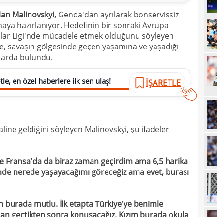
20
an Malinovskyi,
Genoa'dan ayrılarak bonservissiz
maya hazırlanıyor. Hedefinin bir sonraki Avrupa
20
Ilıc
lar Ligi'nde mücadele etmek olduğunu söyleyen
20
ine, savaşın gölgesinde geçen yaşamına ve yaşadığı
malarda bulundu.
19
19
Inte
le, en özel haberlere ilk sen ulaş!
İŞARETLE
19
kattı
19
Süe
19
 haline geldiğini söyleyen Malinovskyi, şu ifadeleri
tekli
19
ve Fransa'da da biraz zaman geçirdim ama 6,5 harika
18
Unit
ğimde nerede yaşayacağımı göreceğiz ama evet, burası
18
oyun
18
İsve
m burada mutlu. İlk etapta Türkiye'ye benimle
18
an geçtikten sonra konuşacağız. Kızım burada okula