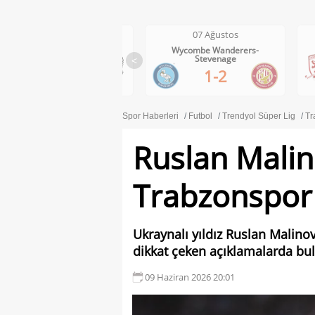
07 Ağustos
07 Ağustos
Wycombe Wanderers-
Middlesbrough-Wrexham
Stevenage
<
1-0
1-2
Spor Haberleri
Futbol
Trendyol Süper Lig
Tr
Ruslan Malin
Trabzonspor i
Ukraynalı yıldız Ruslan Malinovs
dikkat çeken açıklamalarda bu
09 Haziran 2026 20:01