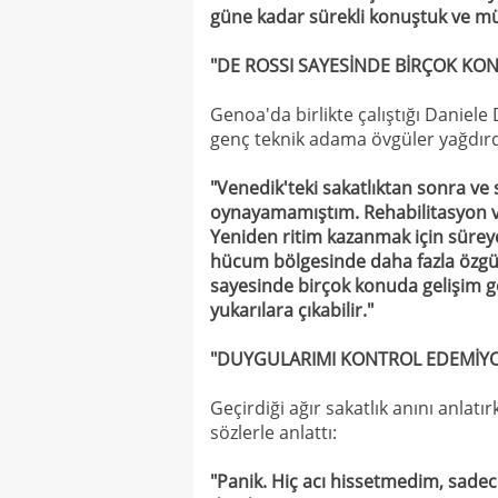
güne kadar sürekli konuştuk ve mük
"DE ROSSI SAYESİNDE BİRÇOK KO
Genoa'da birlikte çalıştığı Daniel
genç teknik adama övgüler yağdırd
"Venedik'teki sakatlıktan sonra v
oynayamamıştım. Rehabilitasyon ve 
Yeniden ritim kazanmak için sürey
hücum bölgesinde daha fazla özgü
sayesinde birçok konuda gelişim 
yukarılara çıkabilir."
"DUYGULARIMI KONTROL EDEMİ
Geçirdiği ağır sakatlık anını anlat
sözlerle anlattı:
"Panik. Hiç acı hissetmedim, sadece 