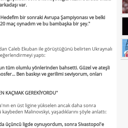
arkadaşı var.
17
Hedefim bir sonraki Avrupa Şampiyonası ve belki
17
k 20 maç oynadım ve bu bambaşka bir şey."
17
100 
17
17
Ball
dan Caleb Ekuban ile görüştüğünü belirten Ukraynalı
eğerlendirmeyi yaptı:
17
Emre
17
 tüm olumlu yönlerinden bahsetti. Güzel ve ateşli
İki 
sfer... Ben baskıyı ve gerilimi seviyorum, onları
17
17
etti
DEN KAÇMAK GEREKİYORDU"
17
spor
a'nın en üst ligine yükselen ancak daha sonra
16
Köyb
aybeden Malinovskyi, yaşadıklarını şöyle anlattı:
16
Ivan
da üçüncü ligde oynuyordum, sonra Sivastopol'e
16
Dahl