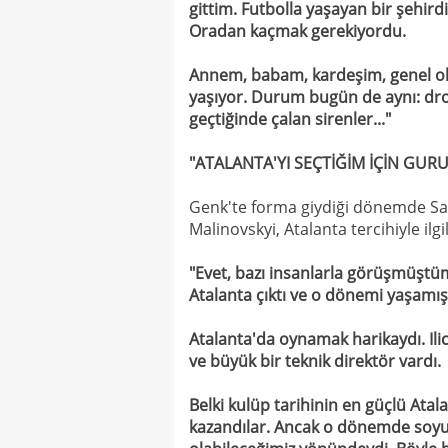
gittim. Futbolla yaşayan bir şehird
Oradan kaçmak gerekiyordu.
Annem, babam, kardeşim, genel ol
yaşıyor. Durum bugün de aynı: dron
geçtiğinde çalan sirenler..."
"ATALANTA'YI SEÇTİĞİM İÇİN GU
Genk'te forma giydiği dönemde Sam
Malinovskyi, Atalanta tercihiyle ilgil
"Evet, bazı insanlarla görüşmüştü
Atalanta çıktı ve o dönemi yaşam
Atalanta'da oynamak harikaydı. Ili
ve büyük bir teknik direktör vardı.
Belki kulüp tarihinin en güçlü Atal
kazandılar. Ancak o dönemde soyu