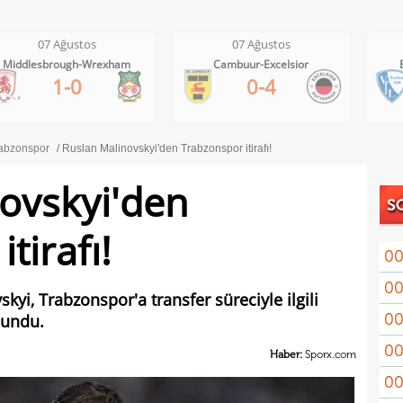
07 Ağustos
07 Ağustos
Cambuur-Excelsior
Bochum-Hertha Berlin
0-4
0-1
abzonspor
Ruslan Malinovskyi'den Trabzonspor itirafı!
ovskyi'den
S
tirafı!
00
00
Coşk
kyi, Trabzonspor'a transfer süreciyle ilgili
00
lundu.
"Fib
00
Arau
Haber:
Sporx.com
00
kon