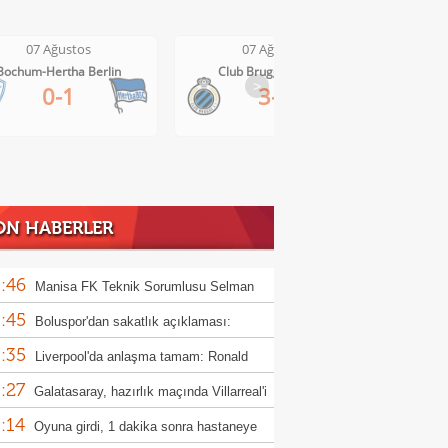
07 Ağustos
07 Ağustos
Club Brugge-Kortrijk
Altach-WSG Tirol
>
3-0
3-1
ON HABERLER
:46
Manisa FK Teknik Sorumlusu Selman
:45
un'dan galibiyet yorumu
Boluspor'dan sakatlık açıklaması:
:35
ula kemiği kırıldı"
Liverpool'da anlaşma tamam: Ronald
:27
jo
Galatasaray, hazırlık maçında Villarreal'i
:14
uk edecek
Oyuna girdi, 1 dakika sonra hastaneye