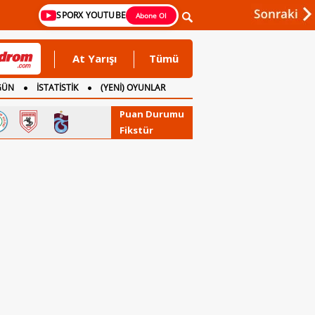
SPORX YOUTUBE
Abone Ol
At Yarışı
Tümü
GÜN
İSTATİSTİK
(YENİ) OYUNLAR
Puan Durumu
Fikstür