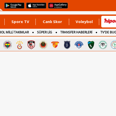
Sporx TV
Canlı Skor
Voleybol
OL MİLLİ TAKIMLAR
SÜPER LİG
TRANSFER HABERLERİ
TV'DE BU