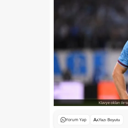
Klavye okları ile 
Yorum Yap
Yazı Boyutu