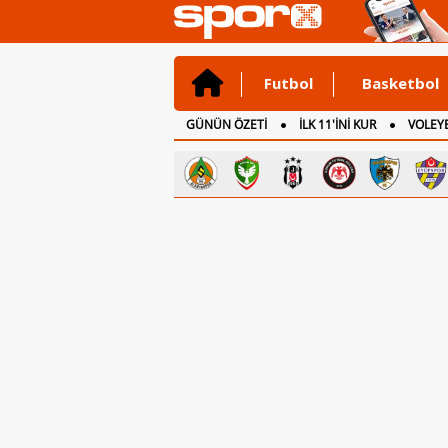
Futbol
Basketbol
GÜNÜN ÖZETİ
İLK 11'İNİ KUR
VOLEYB
CANLI ANLATIM
İNGİLTERE