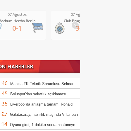
07 Ağustos
07 Ağustos
Bochum-Hertha Berlin
Club Brugge-Kortrijk
>
0-1
3-0
ON HABERLER
:46
Manisa FK Teknik Sorumlusu Selman
:45
un'dan galibiyet yorumu
Boluspor'dan sakatlık açıklaması:
:35
ula kemiği kırıldı"
Liverpool'da anlaşma tamam: Ronald
:27
jo
Galatasaray, hazırlık maçında Villarreal'i
:14
uk edecek
Oyuna girdi, 1 dakika sonra hastaneye