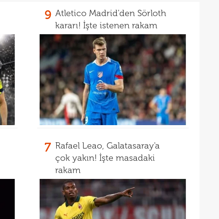
9
Atletico Madrid'den Sörloth
16
kon
kararı! İşte istenen rakam
16
deği
16
maaş
16
16
yala
16
Rak
16
için 
16
Çeky
7
Rafael Leao, Galatasaray'a
16
Erok
çok yakın! İşte masadaki
rakam
16
şamp
16
12. 
16
Şamp