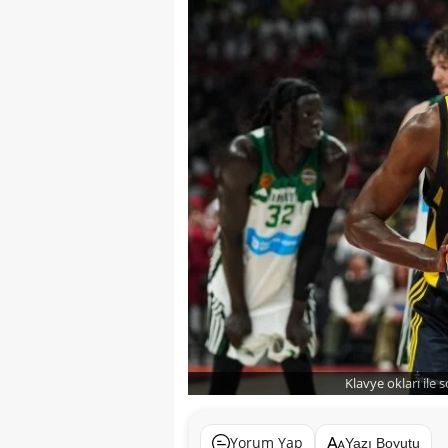
Klavye okları ile 
Yorum Yap
Yazı Boyutu