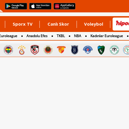
Sporx TV
Canlı Skor
Voleybol
Euroleague
Anadolu Efes
TKBL
NBA
Kadınlar Euroleague