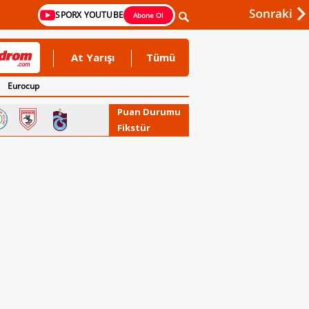
SPORX YOUTUBE
Abone Ol
At Yarışı
Tümü
Eurocup
Puan Durumu
Fikstür