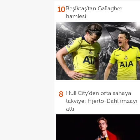
10
Beşiktaş'tan Gallagher
hamlesi
8
Hull City'den orta sahaya
takviye: Hjerto-Dahl imzayı
attı