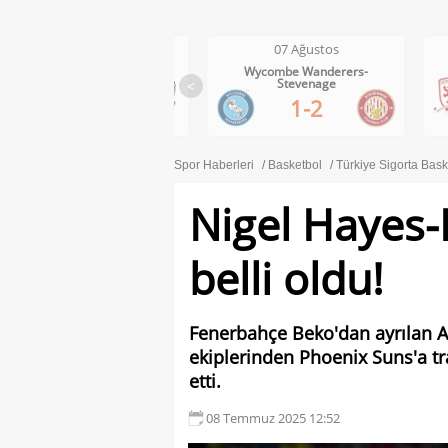
07 Ağustos
07 Ağustos
Wolves-Port Vale
Wycombe Wanderers-
Stevenage
<
3-0
1-2
Spor Haberleri
Basketbol
Türkiye Sigorta Bask
Nigel Hayes-D
belli oldu!
Fenerbahçe Beko'dan ayrılan A
ekiplerinden Phoenix Suns'a tra
etti.
08 Temmuz 2025 12:52