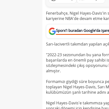
Fenerbahçe, Nigel Hayes-Davis'in 
kariyerine NBA'de devam etme karar
Sporx’i buradan Google’da işaret
Sarı-lacivertli takımdan yapılan aç
"2022-23 sezonundan bu yana forma
başarılarda en önemli pay sahibi i
sözleşmesindeki çıkış opsiyonunu 
almıştır.
Formamızı giydiği süre boyunca per
toplayan Nigel Hayes-Davis, Sarı M
kulübümüzün şanlı tarihine adını al
Nigel Hayes-Davis'e takımımıza yapt
sonraki dönemi için kendisine başar