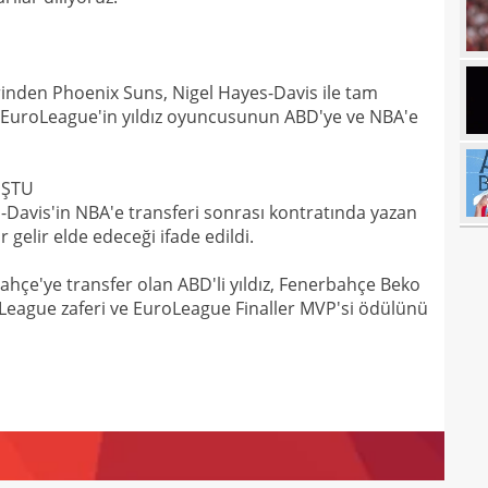
17
17
inden Phoenix Suns, Nigel Hayes-Davis ile tam
17
100 
dı. EuroLeague'in yıldız oyuncusunun ABD'ye ve NBA'e
17
17
Ball
UŞTU
Davis'in NBA'e transferi sonrası kontratında yazan
17
Emre
gelir elde edeceği ifade edildi.
17
İki 
hçe'ye transfer olan ABD'li yıldız, Fenerbahçe Beko
17
roLeague zaferi ve EuroLeague Finaller MVP'si ödülünü
17
etti
17
spor
16
Köyb
16
Ivan
16
Dahl