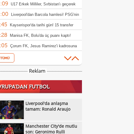
:09
rıldı
U17 Erkek Milliler, Sırbistan'ı geçerek
:00
le yükseldi!
Liverpool'dan Barcola hamlesi! PSG'nin
:45
bi dudak uçuklattı
Kayserispor'da tarihi gün! 15 transfer
:28
en!
Manisa FK, Bolu'da üç puanı kaptı!
:05
Çorum FK, Jesus Ramirez'i kadrosuna
:52
!
Fisnik Asllani'nin Leipzig'e transferi son
:52
 iptal oldu!
Erzurumspor, Ebosele ile anlaştı!
Reklam
:31
Metehan Altunbaş, Kocaelispor'da
VRUPA'DAN FUTBOL
:49
Fenerbahçe'ye müjdeli haber: Romelu
:29
aku
Filenin Sultanları, Fransa'yı yine devirdi!
Liverpool'da anlaşma
:13
tamam: Ronald Araujo
Manchester City'de mutlu son: Geronimo
:09
Kıvanç Taşyaran ve Buğra Ünal, Avrupa
Manchester City'de mutlu
:42
iyonası'nda finale yükseldi
Altay, Tuna Üzümcü ile topbaşı yaptı
son: Geronimo Rulli