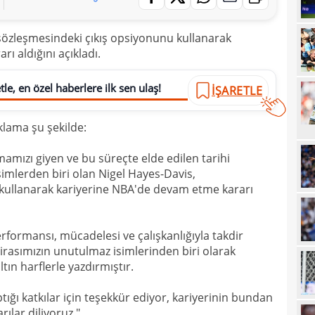
20
sözleşmesindeki çıkış opsiyonunu kullanarak
20
Ilıc
ı aldığını açıkladı.
20
19
le, en özel haberlere ilk sen ulaş!
İŞARETLE
19
Inte
ıklama şu şekilde:
19
kattı
mızı giyen ve bu süreçte elde edilen tarihi
19
Süe
simlerden biri olan Nigel Hayes-Davis,
19
tekli
kullanarak kariyerine NBA'de devam etme kararı
19
18
formansı, mücadelesi ve çalışkanlığıyla takdir
Unit
irasımızın unutulmaz isimlerinden biri olarak
18
oyun
tın harflerle yazdırmıştır.
18
İsve
ığı katkılar için teşekkür ediyor, kariyerinin bundan
18
ılar diliyoruz."