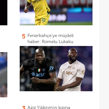
16
müjd
16
Tayl
15
pist
15
kadr
5
Fenerbahçe'ye müjdeli
haber: Romelu Lukaku
3
Aziz Yıldırım'ın kızına