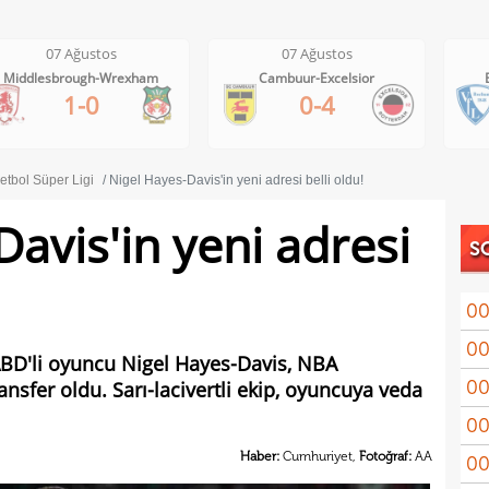
07 Ağustos
07 Ağustos
Middlesbrough-Wrexham
Cambuur-Excelsior
1-0
0-4
etbol Süper Ligi
Nigel Hayes-Davis'in yeni adresi belli oldu!
avis'in yeni adresi
S
00
00
Coşk
BD'li oyuncu Nigel Hayes-Davis, NBA
00
nsfer oldu. Sarı-lacivertli ekip, oyuncuya veda
"Fib
00
Arau
Haber:
Cumhuriyet,
Fotoğraf:
AA
00
kon