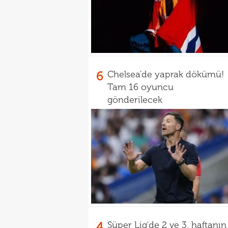
6
Chelsea'de yaprak dökümü!
Tam 16 oyuncu
gönderilecek
4
Süper Lig'de 2 ve 3. haftanın