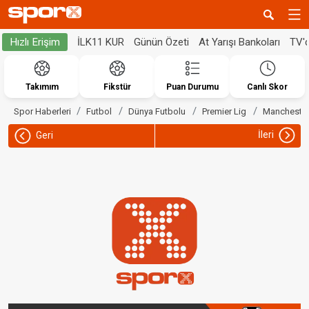
İLK11 KUR
Günün Özeti
At Yarışı Bankoları
TV'
Hızlı Erişim
Takımım
Fikstür
Puan Durumu
Canlı Skor
Spor Haberleri
Futbol
Dünya Futbolu
Premier Lig
Manchester
İleri
Geri