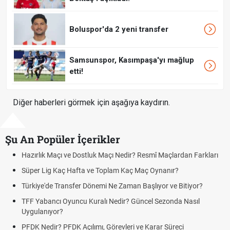
Boluspor'da 2 yeni transfer
Samsunspor, Kasımpaşa'yı mağlup
etti!
Diğer haberleri görmek için aşağıya kaydırın.
Şu An Popüler İçerikler
zırlık Maçı ve Dostluk Maçı Nedir? Resmî Maçlardan Farkları
Puan
üper Lig Kaç Hafta ve Toplam Kaç Maç Oynanır?
Skor
rkiye'de Transfer Dönemi Ne Zaman Başlıyor ve Bitiyor?
Futbo
F Yabancı Oyuncu Kuralı Nedir? Güncel Sezonda Nasıl
Depla
ygulanıyor?
Uygu
DK Nedir? PFDK Açılımı, Görevleri ve Karar Süreci
DGS 