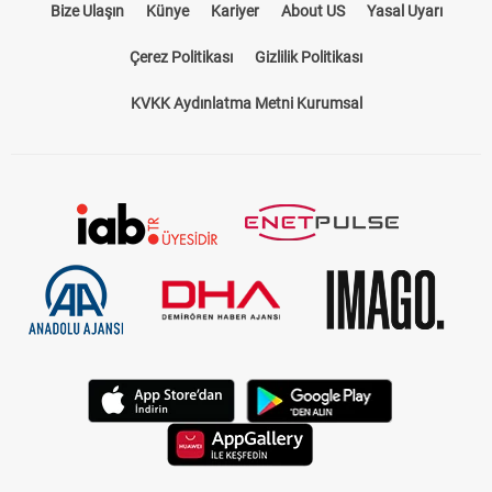
Bize Ulaşın
Künye
Kariyer
About US
Yasal Uyarı
Çerez Politikası
Gizlilik Politikası
KVKK Aydınlatma Metni Kurumsal