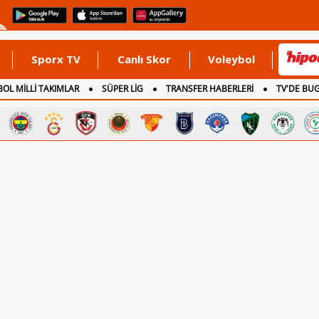
Sporx TV
Canlı Skor
Voleybol
OL MİLLİ TAKIMLAR
SÜPER LİG
TRANSFER HABERLERİ
TV'DE BU