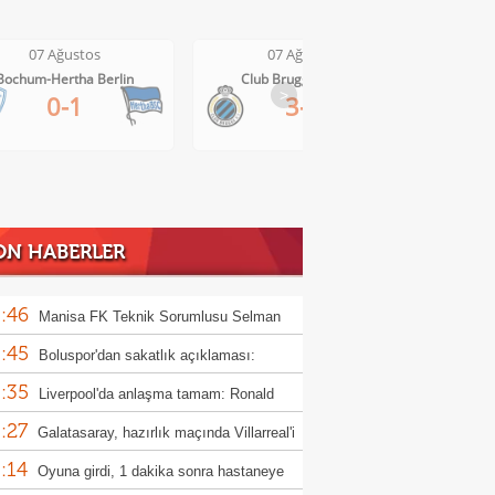
07 Ağustos
07 Ağustos
Bochum-Hertha Berlin
Club Brugge-Kortrijk
>
0-1
3-0
ON HABERLER
:46
Manisa FK Teknik Sorumlusu Selman
:45
un'dan galibiyet yorumu
Boluspor'dan sakatlık açıklaması:
:35
ula kemiği kırıldı"
Liverpool'da anlaşma tamam: Ronald
:27
jo
Galatasaray, hazırlık maçında Villarreal'i
:14
uk edecek
Oyuna girdi, 1 dakika sonra hastaneye