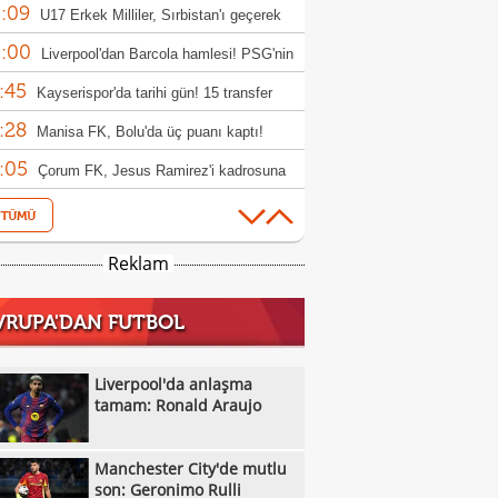
:09
rıldı
U17 Erkek Milliler, Sırbistan'ı geçerek
:00
le yükseldi!
Liverpool'dan Barcola hamlesi! PSG'nin
:45
bi dudak uçuklattı
Kayserispor'da tarihi gün! 15 transfer
:28
en!
Manisa FK, Bolu'da üç puanı kaptı!
:05
Çorum FK, Jesus Ramirez'i kadrosuna
:52
!
Fisnik Asllani'nin Leipzig'e transferi son
:52
 iptal oldu!
Erzurumspor, Ebosele ile anlaştı!
Reklam
:31
Metehan Altunbaş, Kocaelispor'da
VRUPA'DAN FUTBOL
:49
Fenerbahçe'ye müjdeli haber: Romelu
:29
aku
Filenin Sultanları, Fransa'yı yine devirdi!
Liverpool'da anlaşma
:13
tamam: Ronald Araujo
Manchester City'de mutlu son: Geronimo
:09
Kıvanç Taşyaran ve Buğra Ünal, Avrupa
Manchester City'de mutlu
:42
iyonası'nda finale yükseldi
Altay, Tuna Üzümcü ile topbaşı yaptı
son: Geronimo Rulli