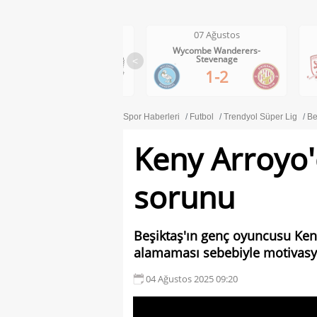
07 Ağustos
07 Ağustos
Wolves-Port Vale
Wycombe Wanderers-
Stevenage
<
3-0
1-2
Spor Haberleri
Futbol
Trendyol Süper Lig
Be
Keny Arroyo
sorunu
Beşiktaş'ın genç oyuncusu Keny 
alamaması sebebiyle motivasyo
04 Ağustos 2025 09:20