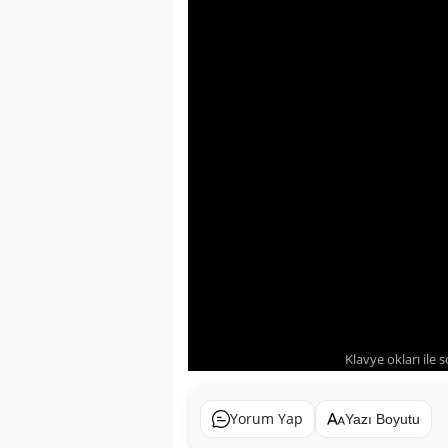
Klavye okları ile 
Yorum Yap
Yazı Boyutu