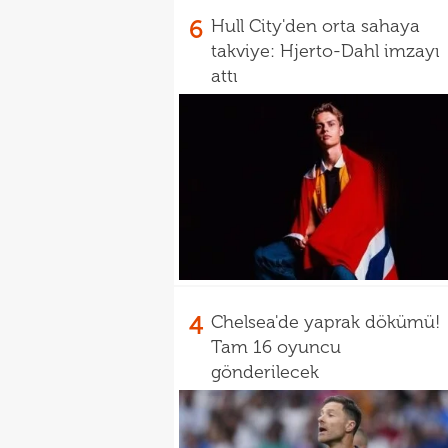
6
Hull City'den orta sahaya
takviye: Hjerto-Dahl imzayı
attı
4
Chelsea'de yaprak dökümü!
Tam 16 oyuncu
gönderilecek