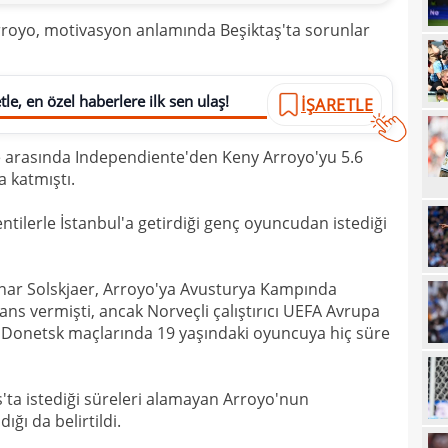
20
royo, motivasyon anlamında Beşiktaş'ta sorunlar
20
Ilıc
20
le, en özel haberlere ilk sen ulaş!
İŞARETLE
19
e arasında Independiente'den Keny Arroyo'yu 5.6
19
Inte
 katmıştı.
19
kattı
ntilerle İstanbul'a getirdiği genç oyuncudan istediği
19
Süe
19
tekli
nar Solskjaer, Arroyo'ya Avusturya Kampında
19
ans vermişti, ancak Norveçli çalıştırıcı UEFA Avrupa
r Donetsk maçlarında 19 yaşındaki oyuncuya hiç süre
18
Unit
18
oyun
'ta istediği süreleri alamayan Arroyo'nun
18
İsve
ı da belirtildi.
18