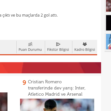
17
çıktı ve bu maçlarda 2 gol attı.
17
17
100 
17
17
Ball
Puan Durumu
Fikstür Bilgisi
Kadro Bilgisi
17
Emre
17
İki 
17
17
etti
9
Cristian Romero
17
spor
transferinde dev yarış: Inter,
16
Atletico Madrid ve Arsenal
Köyb
16
Ivan
16
Dahl