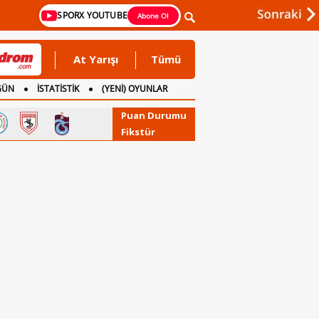
SPORX YOUTUBE
Abone Ol
At Yarışı
Tümü
GÜN
İSTATİSTİK
(YENİ) OYUNLAR
Puan Durumu
Fikstür