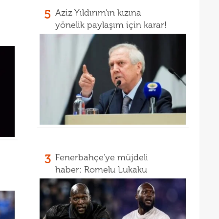
16
müjd
5
Aziz Yıldırım'ın kızına
16
Tayl
yönelik paylaşım için karar!
15
pist
15
kadr
3
Fenerbahçe'ye müjdeli
haber: Romelu Lukaku