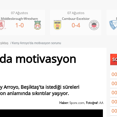
07 Ağustos
07 Ağustos
Middlesbrough-Wrexham
Cambuur-Excelsior
1-0
0-4
şiktaş
Keny Arroyo'da motivasyon sorunu
'da motivasyon
S
00
00
Coşk
Arroyo, Beşiktaş'ta istediği süreleri
00
n anlamında sıkıntılar yaşıyor.
"Fib
00
Arau
Haber:
Sporx.com,
Fotoğraf:
AA
00
kon