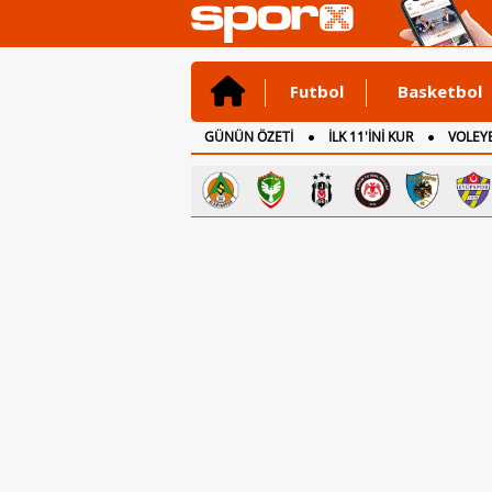
Futbol
Basketbol
GÜNÜN ÖZETİ
İLK 11'İNİ KUR
VOLEYB
CANLI ANLATIM
İNGİLTERE