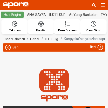
ANA SAYFA
İLK11 KUR
At Yarışı Bankoları
TV'
Hızlı Erişim
Takımım
Fikstür
Puan Durumu
Canlı Skor
Karşıyaka'nın yıldızları kapışı
Spor Haberleri
Futbol
TFF 3. Lig
İleri
Geri