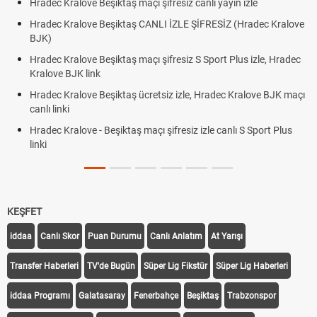
ec Kralove Beşiktaş maçı şifresiz canlı yayın izle
Hradec K
ec Kralove Beşiktaş CANLI İZLE ŞİFRESİZ (Hradec Kralove
Hradec 
)
BJK lin
ec Kralove Beşiktaş maçı şifresiz S Sport Plus izle, Hradec
Trivela 
ove BJK link
Röveşat
ec Kralove Beşiktaş ücretsiz izle, Hradec Kralove BJK maçı
Plonjon
 linki
ec Kralove - Beşiktaş maçı şifresiz izle canlı S Sport Plus
KEŞFET
iddaa
Canlı Skor
Puan Durumu
Canlı Anlatım
At Yarışı
Transfer Haberleri
TV'de Bugün
Süper Lig Fikstür
Süper Lig Haberleri
iddaa Programı
Galatasaray
Fenerbahçe
Beşiktaş
Trabzonspor