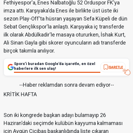
Fethiyespor'a, Enes Nalbatoğlu 52 Orduspor FK'ya
imza attı. Karşıyaka'da Enes ile birlikte üst üste iki
sezon Play-Off'ta hüsran yaşayan Sefa Küpeli de dün
Sebat Gençlikspor'la anlaştı. Karşıyaka iç transferde
ilk olarak Abdülkadir'le masaya otururken, İshak Kurt,
Ali Sinan Gayla gibi skorer oyuncuların adı transferde
birçok takımla anılıyor.
Sporx’i buradan Google’da işaretle, en özel
İŞARETLE
haberlere ilk sen ulaş!
--Haber reklamdan sonra devam ediyor--
KRİTİK HAFTA
Son iki kongrede başkan adayı bulamayıp 26
Haziran'daki seçimde kulübün kayyuma kalmaması
için Aygün Cicibaş başkanlığında liste çıkaran