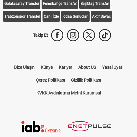
Galatasaray Transfer
Fenerbahçe Transfer
Beşiktaş Transfer
Trabzonspor Transfer
Canlı İzle
iddaa Sonuçları
Aktif Sayaç
Takip Et
Bize Ulaşın
Künye
Kariyer
About US
Yasal Uyarı
Çerez Politikası
Gizlilik Politikası
KVKK Aydınlatma Metni Kurumsal