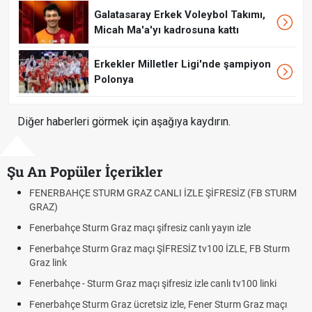
Galatasaray Erkek Voleybol Takımı,
Micah Ma'a'yı kadrosuna kattı
Erkekler Milletler Ligi'nde şampiyon
Polonya
Diğer haberleri görmek için aşağıya kaydırın.
Şu An Popüler İçerikler
HÇE STURM GRAZ CANLI İZLE ŞİFRESİZ (FB STURM
Fındık Fiyatı
Oldu mu?
e Sturm Graz maçı şifresiz canlı yayın izle
Altın Yüksele
Beklentiler
çe Sturm Graz maçı ŞİFRESİZ tv100 İZLE, FB Sturm
12. Yargı Pa
Dakika Geliş
e - Sturm Graz maçı şifresiz izle canlı tv100 linki
Fenerbahçe 
çe Sturm Graz ücretsiz izle, Fener Sturm Graz maçı
Rövanşı Saa