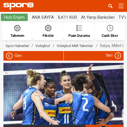
ANA SAYFA
İLK11 KUR
At Yarışı Bankoları
TV'
Hızlı Erişim
Takımım
Fikstür
Puan Durumu
Canlı Skor
İtalya, Millet L
Spor Haberleri
Voleybol
Voleybol Milli Takımlar
İleri
Geri