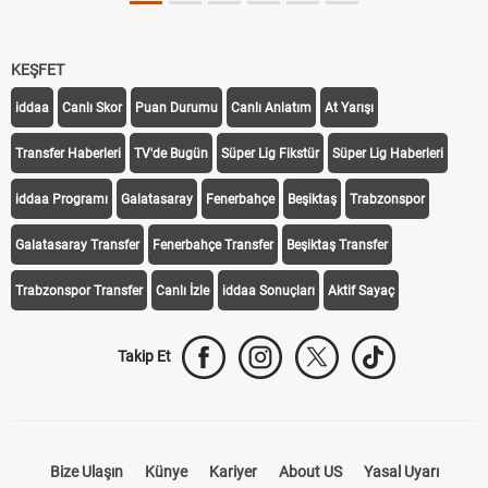
KEŞFET
iddaa
Canlı Skor
Puan Durumu
Canlı Anlatım
At Yarışı
Transfer Haberleri
TV'de Bugün
Süper Lig Fikstür
Süper Lig Haberleri
iddaa Programı
Galatasaray
Fenerbahçe
Beşiktaş
Trabzonspor
Galatasaray Transfer
Fenerbahçe Transfer
Beşiktaş Transfer
Trabzonspor Transfer
Canlı İzle
iddaa Sonuçları
Aktif Sayaç
Takip Et
Bize Ulaşın
Künye
Kariyer
About US
Yasal Uyarı