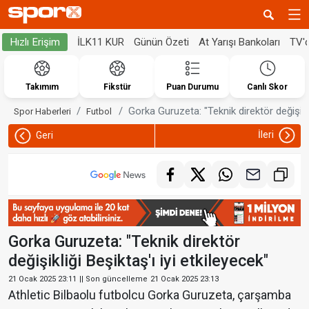
İLK11 KUR
Günün Özeti
At Yarışı Bankoları
TV'
Hızlı Erişim
Takımım
Fikstür
Puan Durumu
Canlı Skor
Gorka Guruzeta: "Teknik direktör değişikli
Spor Haberleri
Futbol
İleri
Geri
Gorka Guruzeta: "Teknik direktör
değişikliği Beşiktaş'ı iyi etkileyecek"
21 Ocak 2025 23:11
|| Son güncelleme
21 Ocak 2025 23:13
Athletic Bilbaolu futbolcu Gorka Guruzeta, çarşamba