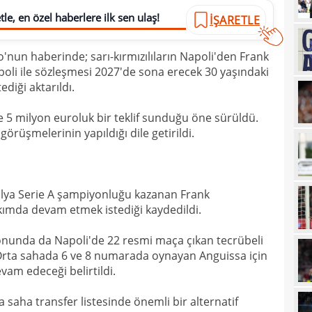
23
göm
le, en özel haberlere ilk sen ulaş!
İŞARETLE
23
gali
'nun haberinde; sarı-kırmızılıların Napoli'den Frank
22
hare
apoli ile sözleşmesi 2027'de sona erecek 30 yaşındaki
22
diği aktarıldı.
22
Folc
 5 milyon euroluk bir teklif sunduğu öne sürüldü.
örüşmelerinin yapıldığı dile getirildi.
22
kara
22
Sala
22
talya Serie A şampiyonluğu kazanan Frank
22
akımda devam etmek istediği kaydedildi.
22
tran
onunda da Napoli'de 22 resmi maça çıkan tecrübeli
ı. Orta sahada 6 ve 8 numarada oynayan Anguissa için
22
geli
vam edeceği belirtildi.
22
yor
saha transfer listesinde önemli bir alternatif
22
geçt