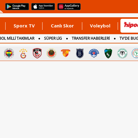
Sporx TV
Canlı Skor
Voleybol
OL MİLLİ TAKIMLAR
SÜPER LİG
TRANSFER HABERLERİ
TV'DE BU