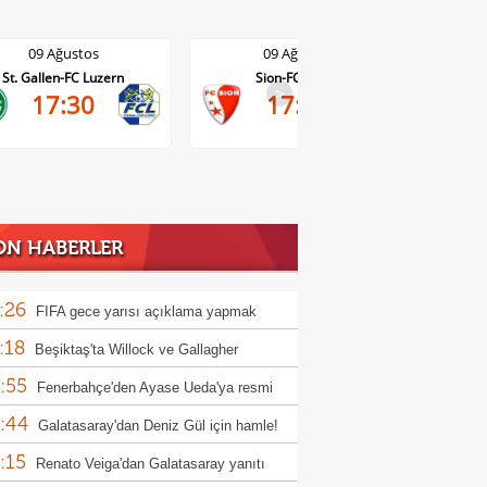
09 Ağustos
09 Ağustos
Sion-FC Vaduz
Basel-Thun
>
17:30
17:30
ON HABERLER
:26
FIFA gece yarısı açıklama yapmak
:18
nda kaldı!
Beşiktaş'ta Willock ve Gallagher
:55
sferlerinde flaş gelişme
Fenerbahçe'den Ayase Ueda'ya resmi
:44
f!
Galatasaray'dan Deniz Gül için hamle!
:15
Renato Veiga'dan Galatasaray yanıtı