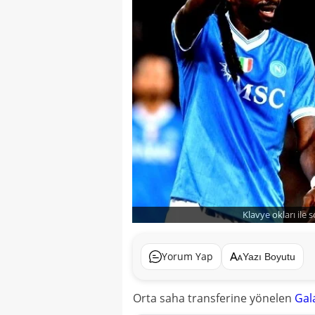
Klavye okları ile 
Yorum Yap
Yazı Boyutu
Orta saha transferine yönelen
Gal