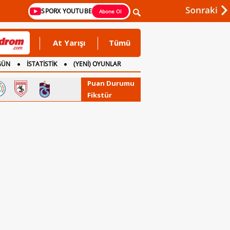
SPORX YOUTUBE
Abone Ol
At Yarışı
Tümü
GÜN
İSTATİSTİK
(YENİ) OYUNLAR
Puan Durumu
Fikstür