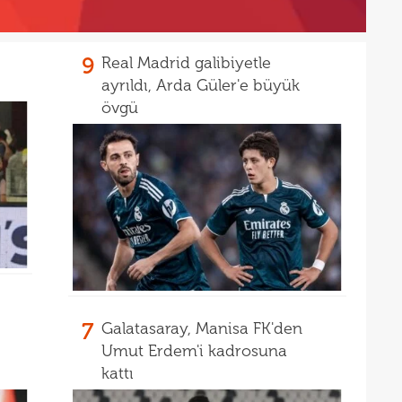
19
seçi
19
9
Real Madrid galibiyetle
İrfa
ayrıldı, Arda Güler'e büyük
18
övgü
17
mağl
17
açık
17
17
17
5 yı
16
aldı
16
kattı
7
Galatasaray, Manisa FK'den
16
trans
Umut Erdem'i kadrosuna
kattı
16
haya