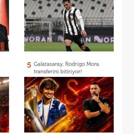
15
15
euro
15
15
görd
Bran
5
Galatasaray, Rodrigo Mora
transferini bitiriyor!