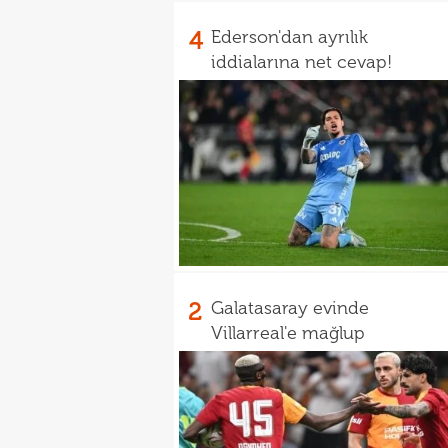
4
Ederson'dan ayrılık
iddialarına net cevap!
2
Galatasaray evinde
Villarreal'e mağlup