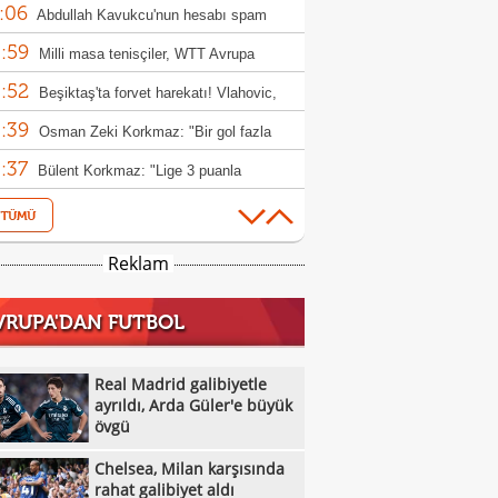
:06
Abdullah Kavukcu'nun hesabı spam
:59
ırısına uğradı!
Milli masa tenisçiler, WTT Avrupa
:52
h'e ilk turda veda etti
Beşiktaş'ta forvet harekatı! Vlahovic,
:39
s ve David
Osman Zeki Korkmaz: "Bir gol fazla
:37
k"
Bülent Korkmaz: "Lige 3 puanla
:23
amak iyiydi"
Real Madrid galibiyetle ayrıldı, Arda
:06
r'e büyük övgü
ABB FOMGET, Miracle Ofem Usani'yi
Reklam
:56
osuna kattı
BOTAŞ Kadın Basketbol Takımı 7
VRUPA'DAN FUTBOL
:51
sfer yaptı
Galatasaray taraftarından Dursun
:46
k'e transfer tepkisi!
Yunus Akgün: "5. şampiyonluğa emin
Real Madrid galibiyetle
:45
larla yürüyeceğiz"
ayrıldı, Arda Güler'e büyük
7 gollü maçta Antalyaspor,
övgü
:41
örengücü'nü yıktı
Fenerbahçe arsaVev, Şampiyonlar Ligi'ne
Chelsea, Milan karşısında
:38
 etti!
İsmail Köybaşı: "Bugün buraya kalbimi
rahat galibiyet aldı