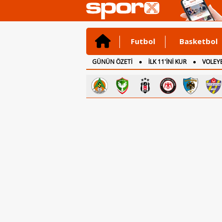
Futbol
Basketbol
GÜNÜN ÖZETİ
İLK 11'İNİ KUR
VOLEYB
CANLI ANLATIM
İNGİLTERE