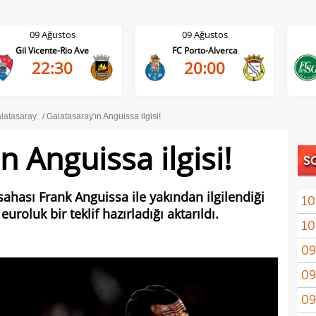
09 Ağustos
09 Ağustos
FC Porto-Alverca
St. Gallen-FC Luzern
20:00
17:30
latasaray
Galatasaray'ın Anguissa ilgisi!
n Anguissa ilgisi!
S
sahası Frank Anguissa ile yakından ilgilendiği
10
uroluk bir teklif hazırladığı aktarıldı.
10
zoru
09
tran
09
tekli
09