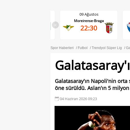
09 Ağustos
09 Ağustos
Moreirense-Braga
Gil Vicente-Rio Ave
<
22:30
22:30
Spor Haberleri
Futbol
Trendyol Süper Lig
Ga
Galatasaray'ı
Galatasaray'ın Napoli'nin orta 
öne sürüldü. Aslan'ın 5 milyon e
04 Haziran 2026 09:23