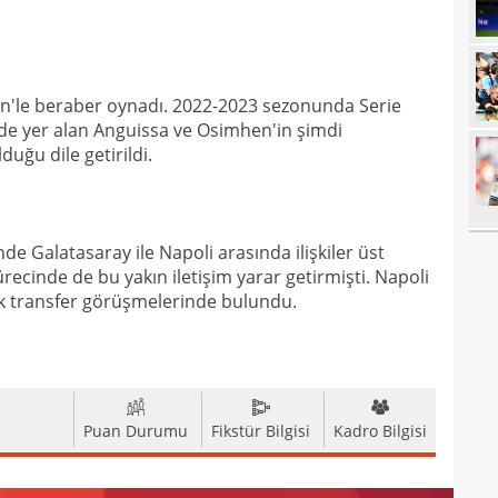
20
üzün
20
ediy
n'le beraber oynadı. 2022-2023 sezonunda Serie
20
Band
de yer alan Anguissa ve Osimhen'in şimdi
20
Oyu
uğu dile getirildi.
20
20
spri
de Galatasaray ile Napoli arasında ilişkiler üst
20
bera
ürecinde de bu yakın iletişim yarar getirmişti. Napoli
ık transfer görüşmelerinde bulundu.
19
kayb
19
bitir
19
kattı
19
Puan Durumu
Fikstür Bilgisi
Kadro Bilgisi
19
şamp
19