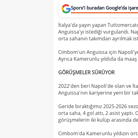
Sporx’i buradan Google’da işaret
İtalya'da yayın yapan Tuttomercato
Anguissa'yı istediği vurgulandı. N
orta sahanın takımdan ayrılmak iste
Cimbom'un Anguissa için Napoli'ye
Ayrıca Kamerunlu yıldızla da maaş g
GÖRÜŞMELER SÜRÜYOR
2022'den beri Napoli'de olan ve İ
Anguissa'nın kariyerine yeni bir t
Geride bıraktığımız 2025-2026 sez
orta saha, 4 gol attı, 2 asist yapt
görüşmelerin iki kulüp arasında de
Cimbom'da Kamerunlu yıldızın orta 