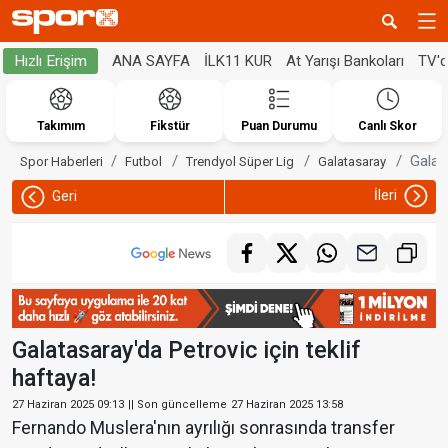
ANA SAYFA
İLK11 KUR
At Yarışı Bankoları
TV'
Hızlı Erişim
Takımım
Fikstür
Puan Durumu
Canlı Skor
Galata
Spor Haberleri
Futbol
Trendyol Süper Lig
Galatasaray
İleri
Geri
Galatasaray'da Petrovic için teklif
haftaya!
27 Haziran 2025 09:13
|| Son güncelleme
27 Haziran 2025 13:58
Fernando Muslera'nın ayrılığı sonrasında transfer