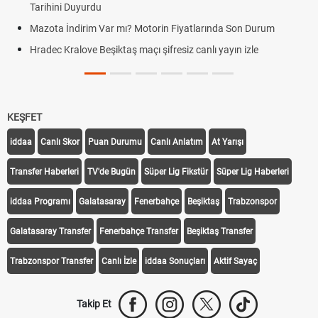
Tarihini Duyurdu
Mazota İndirim Var mı? Motorin Fiyatlarında Son Durum
Hradec Kralove Beşiktaş maçı şifresiz canlı yayın izle
KEŞFET
iddaa
Canlı Skor
Puan Durumu
Canlı Anlatım
At Yarışı
Transfer Haberleri
TV'de Bugün
Süper Lig Fikstür
Süper Lig Haberleri
iddaa Programı
Galatasaray
Fenerbahçe
Beşiktaş
Trabzonspor
Galatasaray Transfer
Fenerbahçe Transfer
Beşiktaş Transfer
Trabzonspor Transfer
Canlı İzle
iddaa Sonuçları
Aktif Sayaç
Takip Et