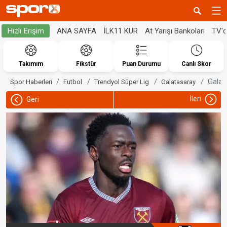
ANA SAYFA
İLK11 KUR
At Yarışı Bankoları
TV'
Hızlı Erişim
Takımım
Fikstür
Puan Durumu
Canlı Skor
Galat
Spor Haberleri
Futbol
Trendyol Süper Lig
Galatasaray
İleri
Geri