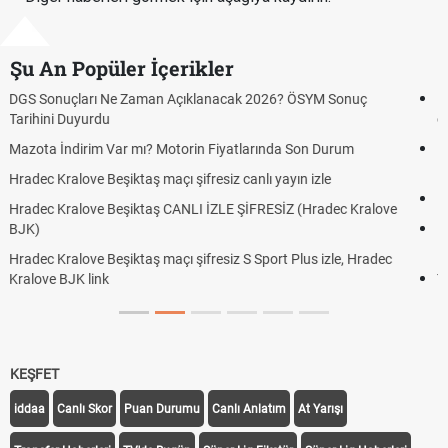
Şu An Popüler İçerikler
Hradec Kralove Beşiktaş ücretsiz izle, Hradec Kralove BJK maçı
canlı linki
Hradec Kralove - Beşiktaş maçı şifresiz izle canlı S Sport Plus
linki
Hradec Kralove - Beşiktaş maçı şifresiz izle canlı tv100 linki
e
Hradec Kralove Beşiktaş maçı şifresiz tv100 izle, Hradec Kralove
BJK link
Trivela Nedir? Trivela Vuruşu Nasıl Yapılır?
KEŞFET
iddaa
Canlı Skor
Puan Durumu
Canlı Anlatım
At Yarışı