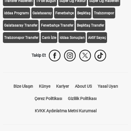
Transfer Haberleri
TV'de Bugün
Süper Lig Fikstür
Süper Lig Haberleri
iddaa Programı
Galatasaray
Fenerbahçe
Beşiktaş
Trabzonspor
Galatasaray Transfer
Fenerbahçe Transfer
Beşiktaş Transfer
Trabzonspor Transfer
Canlı İzle
iddaa Sonuçları
Aktif Sayaç
Takip Et
Bize Ulaşın
Künye
Kariyer
About US
Yasal Uyarı
Çerez Politikası
Gizlilik Politikası
KVKK Aydınlatma Metni Kurumsal