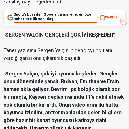
karşılaşmayı değerlendirdi.
Sporx’i buradan Google’da işaretle, en özel
İŞARETLE
haberlere ilk sen ulaş!
"SERGEN YALÇIN GENÇLERİ ÇOK İYİ KEŞFEDER"
Taner yazısına Sergen Yalçın'ın genç oyunculara
verdiği şansı öne çıkararak başladı:
"Sergen Yalçın, çok iyi oyuncu keşfeder. Gençler
onun döneminde şanslı. Rıdvan, Emirhan ve Ersin
hemen akla geliyor. Devrim'i psikolojik olarak zor
bir maçta, Kayseri deplasmanında 11'e dahil etmek
çok olumlu bir karardı. Onun videolarını iki hafta
boyunca izledim, antrenmanlardan gelen bilgilere
göre hazır bir kanat oyuncusu kadroya dahil
edilecekti. Umarım süreklilik kazanır."