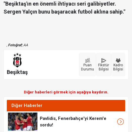
"Beşiktaş'ın en önemli ihtiyacı seri galibiyetler.
Sergen Yalçın bunu başaracak futbol aklına sahip."
,
Fotoğraf;
AA
Puan
Fikstür
Kadro
Durumu
Bilgisi
Bilgisi
Beşiktaş
Diğer haberleri görmek için aşağıya kaydırın.
Diğer Haberler
Pavlidis, Fenerbahçe'yi Kerem'e
sordu!