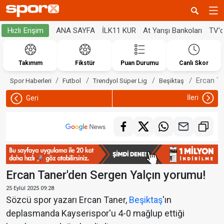
ANA SAYFA
İLK11 KUR
At Yarışı Bankoları
TV'
Hızlı Erişim
Takımım
Fikstür
Puan Durumu
Canlı Skor
Ercan Ta
Spor Haberleri
Futbol
Trendyol Süper Lig
Beşiktaş
İleri
Geri
Ercan Taner'den Sergen Yalçın yorumu!
25 Eylül 2025 09:28
Sözcü spor yazarı Ercan Taner,
Beşiktaş
'ın
deplasmanda Kayserispor'u 4-0 mağlup ettiği