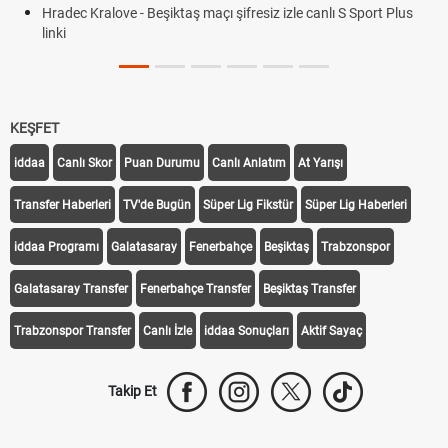
Hradec Kralove - Beşiktaş maçı şifresiz izle canlı S Sport Plus
linki
KEŞFET
iddaa
Canlı Skor
Puan Durumu
Canlı Anlatım
At Yarışı
Transfer Haberleri
TV'de Bugün
Süper Lig Fikstür
Süper Lig Haberleri
iddaa Programı
Galatasaray
Fenerbahçe
Beşiktaş
Trabzonspor
Galatasaray Transfer
Fenerbahçe Transfer
Beşiktaş Transfer
Trabzonspor Transfer
Canlı İzle
iddaa Sonuçları
Aktif Sayaç
Takip Et