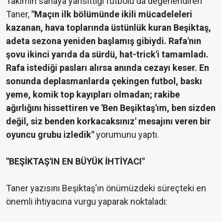
Takımın sahaya yansıttığı futbolu da değerlendiren
Taner,
"Maçın ilk bölümünde ikili mücadeleleri
kazanan, hava toplarında üstünlük kuran Beşiktaş,
adeta sezona yeniden başlamış gibiydi. Rafa'nın
şovu ikinci yarıda da sürdü, hat-trick'i tamamladı.
Rafa istediği pasları alırsa anında cezayı keser. En
sonunda deplasmanlarda çekingen futbol, baskı
yeme, komik top kayıpları olmadan; rakibe
ağırlığını hissettiren ve 'Ben Beşiktaş'ım, ben sizden
değil, siz benden korkacaksınız' mesajını veren bir
oyuncu grubu izledik"
yorumunu yaptı.
"BEŞİKTAŞ'IN EN BÜYÜK İHTİYACI"
Taner yazısını Beşiktaş'ın önümüzdeki süreçteki en
önemli ihtiyacına vurgu yaparak noktaladı: