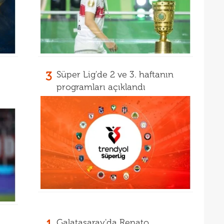
16
müjd
16
Tayl
15
pist
15
kadr
3
Süper Lig'de 2 ve 3. haftanın
programları açıklandı
Galatasaray'da Renato