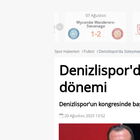
07 Ağustos
07 Ağustos
Wycombe Wanderers-
Middlesbrough-Wrexham
Stevenage
<
1-0
1-2
Spor Haberleri
Futbol
Denizlispor'da Süleyma
Denizlispor'
dönemi
Denizlispor'un kongresinde ba
20 Ağustos 2025 13:52