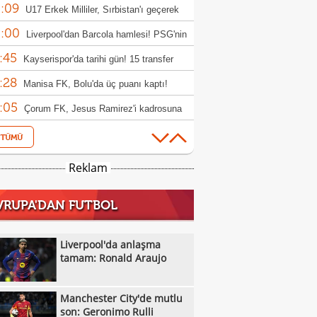
:09
rıldı
U17 Erkek Milliler, Sırbistan'ı geçerek
:00
le yükseldi!
Liverpool'dan Barcola hamlesi! PSG'nin
:45
bi dudak uçuklattı
Kayserispor'da tarihi gün! 15 transfer
:28
en!
Manisa FK, Bolu'da üç puanı kaptı!
:05
Çorum FK, Jesus Ramirez'i kadrosuna
:52
!
Fisnik Asllani'nin Leipzig'e transferi son
:52
 iptal oldu!
Erzurumspor, Ebosele ile anlaştı!
Reklam
:31
Metehan Altunbaş, Kocaelispor'da
VRUPA'DAN FUTBOL
:49
Fenerbahçe'ye müjdeli haber: Romelu
:29
aku
Filenin Sultanları, Fransa'yı yine devirdi!
Liverpool'da anlaşma
:13
tamam: Ronald Araujo
Manchester City'de mutlu son: Geronimo
:09
Kıvanç Taşyaran ve Buğra Ünal, Avrupa
Manchester City'de mutlu
:42
iyonası'nda finale yükseldi
Altay, Tuna Üzümcü ile topbaşı yaptı
son: Geronimo Rulli