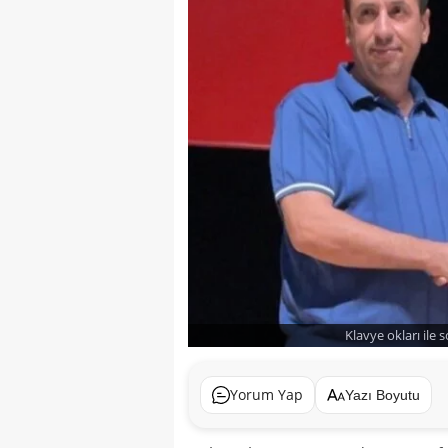
Klavye okları ile 
Yorum Yap
Yazı Boyutu