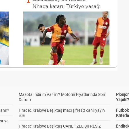
1
Nhaga kararı: Türkiye yasağı
Mazota İndirim Var mı? Motorin Fiyatlarında Son
Plonjon
Durum
Yapılır
anır?
Hradec Kralove Beşiktaş maçı şifresiz canlı yayın
Futbold
izle
Kriterle
or ve
Hradec Kralove Beşiktaş CANLI İZLE ŞİFRESİZ
Endire