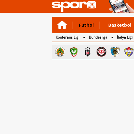
Futbol
Basketbol
Konferans Ligi
Bundesliga
İtalya Ligi
2. Lig
3. Lig