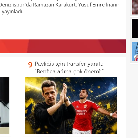
 Denizlispor'da Ramazan Karakurt, Yusuf Emre İnanır
17
yayınladı.
17
17
100 
17
17
Ball
17
Emre
9
Pavlidis için transfer yanıtı:
"Benfica adına çok önemli"
17
İki 
17
17
etti
17
spor
16
Köyb
16
Ivan
16
Dahl