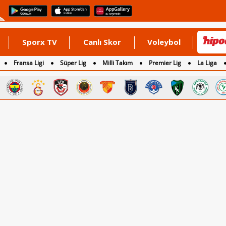
Sporx TV
Canlı Skor
Voleybol
Fransa Ligi
Süper Lig
Milli Takım
Premier Lig
La Liga