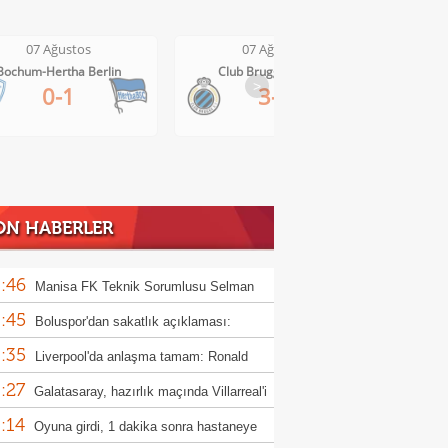
07 Ağustos
07 Ağustos
Club Brugge-Kortrijk
Altach-WSG Tirol
>
3-0
3-1
ON HABERLER
:46
Manisa FK Teknik Sorumlusu Selman
:45
un'dan galibiyet yorumu
Boluspor'dan sakatlık açıklaması:
:35
ula kemiği kırıldı"
Liverpool'da anlaşma tamam: Ronald
:27
jo
Galatasaray, hazırlık maçında Villarreal'i
:14
uk edecek
Oyuna girdi, 1 dakika sonra hastaneye