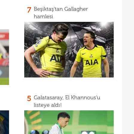
7
Beşiktaş'tan Gallagher
16
kon
hamlesi
16
deği
16
maaş
16
16
yala
16
Rak
16
için 
16
Çeky
16
Erok
5
Galatasaray, El Khannous'u
16
listeye aldı!
şamp
16
12. 
16
Şamp