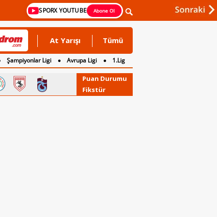
SPORX YOUTUBE
Abone Ol
At Yarışı
Tümü
Şampiyonlar Ligi
Avrupa Ligi
1.Lig
Puan Durumu
Fikstür