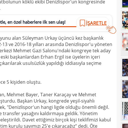
utbolunun köklü ekibi Denizlispor'un kongresinde
20
.
20
Ilıc
le, en özel haberlere ilk sen ulaş!
İŞARETLE
20
19
 oyunu alan Süleyman Urkay üçüncü kez başkanlık
13 ve 2016-18 yılları arasında Denizlispor'u yöneten
19
Inte
Merkezi Mehmet Gazi Salonu'ndaki kongreye tek aday
19
kattı
eski başkanlardan Erhan Ergil ise üyelerin içeri
çıkarılarak usulsüzlük yapıldığı iddiasıyla seçime
19
Süe
19
tekli
ece 5 kişiden oluştu.
19
rhan, Mehmet Bayer, Taner Karaçay ve Mehmet
18
Unit
şturdu. Başkan Urkay, kongrede yeşil-siyahlı
18
oyun
k, "Denizlispor'un hangi ligde olduğu önemli değil.
e transfer yasağını kaldırmaya geldik. Yönetim
18
İsve
eştirildi. Davet ettiğimiz birçok kişi teklifimizi kabul
18
im kurulu sayımızı 25'e çıkaracağız" dedi. Öte