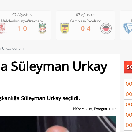
07 Ağustos
07 Ağustos
Cambuur-Excelsior
Bochum-Hertha Berlin
0-4
0-1
n Urkay dönemi
da Süleyman Urkay
S
00
00
Coşk
şkanlığa Süleyman Urkay seçildi.
00
"Fib
Haber:
DHA,
Fotoğraf:
DHA
00
Arau
00
kon