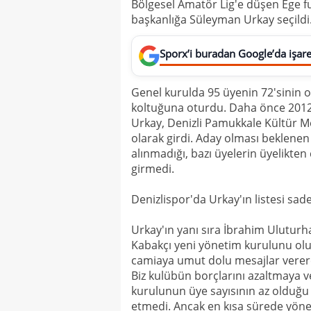
Bölgesel Amatör Lig'e düşen Ege f
başkanlığa Süleyman Urkay seçildi
Sporx’i buradan Google’da işaret
Genel kurulda 95 üyenin 72'sinin
koltuğuna oturdu. Daha önce 2012-
Urkay, Denizli Pamukkale Kültür 
olarak girdi. Aday olması beklenen 
alınmadığı, bazı üyelerin üyelikten 
girmedi.
Denizlispor'da Urkay'ın listesi sad
Urkay'ın yanı sıra İbrahim Ulutu
Kabakçı yeni yönetim kurulunu olu
camiaya umut dolu mesajlar verere
Biz kulübün borçlarını azaltmaya v
kurulunun üye sayısının az olduğu el
etmedi. Ancak en kısa sürede yönet