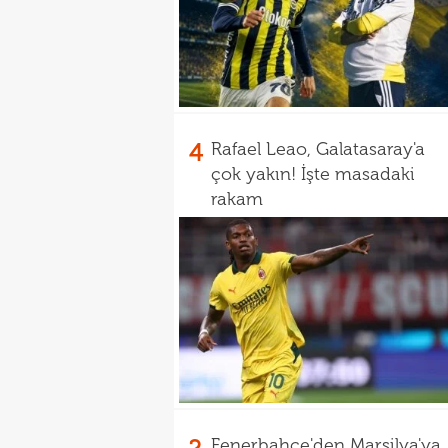
4
Rafael Leao, Galatasaray'a
çok yakın! İşte masadaki
rakam
Fenerbahçe'den Marsilya'ya