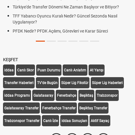
rkiye'de Transfer Dönemi Ne Zaman Başlıyor ve Bitiyor?
Futbo
F Yabancı Oyuncu Kuralı Nedir? Güncel Sezonda Nasıl
Depla
ygulanıyor?
Uygu
DK Nedir? PFDK Açılımı, Görevleri ve Karar Süreci
DGS 
Tarih
KEŞFET
iddaa
Canlı Skor
Puan Durumu
Canlı Anlatım
At Yarışı
Transfer Haberleri
TV'de Bugün
Süper Lig Fikstür
Süper Lig Haberleri
iddaa Programı
Galatasaray
Fenerbahçe
Beşiktaş
Trabzonspor
Galatasaray Transfer
Fenerbahçe Transfer
Beşiktaş Transfer
Trabzonspor Transfer
Canlı İzle
iddaa Sonuçları
Aktif Sayaç