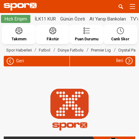
İLK11 KUR
Günün Özeti
At Yarışı Bankoları
TV'
Hızlı Erişim
Takımım
Fikstür
Puan Durumu
Canlı Skor
Spor Haberleri
Futbol
Dünya Futbolu
Premier Lig
Crystal Pal
İleri
Geri