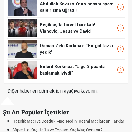
Abdullah Kavukcu'nun hesabı spam
saldırısına uğradı!
Beşiktaş'ta forvet harekatı!
Vlahovic, Jesus ve David
Osman Zeki Korkmaz: "Bir gol fazla
yedik"
Bülent Korkmaz: "Lige 3 puanla
başlamak iyiydi"
Diğer haberleri görmek için aşağıya kaydırın.
Şu An Popüler İçerikler
zırlık Maçı ve Dostluk Maçı Nedir? Resmî Maçlardan Farkları
Puan
üper Lig Kaç Hafta ve Toplam Kaç Maç Oynanır?
Skor