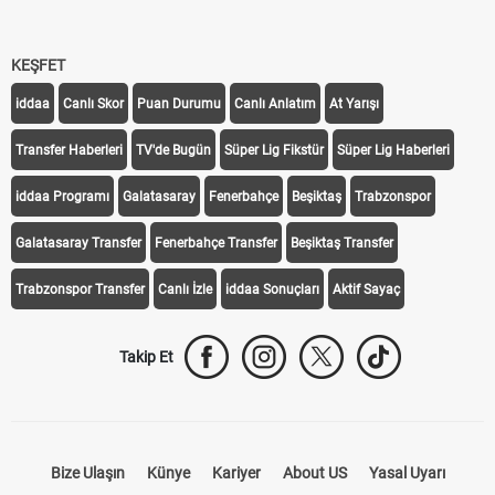
Off Tarihi Belli Oldu
KEŞFET
iddaa
Canlı Skor
Puan Durumu
Canlı Anlatım
At Yarışı
Transfer Haberleri
TV'de Bugün
Süper Lig Fikstür
Süper Lig Haberleri
iddaa Programı
Galatasaray
Fenerbahçe
Beşiktaş
Trabzonspor
Galatasaray Transfer
Fenerbahçe Transfer
Beşiktaş Transfer
Trabzonspor Transfer
Canlı İzle
iddaa Sonuçları
Aktif Sayaç
Takip Et