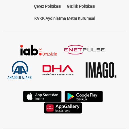
Bize Ulaşın
Künye
Kariyer
About US
Yasal Uyarı
Çerez Politikası
Gizlilik Politikası
KVKK Aydınlatma Metni Kurumsal