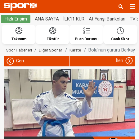
ANA SAYFA
İLK11 KUR
At Yarışı Bankoları
TV'
Hızlı Erişim
Takımım
Fikstür
Puan Durumu
Canlı Skor
Bolu'nun gururu Berkay, k
Spor Haberleri
Diğer Sporlar
Karate
İleri
Geri