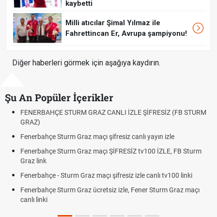
kaybetti
Milli atıcılar Şimal Yılmaz ile
Fahrettincan Er, Avrupa şampiyonu!
Diğer haberleri görmek için aşağıya kaydırın.
Şu An Popüler İçerikler
LE ŞİFRESİZ (FB STURM
Fındık Fiyatı Açıklandı mı? 2026 TMO Fındı
Oldu mu?
nlı yayın izle
Altın Yükselecek mi, Yükselir mi? Altın Fiya
Beklentiler
Z tv100 İZLE, FB Sturm
12. Yargı Paketi Resmî Gazete'de Yayıml
Dakika Gelişmeleri
zle canlı tv100 linki
Fenerbahçe - Sturm Graz Maçı Ne Zaman
 Fener Sturm Graz maçı
Rövanşı Saat Kaçta, Hangi Kanalda?
Trabzonspor Avrupa Maçı Ne Zaman? UEF