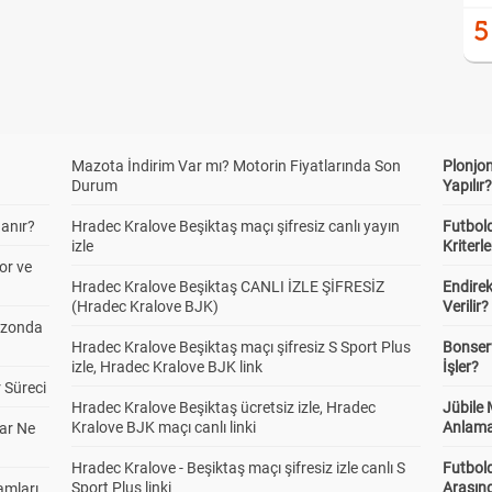
5
Mazota İndirim Var mı? Motorin Fiyatlarında Son
Plonjon
Durum
Yapılır
anır?
Hradec Kralove Beşiktaş maçı şifresiz canlı yayın
Futbold
izle
Kriterle
or ve
Hradec Kralove Beşiktaş CANLI İZLE ŞİFRESİZ
Endire
(Hradec Kralove BJK)
Verilir?
ezonda
Hradec Kralove Beşiktaş maçı şifresiz S Sport Plus
Bonserv
izle, Hradec Kralove BJK link
İşler?
 Süreci
Hradec Kralove Beşiktaş ücretsiz izle, Hradec
Jübile
Kralove BJK maçı canlı linki
Anlama
ar Ne
Hradec Kralove - Beşiktaş maçı şifresiz izle canlı S
Futbold
Sport Plus linki
Arasınd
amları