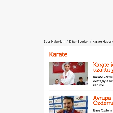
Spor Haberleri
Diğer Sporlar
Karate Haberl
Karate
Karate i
uzakta 
Karate kariye
desteğiyle b
ilerliyor.
Avrupa 
Özdemir
Enes Özdemir