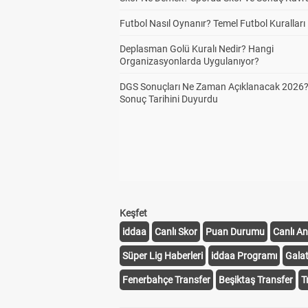
Futbol Nasıl Oynanır? Temel Futbol Kuralları
Deplasman Golü Kuralı Nedir? Hangi
Organizasyonlarda Uygulanıyor?
DGS Sonuçları Ne Zaman Açıklanacak 2026
Sonuç Tarihini Duyurdu
Keşfet
iddaa
Canlı Skor
Puan Durumu
Canlı An
Süper Lig Haberleri
iddaa Programı
Gala
Fenerbahçe Transfer
Beşiktaş Transfer
T