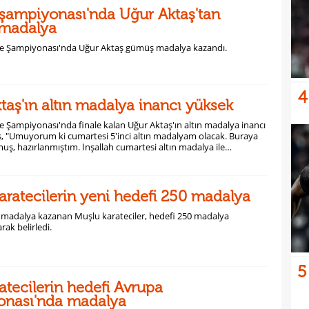
şampiyonası'nda Uğur Aktaş'tan
madalya
e Şampiyonası'nda Uğur Aktaş gümüş madalya kazandı.
4
taş'ın altın madalya inancı yüksek
 Şampiyonası'nda finale kalan Uğur Aktaş'ın altın madalya inancı
ş, "Umuyorum ki cumartesi 5'inci altın madalyam olacak. Buraya
muş, hazırlanmıştım. İnşallah cumartesi altın madalya ile
z." dedi.
aratecilerin yeni hedefi 250 madalya
1 madalya kazanan Muşlu karateciler, hedefi 250 madalya
ak belirledi.
5
ratecilerin hedefi Avrupa
onası'nda madalya