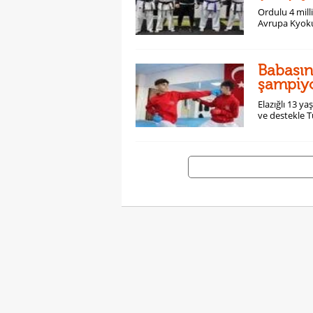
Ordulu 4 mill
Avrupa Kyoku
Babasın
şampiy
Elazığlı 13 y
ve destekle 