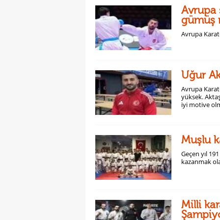
Avrupa 
gümüş 
Avrupa Karat
Uğur Ak
Avrupa Karate
yüksek. Akta
iyi motive ol
taçlandıracağı
Muşlu k
Geçen yıl 19
kazanmak olar
Milli ka
Şampiy