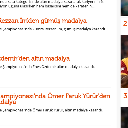
da kata kategorisinde altın madalya kazanarak kariyerinin 6.
yonluğuna ulaşırken hem başarısını hem de karatenin
da yer almamasına duyduğu üzüntüyü dile getirdi.
Rezzan İm'den gümüş madalya
2
e Şampiyonası'nda Zümra Rezzan İm, gümüş madalya kazandı.
demir'den altın madalya
e Şampiyonası'nda Enes Özdemir altın madalya kazandı.
3
Şampiyonası'nda Ömer Faruk Yürür'den
adalya
e Şampiyonası'nda Ömer Faruk Yürür, altın madalya kazandı.