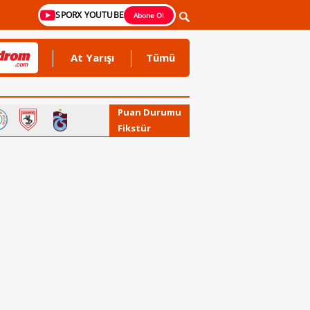
SPORX YOUTUBE
Abone Ol
At Yarışı
Tümü
Puan Durumu
Fikstür