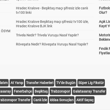
Hradec Kralove - Beşiktaş maçı şifresiz izle canlı
Futbol
tv100 linki
Olur?
Hradec Kralove Beşiktaş maçı şifresiz tv100 izle,
Açık L
Hradec Kralove BJK link
Kayıt Y
? ÖSYM
Trivela Nedir? Trivela Vuruşu Nasıl Yapılır?
Motorin
Beklene
Röveşata Nedir? Röveşata Vuruşu Nasıl Yapılır?
Fındık 
Fiyatla
latım
At Yarışı
Transfer Haberleri
TV'de Bugün
Süper Lig Fikstür
tasaray
Fenerbahçe
Beşiktaş
Trabzonspor
Galatasaray Transfer
rabzonspor Transfer
Canlı İzle
iddaa Sonuçları
Aktif Sayaç