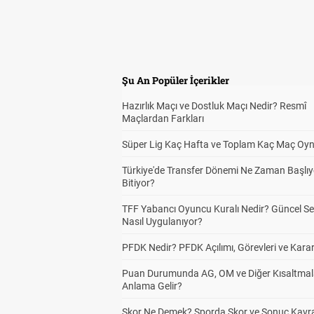
Şu An Popüler İçerikler
Hazırlık Maçı ve Dostluk Maçı Nedir? Resmî
Maçlardan Farkları
Süper Lig Kaç Hafta ve Toplam Kaç Maç Oyn
Türkiye'de Transfer Dönemi Ne Zaman Başlıy
Bitiyor?
TFF Yabancı Oyuncu Kuralı Nedir? Güncel S
Nasıl Uygulanıyor?
PFDK Nedir? PFDK Açılımı, Görevleri ve Karar
Puan Durumunda AG, OM ve Diğer Kısaltmal
Anlama Gelir?
Skor Ne Demek? Sporda Skor ve Sonuç Kavr