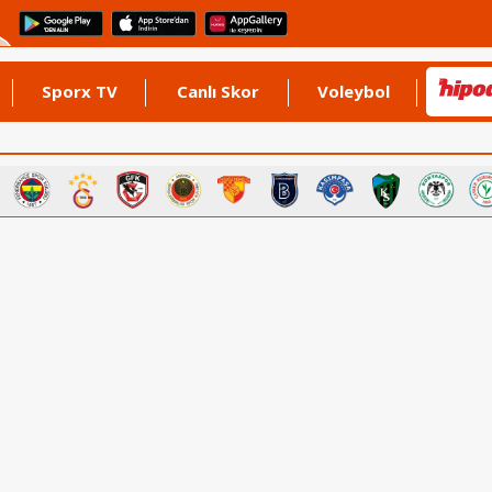
Sporx TV
Canlı Skor
Voleybol