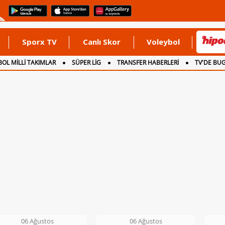
Sporx TV
Canlı Skor
Voleybol
OL MİLLİ TAKIMLAR
SÜPER LİG
TRANSFER HABERLERİ
TV'DE BU
06 Ağustos
06 Ağustos