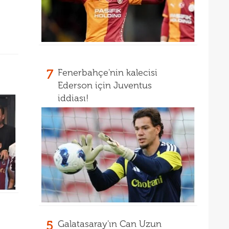
16
16
16
16
Avru
7
Fenerbahçe'nin kalecisi
16
şamp
Ederson için Juventus
16
dire
iddiası!
15
fina
15
kattı
15
seyi
15
"Gal
15
15
mali
15
sözl
5
Galatasaray'ın Can Uzun