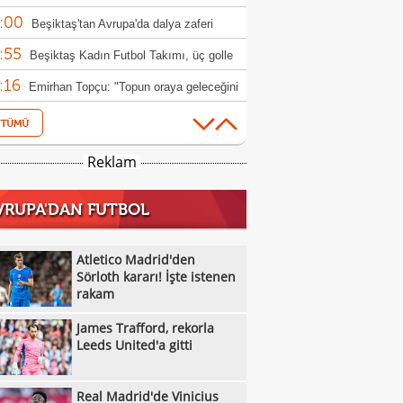
:00
lagic'i kadrosuna kattı
Beşiktaş'tan Avrupa'da dalya zaferi
:55
Beşiktaş Kadın Futbol Takımı, üç golle
:16
andı
Emirhan Topçu: "Topun oraya geleceğini
:11
ettim"
Semih Kılıçsoy: "Beşiktaş'ı çok
:05
mişim"
Beşiktaş'ta inanılmaz rakam: Alexander
Reklam
:52
el
10 kişi kalan Beşiktaş'tan Avrupa'da 100.
VRUPA'DAN FUTBOL
:49
r!
Galatasaray'dan suç duyurusu
:42
James Trafford, rekorla Leeds United'a
Atletico Madrid'den
:32
Sörloth kararı! İşte istenen
Kassoum Ouattara, 6 dakikada kırmızı
rakam
:18
 gördü!
Aleksey Batrakov için Galatasaray
James Trafford, rekorla
:14
laması!
Real Madrid'de Vinicius Junior düğümü
Leeds United'a gitti
:12
ldü!
Ertuğrul Doğan Salah transferi için itiraf!
Real Madrid'de Vinicius
:01
UEFA, FIFA organizasyonlarını boykot