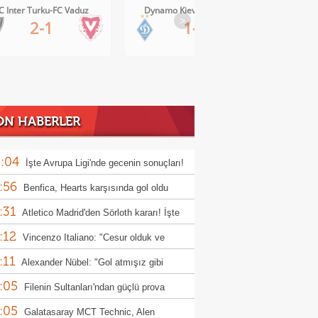
C Inter Turku-FC Vaduz
Dynamo Kiev-Qarabag FK
FC Tw
>
2-1
1-0
ON HABERLER
:04
İşte Avrupa Ligi'nde gecenin sonuçları!
:56
Benfica, Hearts karşısında gol oldu
:31
ı!
Atletico Madrid'den Sörloth kararı! İşte
:12
nen rakam
Vincenzo Italiano: "Cesur olduk ve
:11
ndık"
Alexander Nübel: "Gol atmışız gibi
:05
ndim"
Filenin Sultanları'ndan güçlü prova
:05
Galatasaray MCT Technic, Alen