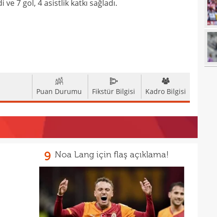
18
ve 7 gol, 4 asistlik katkı sağladı.
baba
18
futb
18
18
18
alam
17
başı
Puan Durumu
Fikstür Bilgisi
Kadro Bilgisi
17
boya
17
17
9
Noa Lang için flaş açıklama!
17
gör
17
17
16
Dio