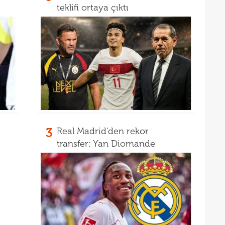
r
teklifi ortaya çıktı
14
prog
14
tran
3
Real Madrid'den rekor
transfer: Yan Diomande