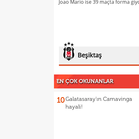
Joao Mario ise 39 maçta forma giydi 
Beşiktaş
EN ÇOK OKUNANLAR
10
Galatasaray'ın Camavinga
hayali!