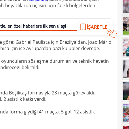
ah-beyazlılarda üç isim için farklı bölgelerden
20
kara
20
Must
le, en özel haberlere ilk sen ulaş!
İŞARETLE
20
19
e göre; Gabriel Paulista için Brezilya'dan, Joao Mário
shica için ise Avrupa'dan bazı kulüpler devrede.
19
19
i oyuncuların sözleşme durumları ve teknik heyetin
ireceği belirtildi.
19
19
yolla
18
onda Beşiktaş formasıyla 28 maçta görev aldı.
 2 asistlik katkı verdi.
18
18
nda forma giydiği 41 maçta, 5 gol, 12 asistlik
18