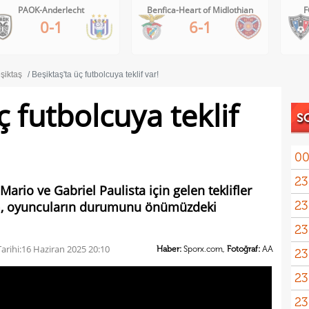
PAOK-Anderlecht
Benfica-Heart of Midlothian
F
0-1
6-1
şiktaş
Beşiktaş'ta üç futbolcuya teklif var!
ç futbolcuya teklif
S
00
23
Mario ve Gabriel Paulista için gelen teklifler
23
m, oyuncuların durumunu önümüzdeki
yağd
23
iste
arihi:
16 Haziran 2025 20:10
Haber:
Sporx.com,
Fotoğraf:
AA
23
kaza
23
sevi
23