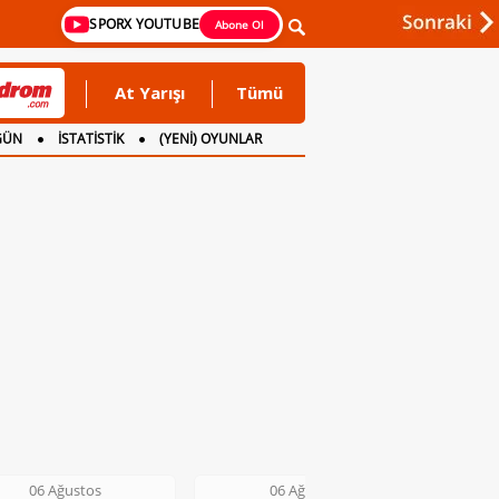
SPORX YOUTUBE
Abone Ol
At Yarışı
Tümü
GÜN
İSTATİSTİK
(YENİ) OYUNLAR
06 Ağustos
06 Ağustos