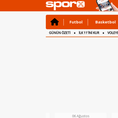
Futbol
Basketbol
GÜNÜN ÖZETİ
İLK 11'İNİ KUR
VOLEYB
CANLI ANLATIM
İNGİLTERE
06 Ağustos
06 Ağustos