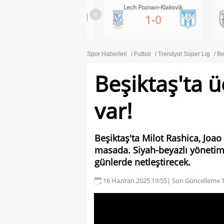
RB Salzburg-Pafos FC
Lech Poznan-Klaksvik
<
1-0
1-0
Spor Haberleri
Futbol
Trendyol Süper Lig
Be
Beşiktaş'ta ü
var!
Beşiktaş'ta Milot Rashica, Joao 
masada. Siyah-beyazlı yöneti
günlerde netleştirecek.
16 Haziran 2025 19:55
| Son Güncelleme T