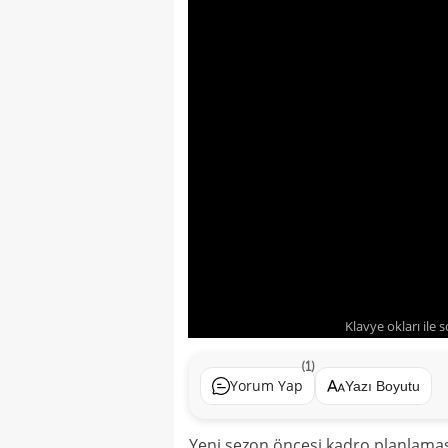
Klavye okları ile 
(1)
Yorum Yap
Yazı Boyutu
Yeni sezon öncesi kadro planlama