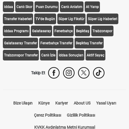
iddaa
Canlı Skor
Puan Durumu
Canlı Anlatım
At Yarışı
Transfer Haberleri
TV'de Bugün
Süper Lig Fikstür
Süper Lig Haberleri
iddaa Programı
Galatasaray
Fenerbahçe
Beşiktaş
Trabzonspor
Galatasaray Transfer
Fenerbahçe Transfer
Beşiktaş Transfer
Trabzonspor Transfer
Canlı İzle
iddaa Sonuçları
Aktif Sayaç
Takip Et
Bize Ulaşın
Künye
Kariyer
About US
Yasal Uyarı
Çerez Politikası
Gizlilik Politikası
KVKK Aydınlatma Metni Kurumsal