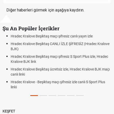
Diğer haberleri görmek için aşağıya kaydırın.
Şu An Popüler İçerikler
Hradec Kralove Beşiktaş maçı şifresiz canlı yayın izle
Hra
Hradec Kralove Beşiktaş CANLI İZLE ŞİFRESİZ (Hradec Kralove
Hra
BJK)
BJK
Hradec Kralove Beşiktaş maçı şifresiz S Sport Plus izle, Hradec
Tri
Kralove BJK link
Röv
Hradec Kralove Beşiktaş ücretsiz izle, Hradec Kralove BJK maçı
Plo
canlı linki
Hradec Kralove - Beşiktaş maçı şifresiz izle canlı S Sport Plus
linki
KEŞFET