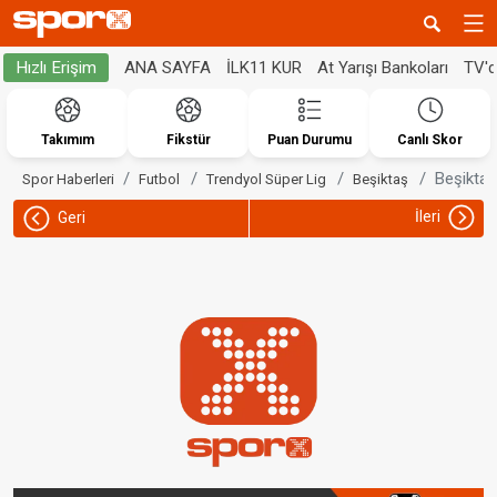
ANA SAYFA
İLK11 KUR
At Yarışı Bankoları
TV'
Hızlı Erişim
Takımım
Fikstür
Puan Durumu
Canlı Skor
Beşiktaş
Spor Haberleri
Futbol
Trendyol Süper Lig
Beşiktaş
İleri
Geri