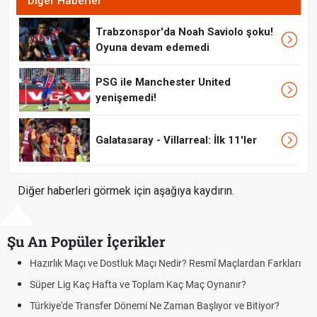
Diğer Haberler
Trabzonspor'da Noah Saviolo şoku!
Oyuna devam edemedi
PSG ile Manchester United
yenişemedi!
Galatasaray - Villarreal: İlk 11'ler
Diğer haberleri görmek için aşağıya kaydırın.
Şu An Popüler İçerikler
çı ve Dostluk Maçı Nedir? Resmî Maçlardan Farkları
Puan Durumunda
aç Hafta ve Toplam Kaç Maç Oynanır?
Skor Ne Demek?
Transfer Dönemi Ne Zaman Başlıyor ve Bitiyor?
Futbol Nasıl Oy