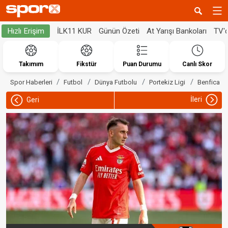
İLK11 KUR
Günün Özeti
At Yarışı Bankoları
TV'
Hızlı Erişim
Takımım
Fikstür
Puan Durumu
Canlı Skor
Spor Haberleri
Futbol
Dünya Futbolu
Portekiz Ligi
Benfica
İleri
Geri