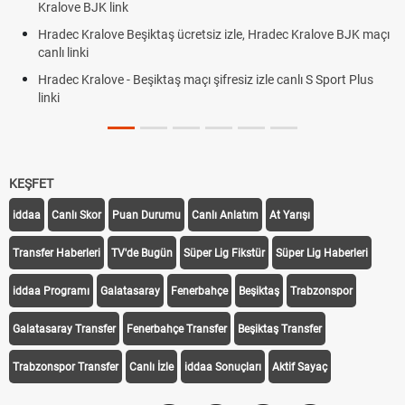
alove BJK link
Röveş
adec Kralove Beşiktaş ücretsiz izle, Hradec Kralove BJK maçı
Plonj
nlı linki
adec Kralove - Beşiktaş maçı şifresiz izle canlı S Sport Plus
nki
KEŞFET
iddaa
Canlı Skor
Puan Durumu
Canlı Anlatım
At Yarışı
Transfer Haberleri
TV'de Bugün
Süper Lig Fikstür
Süper Lig Haberleri
iddaa Programı
Galatasaray
Fenerbahçe
Beşiktaş
Trabzonspor
Galatasaray Transfer
Fenerbahçe Transfer
Beşiktaş Transfer
Trabzonspor Transfer
Canlı İzle
iddaa Sonuçları
Aktif Sayaç