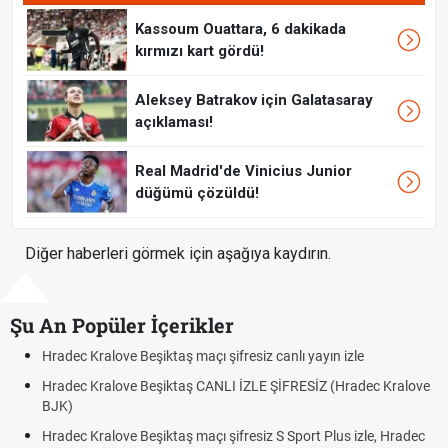
Kassoum Ouattara, 6 dakikada
kırmızı kart gördü!
Aleksey Batrakov için Galatasaray
açıklaması!
Real Madrid'de Vinicius Junior
düğümü çözüldü!
Diğer haberleri görmek için aşağıya kaydırın.
Şu An Popüler İçerikler
adec Kralove Beşiktaş maçı şifresiz canlı yayın izle
Hrade
adec Kralove Beşiktaş CANLI İZLE ŞİFRESİZ (Hradec Kralove
Hrade
JK)
BJK l
adec Kralove Beşiktaş maçı şifresiz S Sport Plus izle, Hradec
Trive