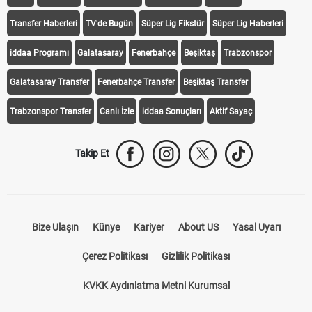
Transfer Haberleri
TV'de Bugün
Süper Lig Fikstür
Süper Lig Haberleri
iddaa Programı
Galatasaray
Fenerbahçe
Beşiktaş
Trabzonspor
Galatasaray Transfer
Fenerbahçe Transfer
Beşiktaş Transfer
Trabzonspor Transfer
Canlı İzle
iddaa Sonuçları
Aktif Sayaç
Takip Et
Bize Ulaşın
Künye
Kariyer
About US
Yasal Uyarı
Çerez Politikası
Gizlilik Politikası
KVKK Aydınlatma Metni Kurumsal