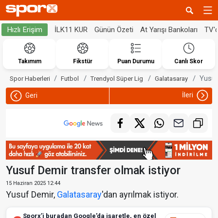
İLK11 KUR
Günün Özeti
At Yarışı Bankoları
TV'
Hızlı Erişim
Takımım
Fikstür
Puan Durumu
Canlı Skor
Yusuf
Spor Haberleri
Futbol
Trendyol Süper Lig
Galatasaray
İleri
Geri
Yusuf Demir transfer olmak istiyor
15 Haziran 2025 12:44
Yusuf Demir,
Galatasaray
'dan ayrılmak istiyor.
Sporx’i buradan Google’da işaretle, en özel