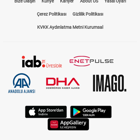
Bize Ulaşın
Künye
Kariyer
About US
Yasal Uyarı
Çerez Politikası
Gizlilik Politikası
KVKK Aydınlatma Metni Kurumsal