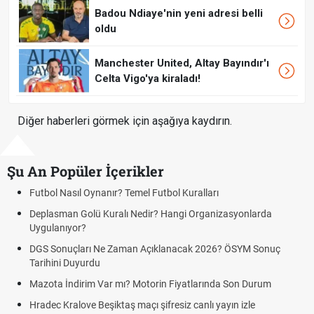
Badou Ndiaye'nin yeni adresi belli
oldu
Manchester United, Altay Bayındır'ı
Celta Vigo'ya kiraladı!
Diğer haberleri görmek için aşağıya kaydırın.
Şu An Popüler İçerikler
ol Nasıl Oynanır? Temel Futbol Kuralları
Hradec 
BJK)
lasman Golü Kuralı Nedir? Hangi Organizasyonlarda
ulanıyor?
Hradec 
Kralove
 Sonuçları Ne Zaman Açıklanacak 2026? ÖSYM Sonuç
hini Duyurdu
Hradec 
canlı lin
ta İndirim Var mı? Motorin Fiyatlarında Son Durum
Hradec 
ec Kralove Beşiktaş maçı şifresiz canlı yayın izle
linki