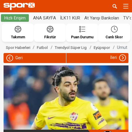
ANA SAYFA
İLK11 KUR
At Yarışı Bankoları
TV'
Hızlı Erişim
Takımım
Fikstür
Puan Durumu
Canlı Skor
Umut Bo
Spor Haberleri
Futbol
Trendyol Süper Lig
Eyüpspor
İleri
Geri