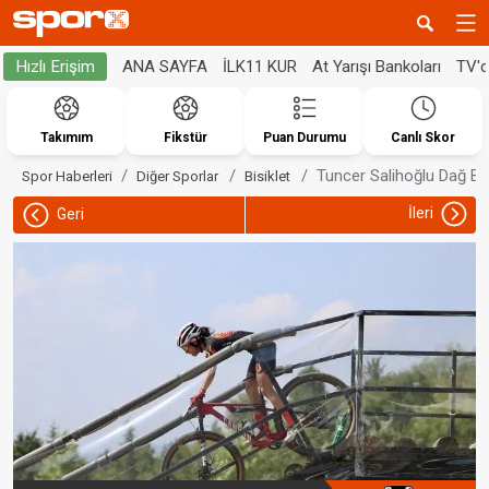
ANA SAYFA
İLK11 KUR
At Yarışı Bankoları
TV'
Hızlı Erişim
Takımım
Fikstür
Puan Durumu
Canlı Skor
Tuncer Salihoğlu Dağ Bis
Spor Haberleri
Diğer Sporlar
Bisiklet
İleri
Geri