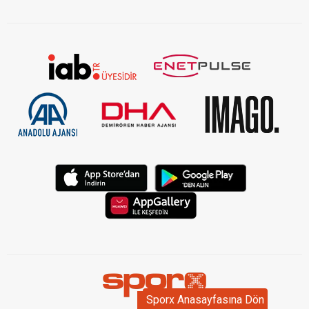
Sporx Anasayfasına Dön
Sporx Anasayfasına Dön