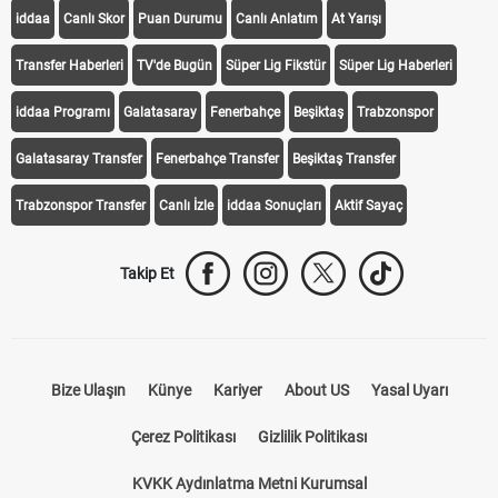
iddaa
Canlı Skor
Puan Durumu
Canlı Anlatım
At Yarışı
Transfer Haberleri
TV'de Bugün
Süper Lig Fikstür
Süper Lig Haberleri
iddaa Programı
Galatasaray
Fenerbahçe
Beşiktaş
Trabzonspor
Galatasaray Transfer
Fenerbahçe Transfer
Beşiktaş Transfer
Trabzonspor Transfer
Canlı İzle
iddaa Sonuçları
Aktif Sayaç
Takip Et
Bize Ulaşın
Künye
Kariyer
About US
Yasal Uyarı
Çerez Politikası
Gizlilik Politikası
KVKK Aydınlatma Metni Kurumsal