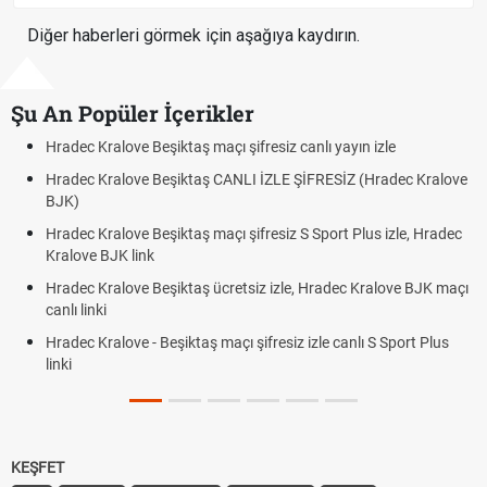
Diğer haberleri görmek için aşağıya kaydırın.
Şu An Popüler İçerikler
canlı yayın izle
Hradec Kralove - Beşiktaş maçı şifresiz izl
ŞİFRESİZ (Hradec Kralove
Hradec Kralove Beşiktaş maçı şifresiz tv
BJK link
S Sport Plus izle, Hradec
Trivela Nedir? Trivela Vuruşu Nasıl Yapılır
Röveşata Nedir? Röveşata Vuruşu Nasıl Y
, Hradec Kralove BJK maçı
Plonjon Nedir? Kalecilikte Plonjon Hareket
 izle canlı S Sport Plus
KEŞFET