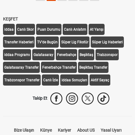
KEŞFET
iddaa
Canlı Skor
Puan Durumu
Canlı Anlatım
At Yarışı
Transfer Haberleri
TV'de Bugün
Süper Lig Fikstür
Süper Lig Haberleri
iddaa Programı
Galatasaray
Fenerbahçe
Beşiktaş
Trabzonspor
Galatasaray Transfer
Fenerbahçe Transfer
Beşiktaş Transfer
Trabzonspor Transfer
Canlı İzle
iddaa Sonuçları
Aktif Sayaç
Takip Et
Bize Ulaşın
Künye
Kariyer
About US
Yasal Uyarı