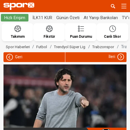
İLK11 KUR
Günün Özeti
At Yarışı Bankoları
TV'
Hızlı Erişim
Takımım
Fikstür
Puan Durumu
Canlı Skor
Trab
Spor Haberleri
Futbol
Trendyol Süper Lig
Trabzonspor
İleri
Geri