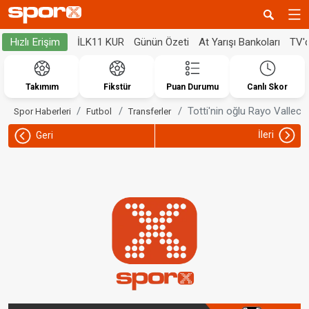
İLK11 KUR
Günün Özeti
At Yarışı Bankoları
TV'
Hızlı Erişim
Takımım
Fikstür
Puan Durumu
Canlı Skor
Totti'nin oğlu Rayo Vallecan
Spor Haberleri
Futbol
Transferler
İleri
Geri