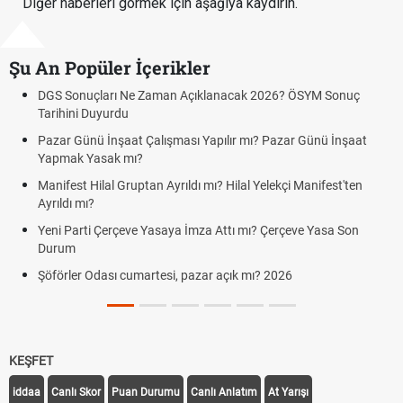
Diğer haberleri görmek için aşağıya kaydırın.
Şu An Popüler İçerikler
GS Sonuçları Ne Zaman Açıklanacak 2026? ÖSYM Sonuç
Bedel
rihini Duyurdu
Bedel
zar Günü İnşaat Çalışması Yapılır mı? Pazar Günü İnşaat
Kuyum
apmak Yasak mı?
cumar
nifest Hilal Gruptan Ayrıldı mı? Hilal Yelekçi Manifest'ten
Hafta
rıldı mı?
Cumar
ni Parti Çerçeve Yasaya İmza Attı mı? Çerçeve Yasa Son
Aras 
urum
Cumar
förler Odası cumartesi, pazar açık mı? 2026
KEŞFET
iddaa
Canlı Skor
Puan Durumu
Canlı Anlatım
At Yarışı