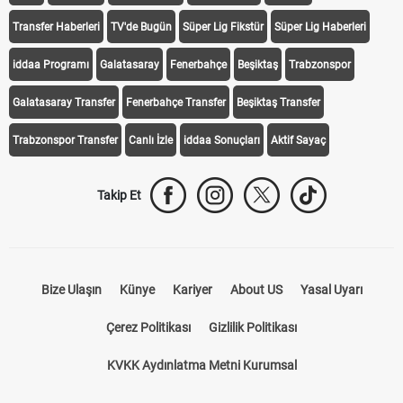
Transfer Haberleri
TV'de Bugün
Süper Lig Fikstür
Süper Lig Haberleri
iddaa Programı
Galatasaray
Fenerbahçe
Beşiktaş
Trabzonspor
Galatasaray Transfer
Fenerbahçe Transfer
Beşiktaş Transfer
Trabzonspor Transfer
Canlı İzle
iddaa Sonuçları
Aktif Sayaç
Takip Et
Bize Ulaşın
Künye
Kariyer
About US
Yasal Uyarı
Çerez Politikası
Gizlilik Politikası
KVKK Aydınlatma Metni Kurumsal