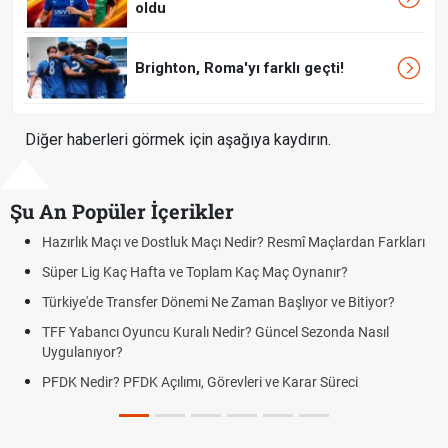
oldu
Brighton, Roma'yı farklı geçti!
Diğer haberleri görmek için aşağıya kaydırın.
Şu An Popüler İçerikler
Resmî Maçlardan Farkları
Puan Durumunda AG, OM ve Diğer Kısalt
Maç Oynanır?
Skor Ne Demek? Sporda Skor ve Sonuç K
Başlıyor ve Bitiyor?
Futbol Nasıl Oynanır? Temel Futbol Kurall
ncel Sezonda Nasıl
Deplasman Golü Kuralı Nedir? Hangi Or
Uygulanıyor?
e Karar Süreci
DGS Sonuçları Ne Zaman Açıklanacak 
Tarihini Duyurdu