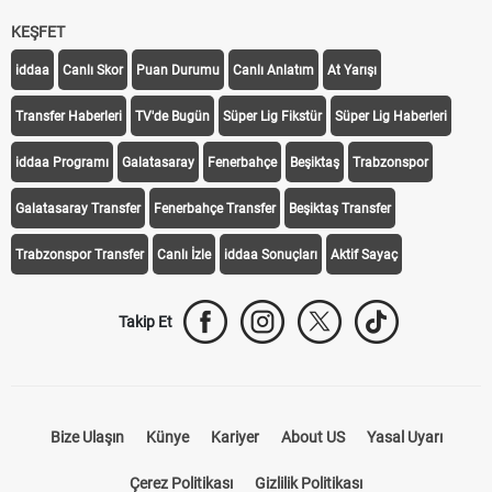
KEŞFET
iddaa
Canlı Skor
Puan Durumu
Canlı Anlatım
At Yarışı
Transfer Haberleri
TV'de Bugün
Süper Lig Fikstür
Süper Lig Haberleri
iddaa Programı
Galatasaray
Fenerbahçe
Beşiktaş
Trabzonspor
Galatasaray Transfer
Fenerbahçe Transfer
Beşiktaş Transfer
Trabzonspor Transfer
Canlı İzle
iddaa Sonuçları
Aktif Sayaç
Takip Et
Bize Ulaşın
Künye
Kariyer
About US
Yasal Uyarı