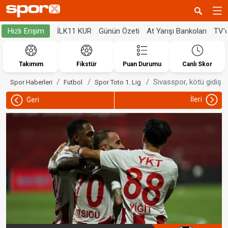
İLK11 KUR
Günün Özeti
At Yarışı Bankoları
TV'
Hızlı Erişim
Takımım
Fikstür
Puan Durumu
Canlı Skor
Sivasspor, kötü gidişat
Spor Haberleri
Futbol
Spor Toto 1. Lig
İleri
Geri