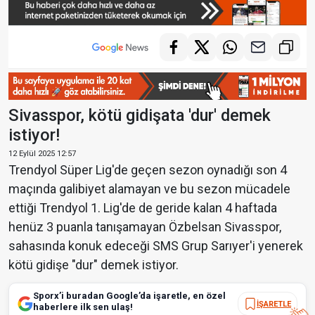
Sivasspor, kötü gidişata 'dur' demek
istiyor!
12 Eylül 2025 12:57
Trendyol Süper Lig'de geçen sezon oynadığı son 4
maçında galibiyet alamayan ve bu sezon mücadele
ettiği Trendyol 1. Lig'de de geride kalan 4 haftada
henüz 3 puanla tanışamayan Özbelsan Sivasspor,
sahasında konuk edeceği SMS Grup Sarıyer'i yenerek
kötü gidişe "dur" demek istiyor.
Sporx’i buradan Google’da işaretle, en özel
İŞARETLE
haberlere ilk sen ulaş!