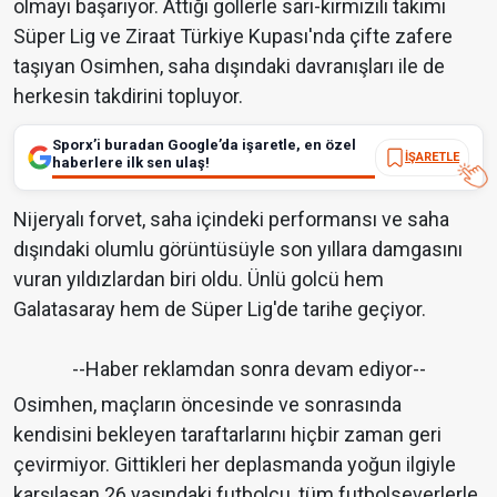
olmayı başarıyor. Attığı gollerle sarı-kırmızılı takımı
Süper Lig ve Ziraat Türkiye Kupası'nda çifte zafere
taşıyan Osimhen, saha dışındaki davranışları ile de
herkesin takdirini topluyor.
Sporx’i buradan Google’da işaretle, en özel
İŞARETLE
haberlere ilk sen ulaş!
Nijeryalı forvet, saha içindeki performansı ve saha
dışındaki olumlu görüntüsüyle son yıllara damgasını
vuran yıldızlardan biri oldu. Ünlü golcü hem
Galatasaray hem de Süper Lig'de tarihe geçiyor.
--Haber reklamdan sonra devam ediyor--
Osimhen, maçların öncesinde ve sonrasında
kendisini bekleyen taraftarlarını hiçbir zaman geri
çevirmiyor. Gittikleri her deplasmanda yoğun ilgiyle
karşılaşan 26 yaşındaki futbolcu, tüm futbolseverlerle