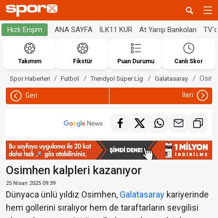
ANA SAYFA
İLK11 KUR
At Yarışı Bankoları
TV'
Hızlı Erişim
Takımım
Fikstür
Puan Durumu
Canlı Skor
Osimh
Spor Haberleri
Futbol
Trendyol Süper Lig
Galatasaray
İleri
Geri
Osimhen kalpleri kazanıyor
25 Nisan 2025 09:39
Dünyaca ünlü yıldız Osimhen,
Galatasaray
kariyerinde
hem gollerini sıralıyor hem de taraftarların sevgilisi