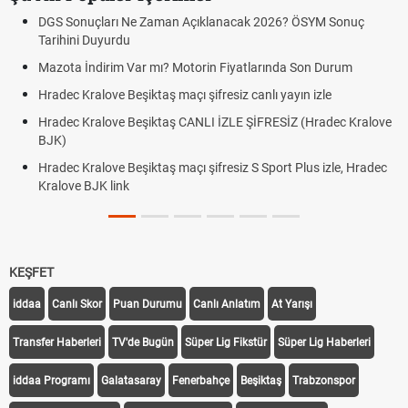
GS Sonuçları Ne Zaman Açıklanacak 2026? ÖSYM Sonuç
Hrade
rihini Duyurdu
canlı 
zota İndirim Var mı? Motorin Fiyatlarında Son Durum
Hrade
linki
adec Kralove Beşiktaş maçı şifresiz canlı yayın izle
Hrade
adec Kralove Beşiktaş CANLI İZLE ŞİFRESİZ (Hradec Kralove
JK)
Hrade
BJK l
adec Kralove Beşiktaş maçı şifresiz S Sport Plus izle, Hradec
alove BJK link
Trive
KEŞFET
iddaa
Canlı Skor
Puan Durumu
Canlı Anlatım
At Yarışı
Transfer Haberleri
TV'de Bugün
Süper Lig Fikstür
Süper Lig Haberleri
iddaa Programı
Galatasaray
Fenerbahçe
Beşiktaş
Trabzonspor