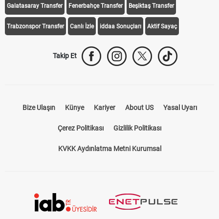
Galatasaray Transfer
Fenerbahçe Transfer
Beşiktaş Transfer
Trabzonspor Transfer
Canlı İzle
iddaa Sonuçları
Aktif Sayaç
Takip Et
Bize Ulaşın
Künye
Kariyer
About US
Yasal Uyarı
Çerez Politikası
Gizlilik Politikası
KVKK Aydınlatma Metni Kurumsal