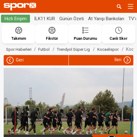
İLK11 KUR
Günün Özeti
At Yarışı Bankoları
TV'
Hızlı Erişim
Takımım
Fikstür
Puan Durumu
Canlı Skor
Kocae
Spor Haberleri
Futbol
Trendyol Süper Lig
Kocaelispor
İleri
Geri