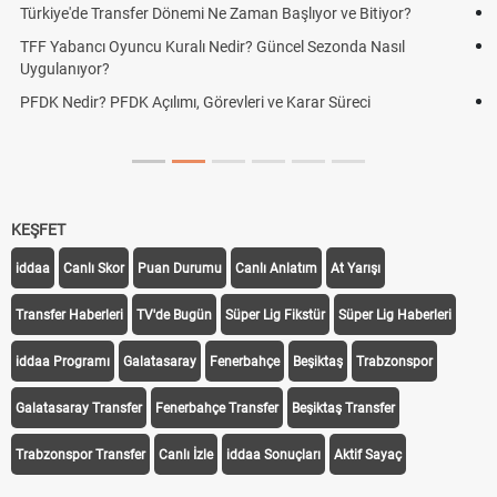
Futbol Nasıl Oynanır? Temel Futbol Kuralları
Deplasman Golü Kuralı Nedir? Hangi Organizasyonlarda
Uygulanıyor?
DGS Sonuçları Ne Zaman Açıklanacak 2026? ÖSYM Sonuç
Tarihini Duyurdu
KEŞFET
iddaa
Canlı Skor
Puan Durumu
Canlı Anlatım
At Yarışı
Transfer Haberleri
TV'de Bugün
Süper Lig Fikstür
Süper Lig Haberleri
iddaa Programı
Galatasaray
Fenerbahçe
Beşiktaş
Trabzonspor
Galatasaray Transfer
Fenerbahçe Transfer
Beşiktaş Transfer
Trabzonspor Transfer
Canlı İzle
iddaa Sonuçları
Aktif Sayaç