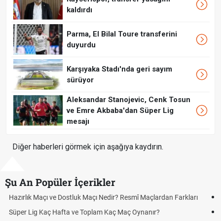
kaldırdı
Parma, El Bilal Toure transferini
duyurdu
Karşıyaka Stadı'nda geri sayım
sürüyor
Aleksandar Stanojevic, Cenk Tosun
ve Emre Akbaba'dan Süper Lig
mesajı
Diğer haberleri görmek için aşağıya kaydırın.
Şu An Popüler İçerikler
Puan Durumunda AG, OM ve Diğer Kısaltmalar Ne Anlama Gelir?
Skor Ne Demek? Sporda Skor ve Sonuç Kavramları