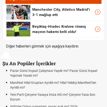
Manchester City, Atletico Madrid'i
3-1 mağlup etti
Beşiktaş-Hradec Kralove rövanş
maçının hakemi belli oldu!
Diğer haberleri görmek için aşağıya kaydırın.
Şu An Popüler İçerikler
Pazar Günü İnşaat Çalışması Yapılır mı? Pazar Günü İnşaat
B
Yapmak Yasak mı?
K
Manifest Hilal Gruptan Ayrıldı mı? Hilal Yelekçi Manifest'ten
c
Ayrıldı mı?
H
Yeni Parti Çerçeve Yasaya İmza Attı mı? Çerçeve Yasa Son
C
Durum
A
Şöförler Odası cumartesi, pazar açık mı? 2026
C