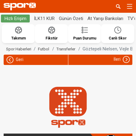
İLK11 KUR
Günün Özeti
At Yarışı Bankoları
TV'
Hızlı Erişim
Takımım
Fikstür
Puan Durumu
Canlı Skor
Göztepeli Nielsen, Vejle Bo
Spor Haberleri
Futbol
Transferler
İleri
Geri