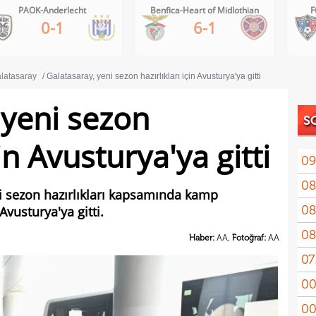
Benfica-Heart of Midlothian
FC Inter Turku-FC Vaduz
6-1
2-1
latasaray
Galatasaray, yeni sezon hazırlıkları için Avusturya'ya gitti
 yeni sezon
S
çin Avusturya'ya gitti
09
08
i sezon hazırlıkları kapsamında kamp
08
Avusturya'ya gitti.
08
mas
Haber:
AA,
Fotoğraf:
AA
07
ret!
00
pua
00