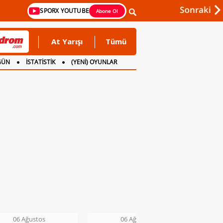
SPORX YOUTUBE
Abone Ol
At Yarışı
Tümü
GÜN
İSTATİSTİK
(YENİ) OYUNLAR
06 Ağustos
06 Ağustos