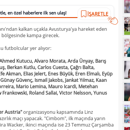
21
zafe
le, en özel haberlere ilk sen ulaş!
İŞARETLE
21
anı'ndan kalkan uçakla Avusturya'ya hareket eden
21
gitti
en bölgesinde kampa girecek.
21
kart
 futbolcular yer alıyor:
21
açık
21
 Ahmed Kutucu, Alvaro Morata, Arda Ünyay, Barış
çözü
uş, Berkan Kutlu, Carlos Cuesta, Çağrı Balta,
21
e Akman, Elias Jelert, Enes Büyük, Eren Elmalı, Eyüp
 Günay Güvenç, Ismail Jakobs, Jankat Yılmaz, Kaan
20
kara
rreira, Mario Lemina, Mauro Icardi, Metehan
20
Must
w Frankowski, Roland Sallai, Victor Nelsson, Yunus
20
19
r Austria"
organizasyonu kapsamında Linz
azırlık maçı yapacak. "Cimbom", ilk maçında yarın
19
mira Wacker, ikinci maçında ise 23 Temmuz Çarşamba