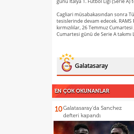
günü İtalya 1. Futbol Ligi (Serie A) t
Cagliari müsabakasından sonra Tür
tesislerinde devam edecek. RAMS Pa
kırmızılılar, 26 Temmuz Cumartesi
Cumartesi günü de Serie A takımı La
Galatasaray
EN ÇOK OKUNANLAR
10
Galatasaray'da Sanchez
defteri kapandı