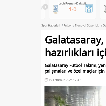
Lech Poznan-Klaksvik
PAOK-Anderlecht
<
1-0
0-1
Spor Haberleri
Futbol
Trendyol Süper Lig
Ga
Galatasaray,
hazırlıkları i
Galatasaray Futbol Takımı, yen
çalışmaları ve özel maçlar için 
19 Temmuz 2025 17:49