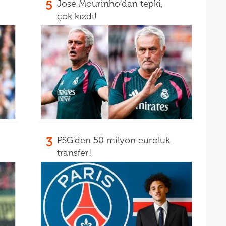
5
Jose Mourinho'dan tepki,
15
fina
çok kızdı!
15
kattı
seyi
3
PSG'den 50 milyon euroluk
transfer!