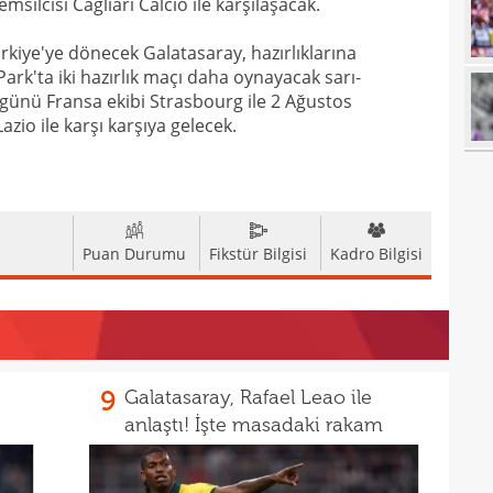
emsilcisi Cagliari Calcio ile karşılaşacak.
19
19
kiye'ye dönecek Galatasaray, hazırlıklarına
rk'ta iki hazırlık maçı daha oynayacak sarı-
19
yolla
 günü Fransa ekibi Strasbourg ile 2 Ağustos
18
zio ile karşı karşıya gelecek.
18
18
18
Puan Durumu
Fikstür Bilgisi
Kadro Bilgisi
18
baba
18
futb
18
18
9
Galatasaray, Rafael Leao ile
anlaştı! İşte masadaki rakam
18
alam
17
başı