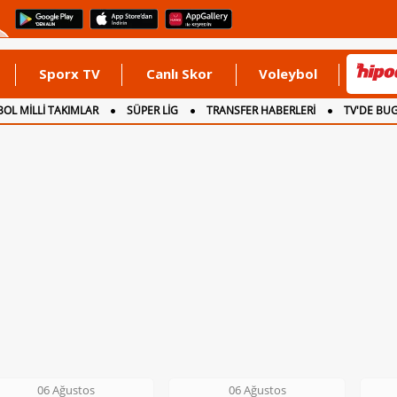
Sporx TV
Canlı Skor
Voleybol
OL MİLLİ TAKIMLAR
SÜPER LİG
TRANSFER HABERLERİ
TV'DE BU
06 Ağustos
06 Ağustos