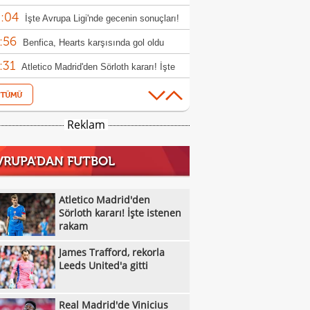
:04
İşte Avrupa Ligi'nde gecenin sonuçları!
:56
Benfica, Hearts karşısında gol oldu
:31
ı!
Atletico Madrid'den Sörloth kararı! İşte
:12
nen rakam
Vincenzo Italiano: "Cesur olduk ve
:11
ndık"
Alexander Nübel: "Gol atmışız gibi
Reklam
:05
ndim"
Filenin Sultanları'ndan güçlü prova
VRUPA'DAN FUTBOL
:05
Galatasaray MCT Technic, Alen
:00
lagic'i kadrosuna kattı
Beşiktaş'tan Avrupa'da dalya zaferi
Atletico Madrid'den
:55
Sörloth kararı! İşte istenen
Beşiktaş Kadın Futbol Takımı, üç golle
rakam
:16
andı
Emirhan Topçu: "Topun oraya geleceğini
James Trafford, rekorla
:11
ettim"
Semih Kılıçsoy: "Beşiktaş'ı çok
Leeds United'a gitti
:05
mişim"
Beşiktaş'ta inanılmaz rakam: Alexander
Real Madrid'de Vinicius
:52
el
10 kişi kalan Beşiktaş'tan Avrupa'da 100.