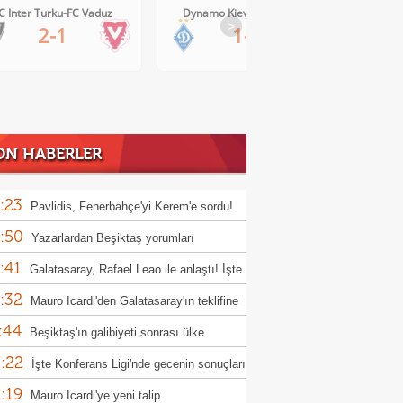
Dynamo Kiev-Qarabag FK
FC Twente-Dunajska Streda
>
1-0
6-0
ON HABERLER
:23
Pavlidis, Fenerbahçe'yi Kerem'e sordu!
:50
Yazarlardan Beşiktaş yorumları
:41
Galatasaray, Rafael Leao ile anlaştı! İşte
:32
adaki rakam
Mauro Icardi'den Galatasaray'ın teklifine
:44
Beşiktaş'ın galibiyeti sonrası ülke
:22
nında son durum
İşte Konferans Ligi'nde gecenin sonuçları
:19
Mauro Icardi'ye yeni talip