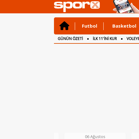
Futbol
Basketbol
GÜNÜN ÖZETİ
İLK 11'İNİ KUR
VOLEYB
CANLI ANLATIM
İNGİLTERE
06 Ağustos
06 Ağustos