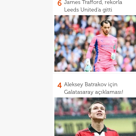
6
James Trafford, rekorla
Leeds United'a gitti
4
Aleksey Batrakov için
Galatasaray açıklaması!