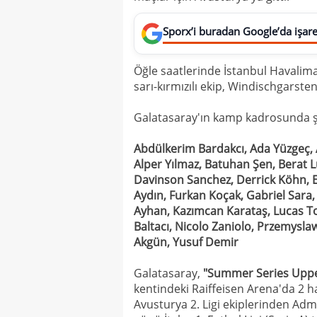
Sporx’i buradan Google’da işaret
Öğle saatlerinde İstanbul Havalim
sarı-kırmızılı ekip, Windischgarst
Galatasaray'ın kamp kadrosunda şu
Abdülkerim Bardakcı, Ada Yüzgeç,
Alper Yılmaz, Batuhan Şen, Berat L
Davinson Sanchez, Derrick Köhn, Ef
Aydın, Furkan Koçak, Gabriel Sara,
Ayhan, Kazımcan Karataş, Lucas To
Baltacı, Nicolo Zaniolo, Przemysla
Akgün, Yusuf Demir
Galatasaray,
"Summer Series Uppe
kentindeki Raiffeisen Arena'da 2 h
Avusturya 2. Ligi ekiplerinden Ad