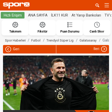
ANA SAYFA
İLK11 KUR
At Yarışı Bankoları
TV'
Hızlı Erişim
Takımım
Fikstür
Puan Durumu
Canlı Skor
Galat
Spor Haberleri
Futbol
Trendyol Süper Lig
Galatasaray
İleri
Geri