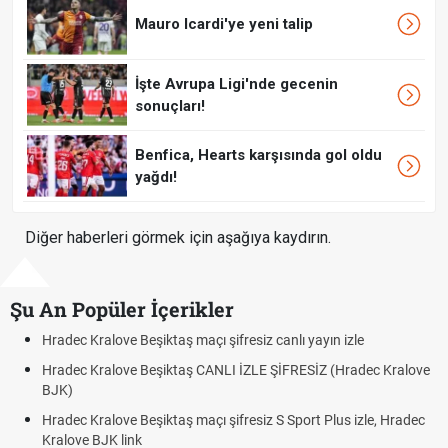
Mauro Icardi'ye yeni talip
İşte Avrupa Ligi'nde gecenin
sonuçları!
Benfica, Hearts karşısında gol oldu
yağdı!
Diğer haberleri görmek için aşağıya kaydırın.
Şu An Popüler İçerikler
alove Beşiktaş maçı şifresiz canlı yayın izle
Hradec Kralov
ralove Beşiktaş CANLI İZLE ŞİFRESİZ (Hradec Kralove
Hradec Kralo
BJK link
alove Beşiktaş maçı şifresiz S Sport Plus izle, Hradec
Trivela Nedir
JK link