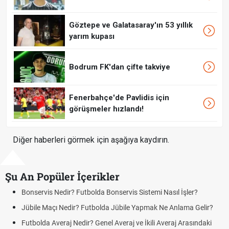
Göztepe ve Galatasaray'ın 53 yıllık
yarım kupası
Bodrum FK'dan çifte takviye
Fenerbahçe'de Pavlidis için
görüşmeler hızlandı!
Diğer haberleri görmek için aşağıya kaydırın.
Şu An Popüler İçerikler
s Sistemi Nasıl İşler?
DGS Sonuçları Ne Zaman Açıklanaca
Tarihini Duyurdu
le Yapmak Ne Anlama Gelir?
Motorine İndirim Var mı? Motorin Fiya
 ve İkili Averaj Arasındaki
Tarihi