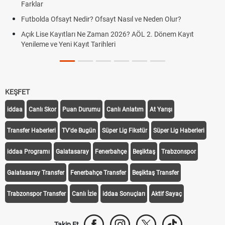
Fındık Fiyatı Açıklandı mı? 2026 TMO Fı
ıl ve Neden Olur?
Oldu mu?
6? AÖL 2. Dönem Kayıt
Sigaraya Zam Mı Geldi? Güncel JTI Sig
FENERBAHÇE STURM GRAZ CANLI İZ
GRAZ)
KEŞFET
iddaa
Canlı Skor
Puan Durumu
Canlı Anlatım
At Yarışı
Transfer Haberleri
TV'de Bugün
Süper Lig Fikstür
Süper Lig Haberleri
iddaa Programı
Galatasaray
Fenerbahçe
Beşiktaş
Trabzonspor
Galatasaray Transfer
Fenerbahçe Transfer
Beşiktaş Transfer
Trabzonspor Transfer
Canlı İzle
iddaa Sonuçları
Aktif Sayaç