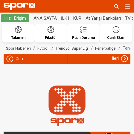
ANA SAYFA
İLK11 KUR
At Yarışı Bankoları
TV'
Hızlı Erişim
Takımım
Fikstür
Puan Durumu
Canlı Skor
Fener
Spor Haberleri
Futbol
Trendyol Süper Lig
Fenerbahçe
İleri
Geri