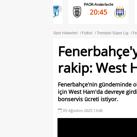
Lech Poznan-Klaksvik
PAOK-Anderlecht
<
20:00
20:45
Spor Haberleri
Futbol
Trendyol Süper Lig
Fe
Fenerbahçe'
rakip: West
Fenerbahçe'nin gündeminde ola
için West Ham'da devreye girdi
bonservis ücreti istiyor.
05 Ağustos 2025 13:46