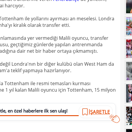
ai harcıyor.
16
Tottenham ile yollarını ayırması an meselesi. Londra
16
a'yı kiralık olarak transfer etti.
16
Avru
nlamasında yer vermediği Malili oyuncu, transfer
16
şamp
cusu, geçtiğimiz günlerde yapılan antrenmanda
16
dığına dair net bir haber ortaya çıkmamıştı.
dire
15
fina
değil Londra'nın bir diğer kulübü olan West Ham da
ham'a teklif yapmaya hazırlanıyor.
15
kattı
15
seyi
nda Tottenham ile resmi temasları kurması
e 1 yıl kalan Malili oyuncu için Tottenham, 15 milyon
15
"Gal
.
15
le, en özel haberlere ilk sen ulaş!
İŞARETLE
15
mali
15
sözl