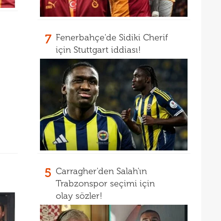
13
kötü
13
spon
7
Fenerbahçe'de Sidiki Cherif
13
için Stuttgart iddiası!
13
olabi
13
13
duru
13
hiç 
12
dola
12
çıktı
12
fikst
5
Carragher'den Salah'ın
12
vurg
Trabzonspor seçimi için
12
olay sözler!
11