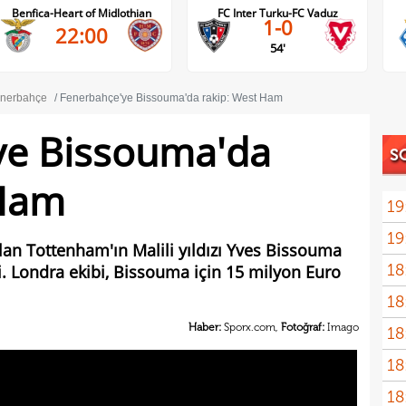
Benfica-Heart of Midlothian
FC Inter Turku-FC Vaduz
1-0
22:00
54'
nerbahçe
Fenerbahçe'ye Bissouma'da rakip: West Ham
ye Bissouma'da
S
 Ham
19
19
yolla
n Tottenham'ın Malili yıldızı Yves Bissouma
18
. Londra ekibi, Bissouma için 15 milyon Euro
18
Haber:
Sporx.com,
Fotoğraf:
Imago
18
18
18
baba