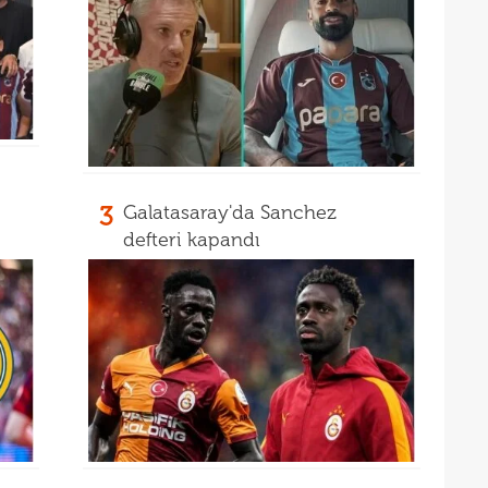
11
spon
11
Turn
3
Galatasaray'da Sanchez
defteri kapandı