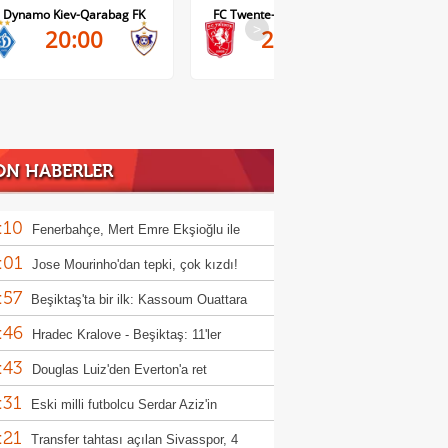
Dynamo Kiev-Qarabag FK
FC Twente-Dunajska Streda
>
20:00
21:00
ON HABERLER
:10
Fenerbahçe, Mert Emre Ekşioğlu ile
:01
rını ayırdı!
Jose Mourinho'dan tepki, çok kızdı!
:57
Beşiktaş'ta bir ilk: Kassoum Ouattara
:46
Hradec Kralove - Beşiktaş: 11'ler
:43
Douglas Luiz'den Everton'a ret
:31
Eski milli futbolcu Serdar Aziz'in
:21
sının cenazesi defnedildi
Transfer tahtası açılan Sivasspor, 4