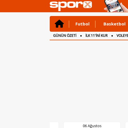
Futbol
Basketbol
GÜNÜN ÖZETİ
İLK 11'İNİ KUR
VOLEYB
CANLI ANLATIM
İNGİLTERE
06 Ağustos
06 Ağustos