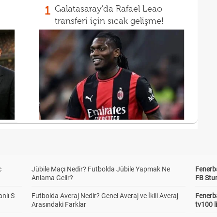
1
Galatasaray'da Rafael Leao
transferi için sıcak gelişme!
c
Jübile Maçı Nedir? Futbolda Jübile Yapmak Ne
Fenerb
Anlama Gelir?
FB Stu
anlı S
Futbolda Averaj Nedir? Genel Averaj ve İkili Averaj
Fenerba
Arasındaki Farklar
tv100 l