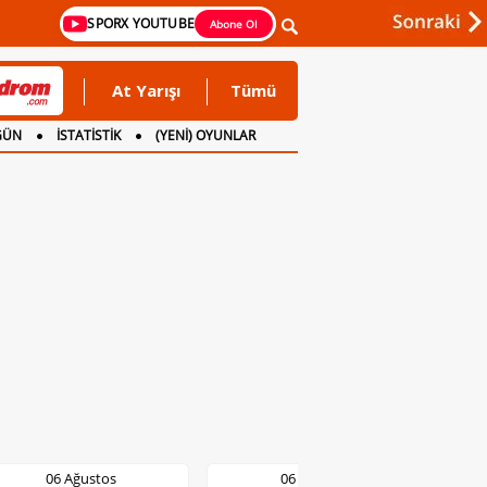
SPORX YOUTUBE
Abone Ol
At Yarışı
Tümü
GÜN
İSTATİSTİK
(YENİ) OYUNLAR
06 Ağustos
06 Ağustos