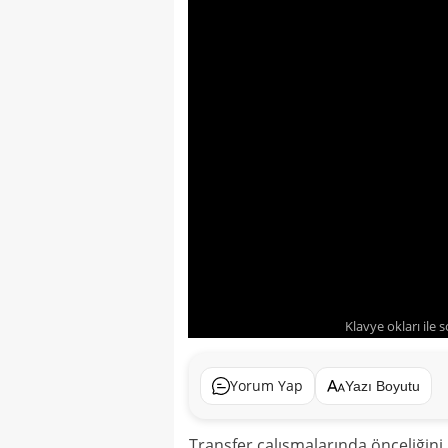
Klavye okları ile 
Yorum Yap
Yazı Boyutu
Transfer çalışmalarında önceliğini