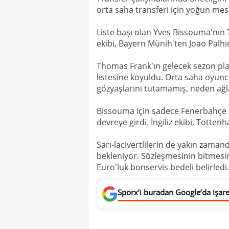
orta saha transferi için yoğun mes
Liste başı olan Yves Bissouma'nın 
ekibi, Bayern Münih'ten Joao Palhinh
Thomas Frank'ın gelecek sezon pla
listesine koyuldu. Orta saha oyun
gözyaşlarını tutamamış, neden ağla
Bissouma için sadece Fenerbahçe 
devreye girdi. İngiliz ekibi, Totten
Sarı-lacivertlilerin de yakın zama
bekleniyor. Sözleşmesinin bitmesin
Euro'luk bonservis bedeli belirledi
Sporx’i buradan Google’da işaret