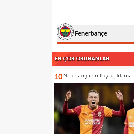
Fenerbahçe
EN ÇOK OKUNANLAR
10
Noa Lang için flaş açıklama!