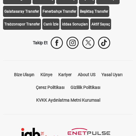
iddaa Programı
Galatasaray
Fenerbahçe
Beşiktaş
Trabzonspor
Galatasaray Transfer
Fenerbahçe Transfer
Beşiktaş Transfer
Trabzonspor Transfer
Canlı İzle
iddaa Sonuçları
Aktif Sayaç
Takip Et
Bize Ulaşın
Künye
Kariyer
About US
Yasal Uyarı
Çerez Politikası
Gizlilik Politikası
KVKK Aydınlatma Metni Kurumsal