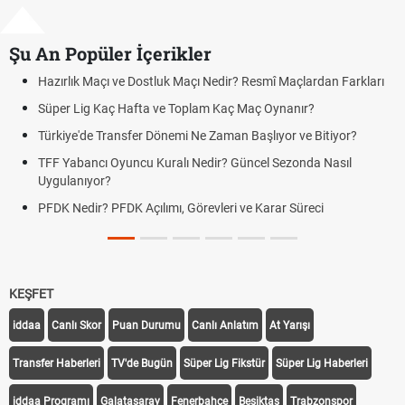
Şu An Popüler İçerikler
Hazırlık Maçı ve Dostluk Maçı Nedir? Resmî Maçlardan Farkları
Süper Lig Kaç Hafta ve Toplam Kaç Maç Oynanır?
Türkiye'de Transfer Dönemi Ne Zaman Başlıyor ve Bitiyor?
TFF Yabancı Oyuncu Kuralı Nedir? Güncel Sezonda Nasıl
Uygulanıyor?
PFDK Nedir? PFDK Açılımı, Görevleri ve Karar Süreci
KEŞFET
iddaa
Canlı Skor
Puan Durumu
Canlı Anlatım
At Yarışı
Transfer Haberleri
TV'de Bugün
Süper Lig Fikstür
Süper Lig Haberleri