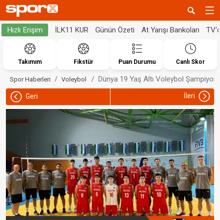
İLK11 KUR
Günün Özeti
At Yarışı Bankoları
TV'
Hızlı Erişim
Takımım
Fikstür
Puan Durumu
Canlı Skor
Dünya 19 Yaş Altı Voleybol Şampiyon
Spor Haberleri
Voleybol
İleri
Geri