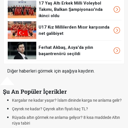
17 Yaş Altı Erkek Milli Voleybol
Takımı, Balkan Şampiyonası'nda
ikinci oldu
U17 Kız Millilerden Mısır karşısında
net galibiyet
Ferhat Akbaş, Asya'da yılın
başantrenörü seçildi
Diğer haberleri görmek için aşağıya kaydırın.
Şu An Popüler İçerikler
 kadar yaşar? İslam dininde karga ne anlama gelir?
Futbolda ofsayt
dar? Çeyrek altın fiyatı kaç TL?
Kravat nasıl b
n görmek ne anlama geliyor? 8 kısa maddede Altın
Cemre düştü m
demek